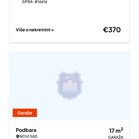
ŠIFRA: #16616
€
370
Više o nekretnini >
Garaže
2
Podbara
17
m
NOVI SAD
GARAŽA