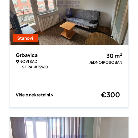
Stanovi
2
Grbavica
30
m
NOVI SAD
JEDNOIPOSOBAN
ŠIFRA: #15960
€
300
Više o nekretnini >