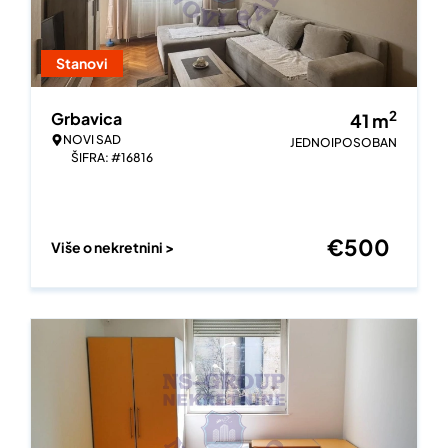
Stanovi
2
Grbavica
41
m
NOVI SAD
JEDNOIPOSOBAN
ŠIFRA: #16816
€
500
Više o nekretnini >