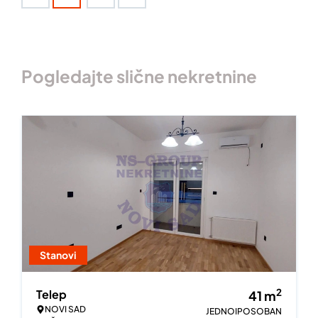
Pogledajte slične nekretnine
Stanovi
2
Telep
41
m
NOVI SAD
JEDNOIPOSOBAN