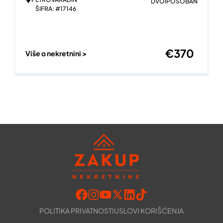
DVOIPOSOBAN
ŠIFRA: #17146
€
370
Više o nekretnini >
POLITIKA PRIVATNOSTI
USLOVI KORIŠĆENJA