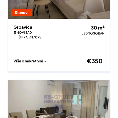
Stanovi
2
Grbavica
30
m
NOVI SAD
JEDNOSOBAN
ŠIFRA: #17095
€
350
Više o nekretnini >