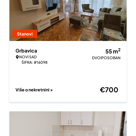
Stanovi
2
Grbavica
55
m
NOVI SAD
DVOIPOSOBAN
ŠIFRA: #16098
€
700
Više o nekretnini >