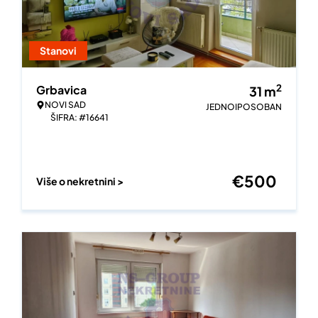
Stanovi
2
Grbavica
31
m
NOVI SAD
JEDNOIPOSOBAN
ŠIFRA: #16641
€
500
Više o nekretnini >