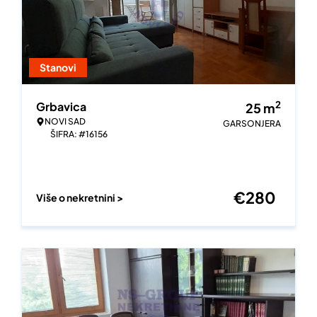
Stanovi
2
Grbavica
25
m
NOVI SAD
GARSONJERA
ŠIFRA: #16156
€
280
Više o nekretnini >