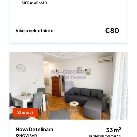
ŠIFRA: #16610
€
80
Više o nekretnini >
Stanovi
2
Nova Detelinara
33
m
NOVI SAD
JEDNOIPOSOBAN