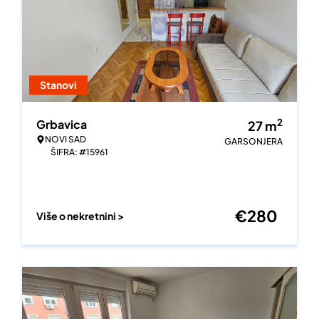
Stanovi
2
Grbavica
27
m
NOVI SAD
GARSONJERA
ŠIFRA: #15961
€
280
Više o nekretnini >