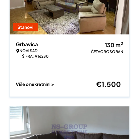
Stanovi
2
Grbavica
130
m
NOVI SAD
ČETVOROSOBAN
ŠIFRA: #16280
€
1.500
Više o nekretnini >