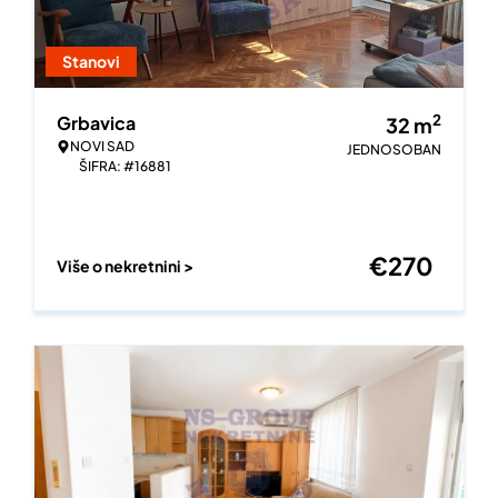
Stanovi
2
Grbavica
32
m
NOVI SAD
JEDNOSOBAN
ŠIFRA: #16881
€
270
Više o nekretnini >