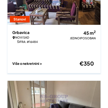
Stanovi
2
Grbavica
45
m
NOVI SAD
JEDNOIPOSOBAN
ŠIFRA: #16484
€
350
Više o nekretnini >