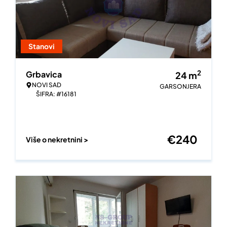
Stanovi
2
Grbavica
24
m
NOVI SAD
GARSONJERA
ŠIFRA: #16181
€
240
Više o nekretnini >