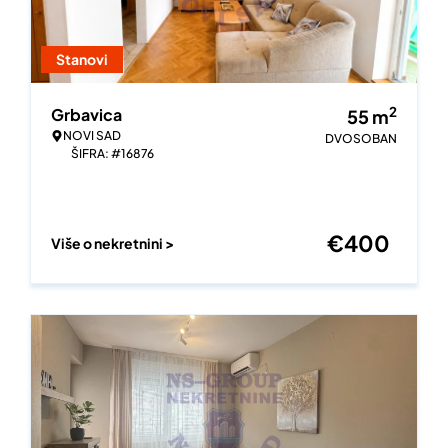
Stanovi
2
Grbavica
55
m
NOVI SAD
DVOSOBAN
ŠIFRA: #16876
€
400
Više o nekretnini >