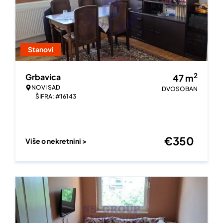
Stanovi
2
Grbavica
47
m
NOVI SAD
DVOSOBAN
ŠIFRA: #16143
€
350
Više o nekretnini >