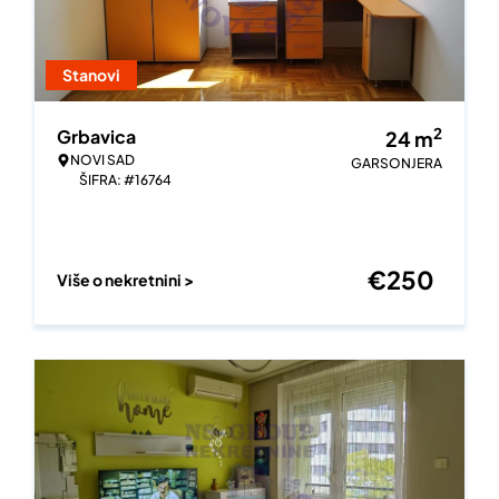
Stanovi
2
Grbavica
24
m
NOVI SAD
GARSONJERA
ŠIFRA: #16764
€
250
Više o nekretnini >