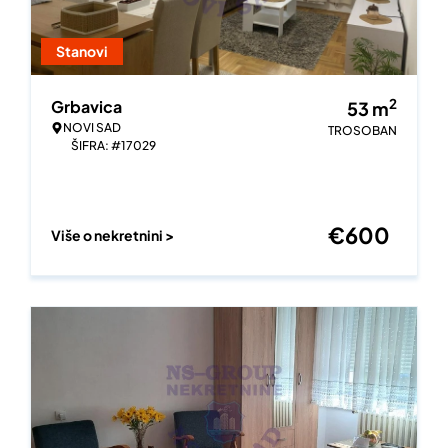
Stanovi
2
Grbavica
53
m
NOVI SAD
TROSOBAN
ŠIFRA: #17029
€
600
Više o nekretnini >