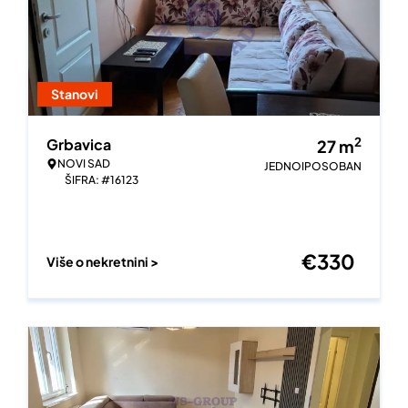
Stanovi
2
Grbavica
27
m
NOVI SAD
JEDNOIPOSOBAN
ŠIFRA: #16123
€
330
Više o nekretnini >