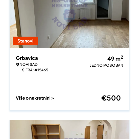
Stanovi
2
Grbavica
49
m
NOVI SAD
JEDNOIPOSOBAN
ŠIFRA: #15465
€
500
Više o nekretnini >