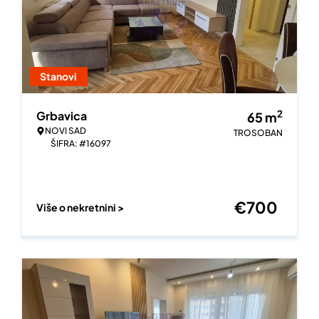
Stanovi
2
Grbavica
65
m
NOVI SAD
TROSOBAN
ŠIFRA: #16097
€
700
Više o nekretnini >