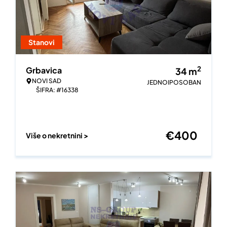
Stanovi
2
Grbavica
34
m
NOVI SAD
JEDNOIPOSOBAN
ŠIFRA: #16338
€
400
Više o nekretnini >