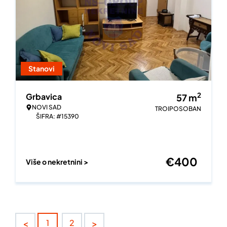
Stanovi
2
Grbavica
57
m
NOVI SAD
TROIPOSOBAN
ŠIFRA: #15390
€
400
Više o nekretnini >
<
>
1
2