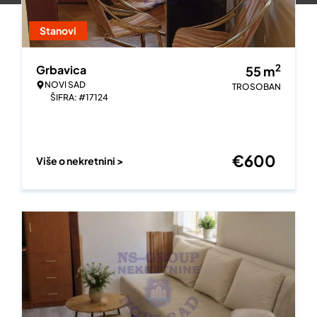
Stanovi
2
Grbavica
55
m
NOVI SAD
TROSOBAN
ŠIFRA: #17124
€
600
Više o nekretnini >