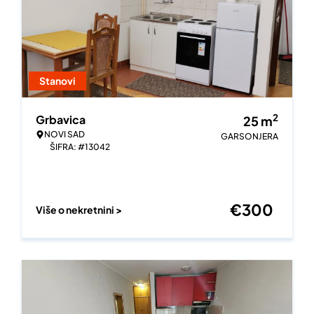
Stanovi
2
Grbavica
25
m
NOVI SAD
GARSONJERA
ŠIFRA: #13042
€
300
Više o nekretnini >