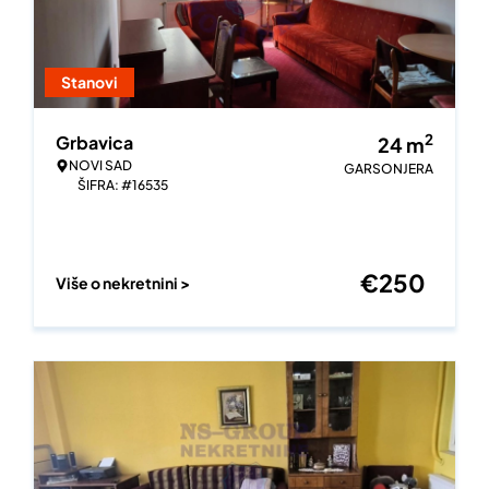
Stanovi
2
Grbavica
24
m
NOVI SAD
GARSONJERA
ŠIFRA: #16535
€
250
Više o nekretnini >