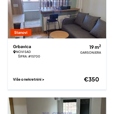
Stanovi
2
Grbavica
19
m
NOVI SAD
GARSONJERA
ŠIFRA: #15700
€
350
Više o nekretnini >