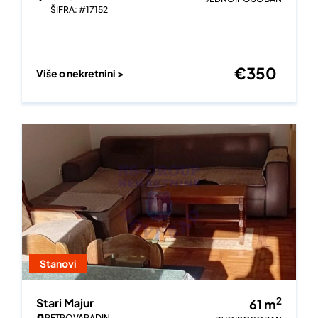
ŠIFRA: #17152
€
350
Više o nekretnini >
Stanovi
2
Stari Majur
61
m
PETROVARADIN