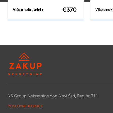
€
370
Više o nekretnini >
Više o nek
NS-Group Nekretnine doo Novi Sad, Reg.br. 711
POSLOVNE JEDINICE