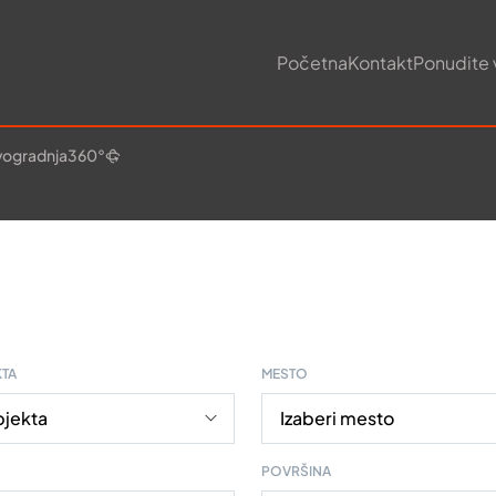
Početna
Kontakt
Ponudite 
ogradnja
360°
KTA
MESTO
POVRŠINA