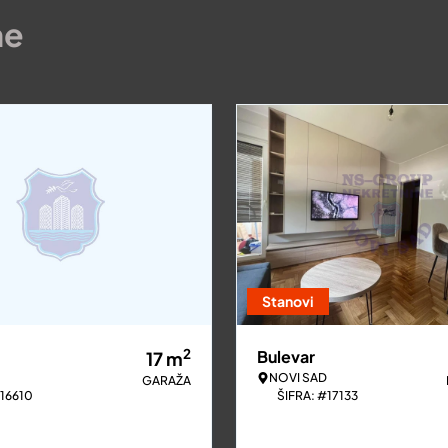
ne
Stanovi
2
Bulevar
17
m
NOVI SAD
GARAŽA
#16610
ŠIFRA: #17133