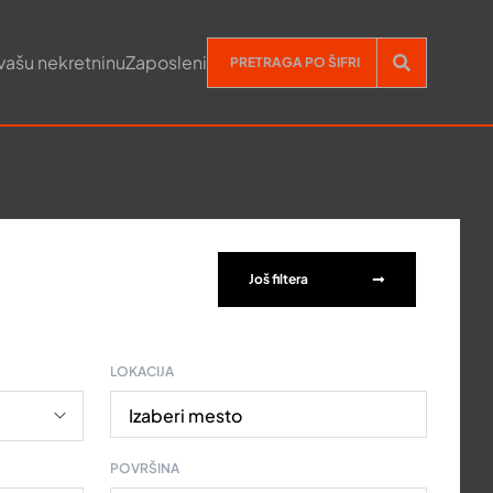
vašu nekretninu
Zaposleni
Još filtera
LOKACIJA
Izaberi mesto
POVRŠINA