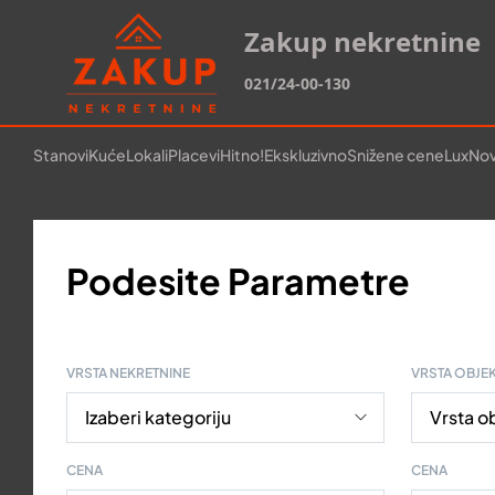
Zakup nekretnine
021/24-00-130
Stanovi
Kuće
Lokali
Placevi
Hitno!
Ekskluzivno
Snižene cene
Lux
Nov
Podesite Parametre
VRSTA NEKRETNINE
VRSTA OBJE
CENA
CENA