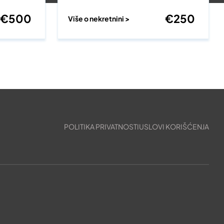
€
500
€
250
Više o nekretnini >
POLITIKA PRIVATNOSTI
USLOVI KORIŠĆENJA