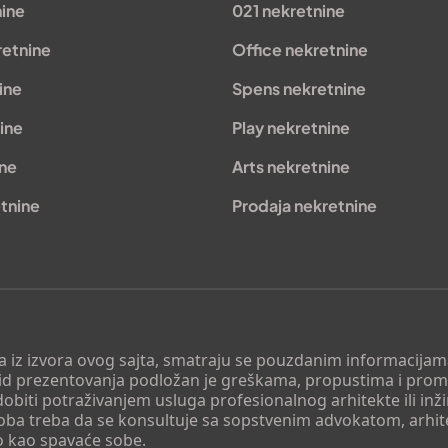
nine
021 nekretnine
retnine
Office nekretnine
ine
Spens nekretnine
ine
Play nekretnine
ine
Arts nekretnine
tnine
Prodaja nekretnine
 a iz izvora ovog sajta, smatraju se pouzdanim informacijama
v vid prezentovanja podložan je greškama, propustima i pro
obiti potraživanjem usluga profesionalnog arhitekte ili inž
soba treba da se konsultuje sa sopstvenim advokatom, arhi
o kao spavaće sobe.