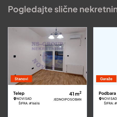
Pogledajte slične nekretni
Stanovi
Garaže
2
Telep
Podbara
41
m
NOVI SAD
NOVI SAD
JEDNOIPOSOBAN
ŠIFRA: #16616
ŠIFRA: 