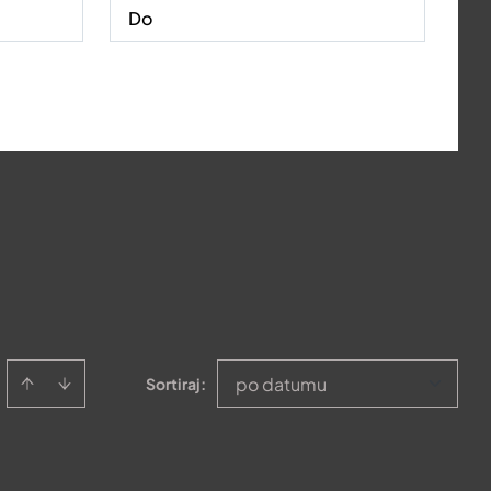
po datumu
Sortiraj
: