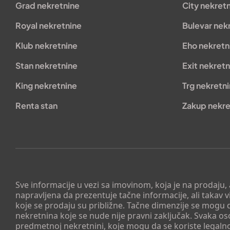
Grad nekretnine
City nekret
Royal nekretnine
Bulevar nek
Klub nekretnine
Eho nekretn
Stan nekretnine
Exit nekretn
King nekretnine
Trg nekretn
Renta stan
Zakup nekre
Sve informacije u vezi sa imovinom, koja je na prodaju,
napravljena da prezentuje tačne informacije, ali taka
koje se prodaju su približne. Tačne dimenzije se mogu d
nekretnina koje se nude nije pravni zaključak. Svaka o
predmetnoj nekretnini, koje mogu da se koriste legaln