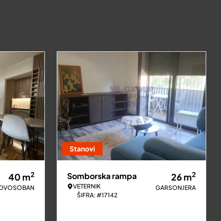
Stanovi
2
2
Somborska rampa
40
m
26
m
VETERNIK
DVOSOBAN
GARSONJERA
ŠIFRA: #17142