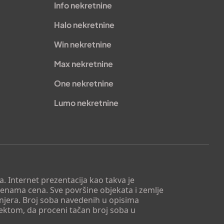
Info nekretnine
Halo nekretnine
Win nekretnine
Max nekretnine
One nekretnine
Lumo nekretnine
. Internet prezentacija kao takva je
menama cena. Sve površine objekata i zemlje
injera. Broj soba navedenih u opisima
tektom, da proceni tačan broj soba u