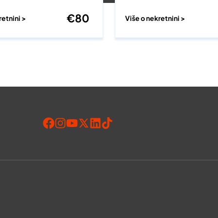
€
80
retnini >
Više o nekretnini >