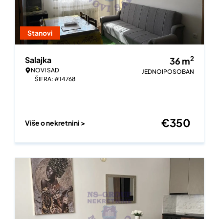
Stanovi
2
Salajka
36
m
NOVI SAD
JEDNOIPOSOBAN
ŠIFRA: #14768
€
350
Više o nekretnini >