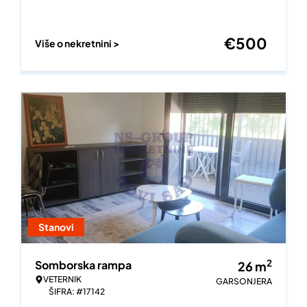
€
500
Više o nekretnini >
Stanovi
2
Somborska rampa
26
m
VETERNIK
GARSONJERA
ŠIFRA: #17142