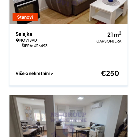
Stanovi
2
Salajka
21
m
NOVI SAD
GARSONJERA
ŠIFRA: #16493
€
250
Više o nekretnini >