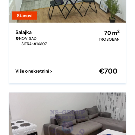
Stanovi
2
Salajka
70
m
NOVI SAD
TROSOBAN
ŠIFRA: #16607
€
700
Više o nekretnini >