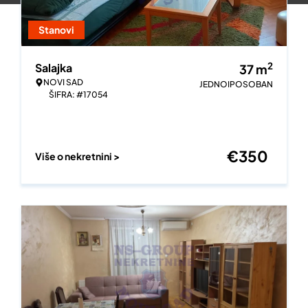
Stanovi
2
Salajka
37
m
NOVI SAD
JEDNOIPOSOBAN
ŠIFRA: #17054
€
350
Više o nekretnini >