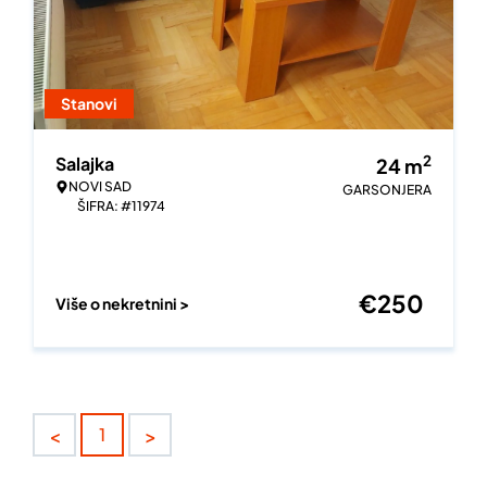
Stanovi
2
Salajka
24
m
NOVI SAD
GARSONJERA
ŠIFRA: #11974
€
250
Više o nekretnini >
<
>
1