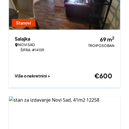
Stanovi
2
Salajka
69
m
NOVI SAD
TROIPOSOBAN
ŠIFRA: #14159
€
600
Više o nekretnini >