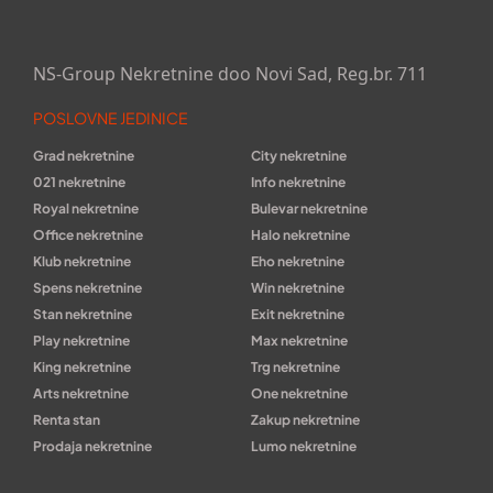
NS-Group Nekretnine doo Novi Sad, Reg.br. 711
POSLOVNE JEDINICE
Grad nekretnine
City nekretnine
021 nekretnine
Info nekretnine
Royal nekretnine
Bulevar nekretnine
Office nekretnine
Halo nekretnine
Klub nekretnine
Eho nekretnine
Spens nekretnine
Win nekretnine
Stan nekretnine
Exit nekretnine
Play nekretnine
Max nekretnine
King nekretnine
Trg nekretnine
Arts nekretnine
One nekretnine
Renta stan
Zakup nekretnine
Prodaja nekretnine
Lumo nekretnine