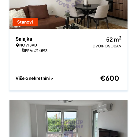
Stanovi
2
Salajka
52
m
NOVI SAD
DVOIPOSOBAN
ŠIFRA: #14593
€
600
Više o nekretnini >