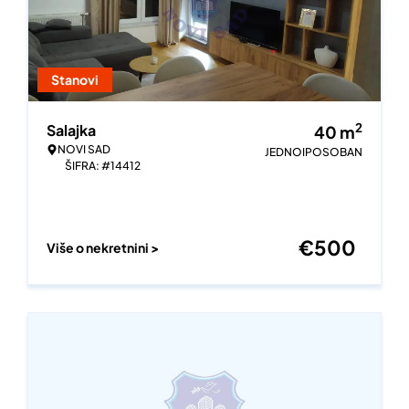
Stanovi
2
Salajka
40
m
NOVI SAD
JEDNOIPOSOBAN
ŠIFRA: #14412
€
500
Više o nekretnini >