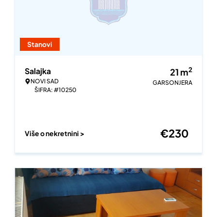
Stanovi
2
Salajka
21
m
NOVI SAD
GARSONJERA
ŠIFRA: #10250
€
230
Više o nekretnini >