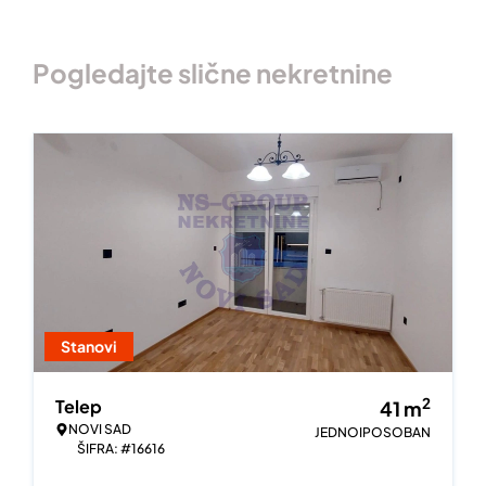
Pogledajte slične nekretnine
Stanovi
2
Telep
41
m
NOVI SAD
JEDNOIPOSOBAN
ŠIFRA: #16616