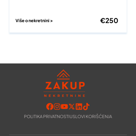
€
250
Više o nekretnini >
POLITIKA PRIVATNOSTI
USLOVI KORIŠĆENJA