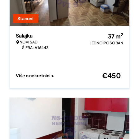
Stanovi
2
Salajka
37
m
NOVI SAD
JEDNOIPOSOBAN
ŠIFRA: #16443
€
450
Više o nekretnini >