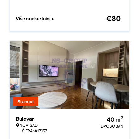
€
80
Više o nekretnini >
Stanovi
2
Bulevar
40
m
NOVI SAD
DVOSOBAN
ŠIFRA: #17133