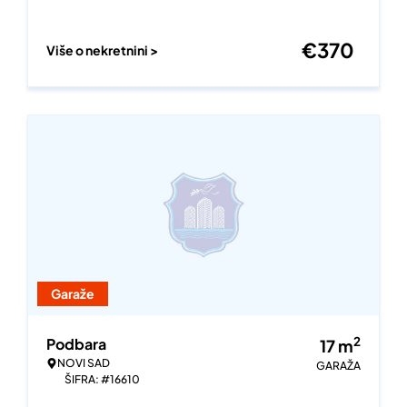
€
370
Više o nekretnini >
Garaže
2
Podbara
17
m
NOVI SAD
GARAŽA
ŠIFRA: #16610