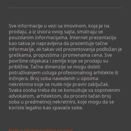
Sve informacije u vezi sa imovinom, koja je na
prodaju, a iz izvora ovog sajta, smatraju se
pouzdanim informacijama. Internet prezentacija
kao takva je napravljena da prezentuje tačne
informacije, ali takav vid prezentovanja podložan je
greškama, propustima i promenama cena. Sve
površine objekata i zemlje koje se prodaju su
približne. Tačne dimenzije se mogu dobiti
potraživanjem usluga profesionalnog arhitekte ili
inžinjera. Broj soba navedenih u opisima
nekretnina koje se nude nije pravni zaključak.
Svaka osoba treba da se konsultuje sa sopstvenim
advokatom, arhitektom, da proceni tačan broj
soba u predmetnoj nekretnini, koje mogu da se
koriste legalno kao spavaće sobe.
©
Zakup nekretnine
zadržava sva prava