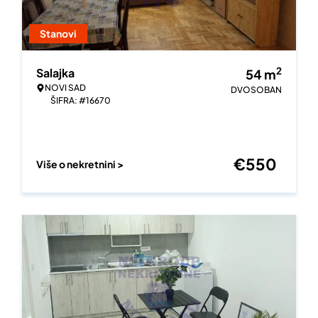
Stanovi
2
Salajka
54
m
NOVI SAD
DVOSOBAN
ŠIFRA: #16670
€
550
Više o nekretnini >