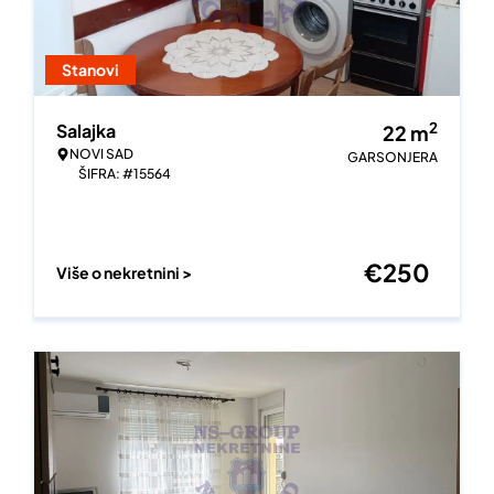
Stanovi
2
Salajka
22
m
NOVI SAD
GARSONJERA
ŠIFRA: #15564
€
250
Više o nekretnini >