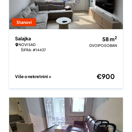
Stanovi
2
Salajka
58
m
NOVI SAD
DVOIPOSOBAN
ŠIFRA: #14437
€
900
Više o nekretnini >