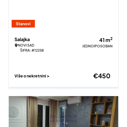
Stanovi
2
Salajka
41
m
NOVI SAD
JEDNOIPOSOBAN
ŠIFRA: #12258
€
450
Više o nekretnini >