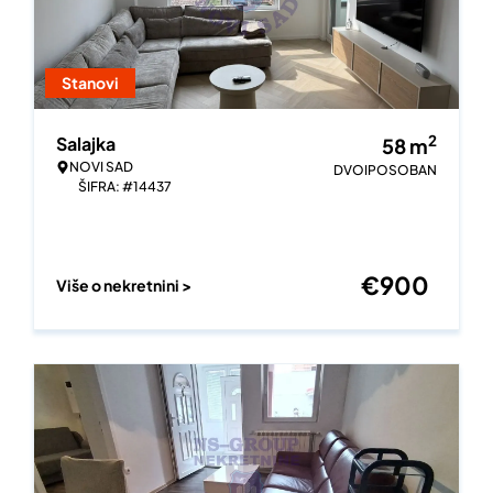
Stanovi
2
Salajka
58
m
NOVI SAD
DVOIPOSOBAN
ŠIFRA: #14437
€
900
Više o nekretnini >