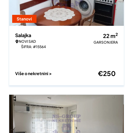
Stanovi
2
Salajka
22
m
NOVI SAD
GARSONJERA
ŠIFRA: #15564
€
250
Više o nekretnini >