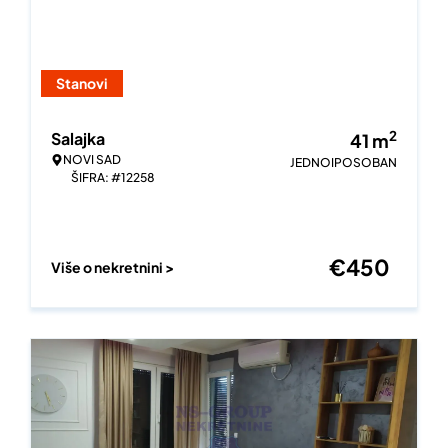
Stanovi
2
Salajka
41
m
NOVI SAD
JEDNOIPOSOBAN
ŠIFRA: #12258
€
450
Više o nekretnini >