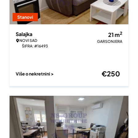
Stanovi
2
Salajka
21
m
NOVI SAD
GARSONJERA
ŠIFRA: #16493
€
250
Više o nekretnini >