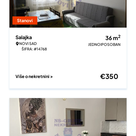
Stanovi
2
Salajka
36
m
NOVI SAD
JEDNOIPOSOBAN
ŠIFRA: #14768
€
350
Više o nekretnini >