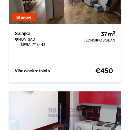
Stanovi
2
Salajka
37
m
NOVI SAD
JEDNOIPOSOBAN
ŠIFRA: #16443
€
450
Više o nekretnini >