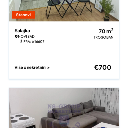
Stanovi
2
Salajka
70
m
NOVI SAD
TROSOBAN
ŠIFRA: #16607
€
700
Više o nekretnini >