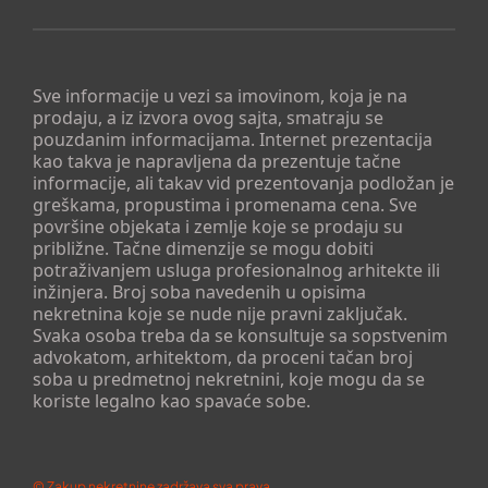
Sve informacije u vezi sa imovinom, koja je na
prodaju, a iz izvora ovog sajta, smatraju se
pouzdanim informacijama. Internet prezentacija
kao takva je napravljena da prezentuje tačne
informacije, ali takav vid prezentovanja podložan je
greškama, propustima i promenama cena. Sve
površine objekata i zemlje koje se prodaju su
približne. Tačne dimenzije se mogu dobiti
potraživanjem usluga profesionalnog arhitekte ili
inžinjera. Broj soba navedenih u opisima
nekretnina koje se nude nije pravni zaključak.
Svaka osoba treba da se konsultuje sa sopstvenim
advokatom, arhitektom, da proceni tačan broj
soba u predmetnoj nekretnini, koje mogu da se
koriste legalno kao spavaće sobe.
©
Zakup nekretnine
zadržava sva prava