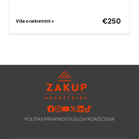
€
250
Više o nekretnini >
POLITIKA PRIVATNOSTI
USLOVI KORIŠĆENJA