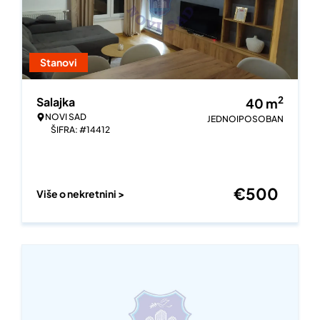
Stanovi
2
Salajka
40
m
NOVI SAD
JEDNOIPOSOBAN
ŠIFRA: #14412
€
500
Više o nekretnini >