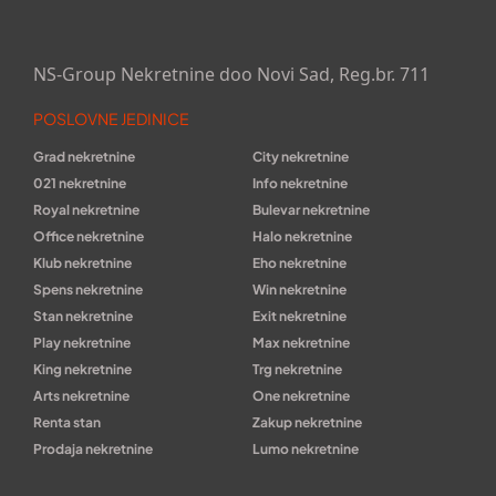
NS-Group Nekretnine doo Novi Sad, Reg.br. 711
POSLOVNE JEDINICE
Grad nekretnine
City nekretnine
021 nekretnine
Info nekretnine
Royal nekretnine
Bulevar nekretnine
Office nekretnine
Halo nekretnine
Klub nekretnine
Eho nekretnine
Spens nekretnine
Win nekretnine
Stan nekretnine
Exit nekretnine
Play nekretnine
Max nekretnine
King nekretnine
Trg nekretnine
Arts nekretnine
One nekretnine
Renta stan
Zakup nekretnine
Prodaja nekretnine
Lumo nekretnine