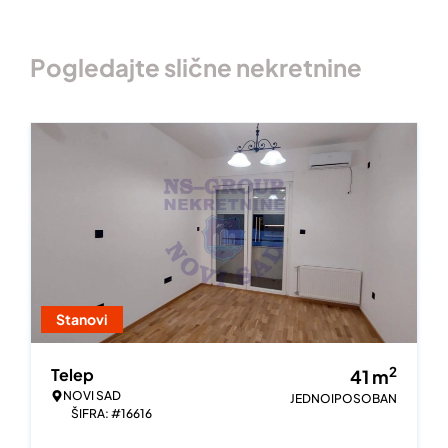
Pogledajte slične nekretnine
Stanovi
2
Telep
41
m
NOVI SAD
JEDNOIPOSOBAN
ŠIFRA: #16616