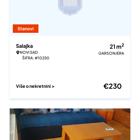
Stanovi
2
Salajka
21
m
NOVI SAD
GARSONJERA
ŠIFRA: #10250
€
230
Više o nekretnini >