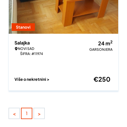
Stanovi
2
Salajka
24
m
NOVI SAD
GARSONJERA
ŠIFRA: #11974
€
250
Više o nekretnini >
<
>
1