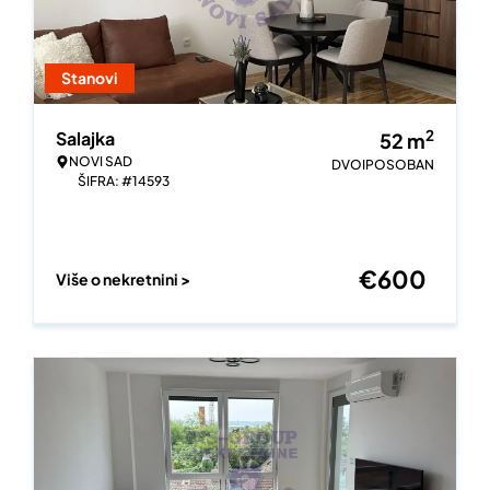
Stanovi
2
Salajka
52
m
NOVI SAD
DVOIPOSOBAN
ŠIFRA: #14593
€
600
Više o nekretnini >