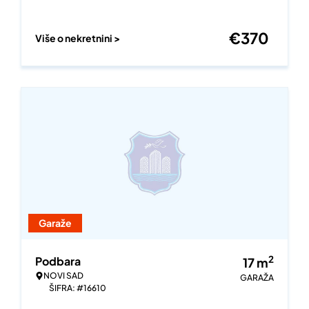
€
370
Više o nekretnini >
Garaže
2
Podbara
17
m
NOVI SAD
GARAŽA
ŠIFRA: #16610