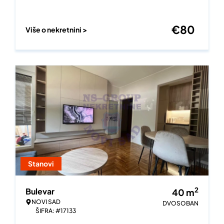
€
80
Više o nekretnini >
Stanovi
2
Bulevar
40
m
NOVI SAD
DVOSOBAN
ŠIFRA: #17133