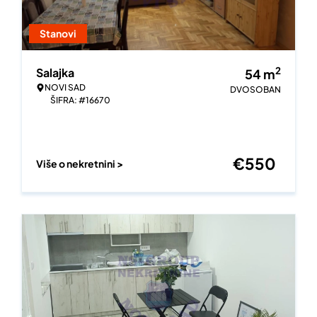
Stanovi
2
Salajka
54
m
NOVI SAD
DVOSOBAN
ŠIFRA: #16670
€
550
Više o nekretnini >