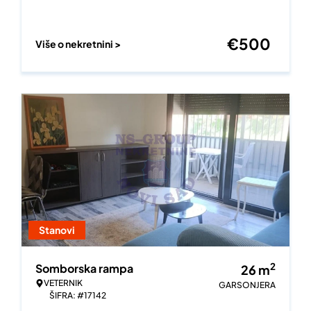
€
500
Više o nekretnini >
Stanovi
2
Somborska rampa
26
m
VETERNIK
GARSONJERA
ŠIFRA: #17142