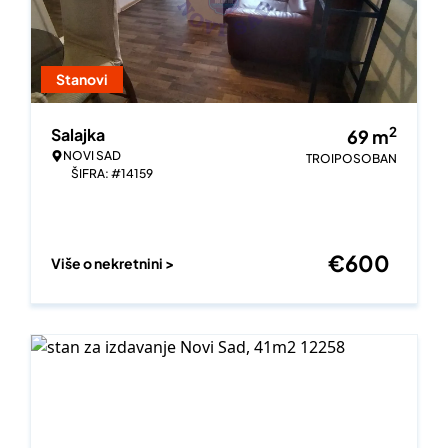
Stanovi
2
Salajka
69
m
NOVI SAD
TROIPOSOBAN
ŠIFRA: #14159
€
600
Više o nekretnini >