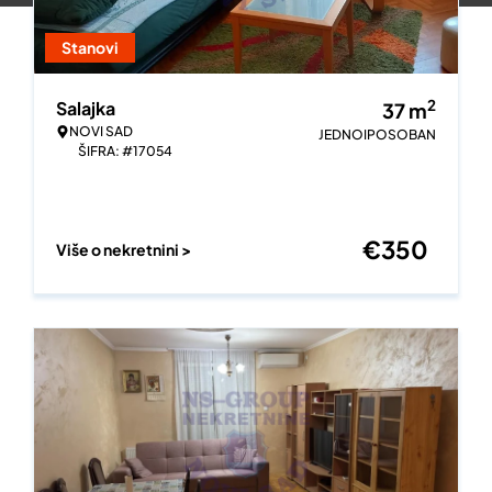
Stanovi
2
Salajka
37
m
NOVI SAD
JEDNOIPOSOBAN
ŠIFRA: #17054
€
350
Više o nekretnini >