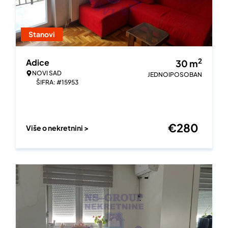
Stanovi
2
Adice
30
m
NOVI SAD
JEDNOIPOSOBAN
ŠIFRA: #15953
€
280
Više o nekretnini >