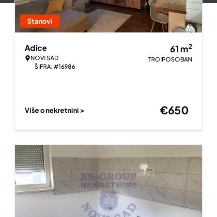
Stanovi
2
Adice
61
m
NOVI SAD
TROIPOSOBAN
ŠIFRA: #16986
€
650
Više o nekretnini >