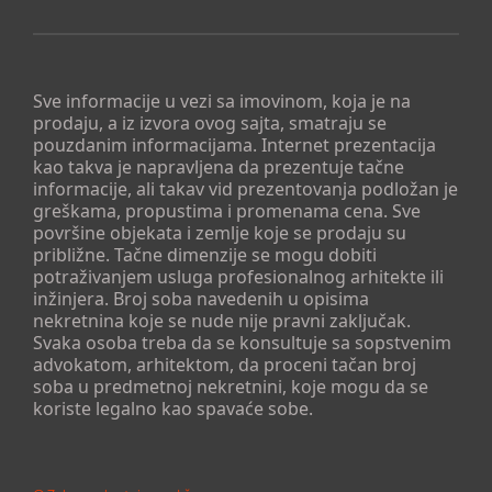
Sve informacije u vezi sa imovinom, koja je na
prodaju, a iz izvora ovog sajta, smatraju se
pouzdanim informacijama. Internet prezentacija
kao takva je napravljena da prezentuje tačne
informacije, ali takav vid prezentovanja podložan je
greškama, propustima i promenama cena. Sve
površine objekata i zemlje koje se prodaju su
približne. Tačne dimenzije se mogu dobiti
potraživanjem usluga profesionalnog arhitekte ili
inžinjera. Broj soba navedenih u opisima
nekretnina koje se nude nije pravni zaključak.
Svaka osoba treba da se konsultuje sa sopstvenim
advokatom, arhitektom, da proceni tačan broj
soba u predmetnoj nekretnini, koje mogu da se
koriste legalno kao spavaće sobe.