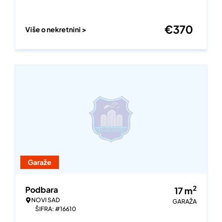
€
370
Više o nekretnini >
Garaže
2
Podbara
17
m
NOVI SAD
GARAŽA
ŠIFRA: #16610