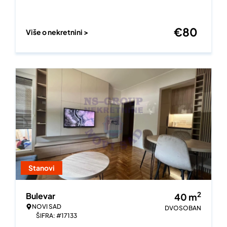
€
80
Više o nekretnini >
Stanovi
2
Bulevar
40
m
NOVI SAD
DVOSOBAN
ŠIFRA: #17133