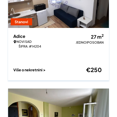
Stanovi
2
Adice
27
m
NOVI SAD
JEDNOIPOSOBAN
ŠIFRA: #14204
€
250
Više o nekretnini >