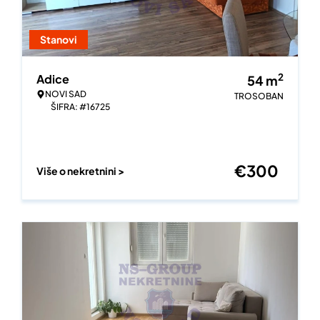
Stanovi
2
Adice
54
m
NOVI SAD
TROSOBAN
ŠIFRA: #16725
€
300
Više o nekretnini >