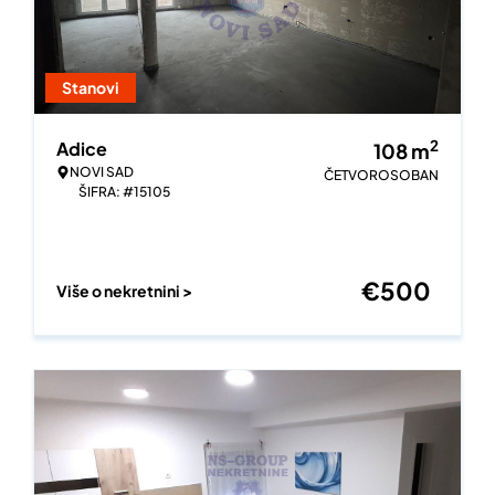
Stanovi
2
Adice
108
m
NOVI SAD
ČETVOROSOBAN
ŠIFRA: #15105
€
500
Više o nekretnini >