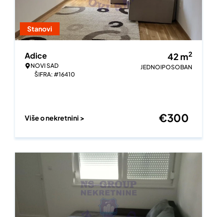
Stanovi
2
Adice
42
m
NOVI SAD
JEDNOIPOSOBAN
ŠIFRA: #16410
€
300
Više o nekretnini >