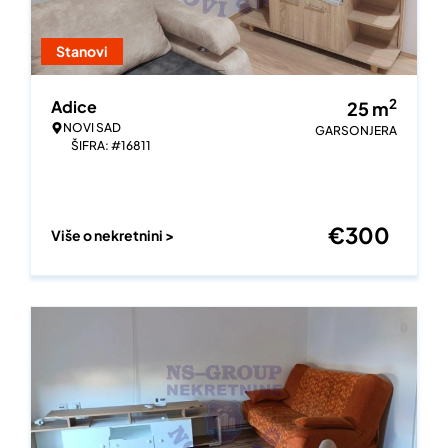
Stanovi
2
Adice
25
m
NOVI SAD
GARSONJERA
ŠIFRA: #16811
€
300
Više o nekretnini >