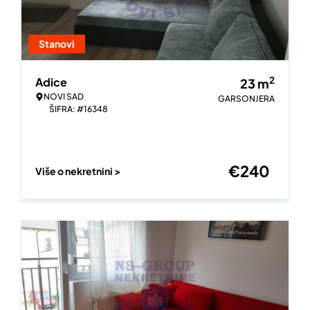
Stanovi
2
Adice
23
m
NOVI SAD
GARSONJERA
ŠIFRA: #16348
€
240
Više o nekretnini >