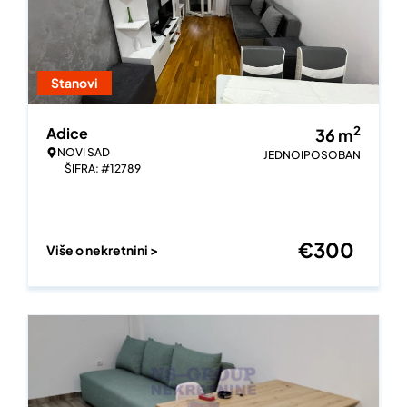
Stanovi
2
Adice
36
m
NOVI SAD
JEDNOIPOSOBAN
ŠIFRA: #12789
€
300
Više o nekretnini >