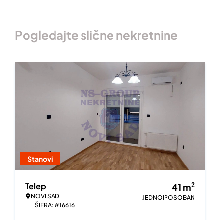
Pogledajte slične nekretnine
Stanovi
2
Telep
41
m
NOVI SAD
JEDNOIPOSOBAN
ŠIFRA: #16616