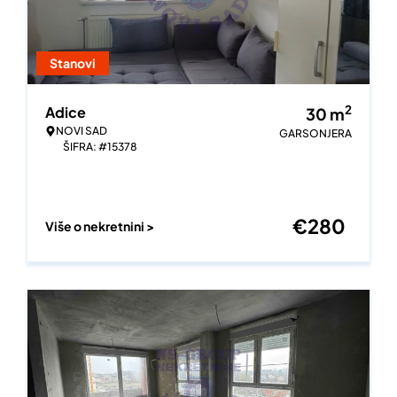
Stanovi
2
Adice
30
m
NOVI SAD
GARSONJERA
ŠIFRA: #15378
€
280
Više o nekretnini >