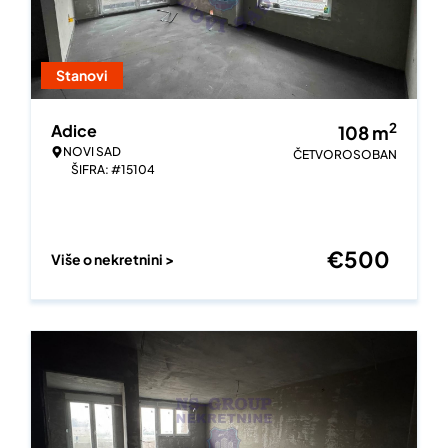
Stanovi
2
Adice
108
m
NOVI SAD
ČETVOROSOBAN
ŠIFRA: #15104
€
500
Više o nekretnini >