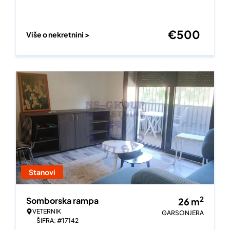
€
500
Više o nekretnini >
Stanovi
2
Somborska rampa
26
m
VETERNIK
GARSONJERA
ŠIFRA: #17142