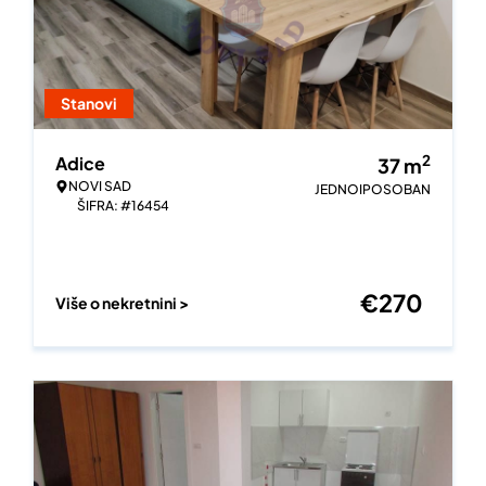
Stanovi
2
Adice
37
m
NOVI SAD
JEDNOIPOSOBAN
ŠIFRA: #16454
€
270
Više o nekretnini >