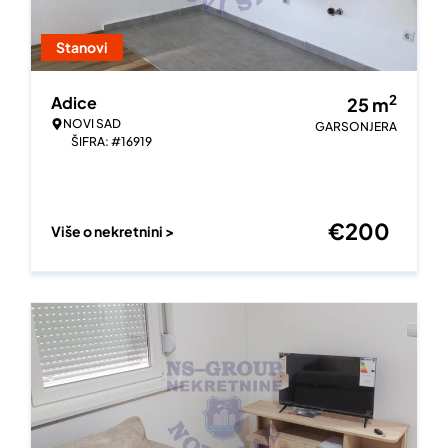
Stanovi
2
Adice
25
m
NOVI SAD
GARSONJERA
ŠIFRA: #16919
€
200
Više o nekretnini >