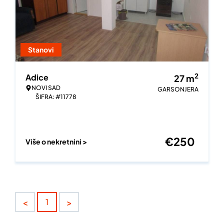
Stanovi
2
Adice
27
m
NOVI SAD
GARSONJERA
ŠIFRA: #11778
€
250
Više o nekretnini >
<
>
1