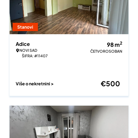
Stanovi
2
Adice
98
m
NOVI SAD
ČETVOROSOBAN
ŠIFRA: #11407
€
500
Više o nekretnini >