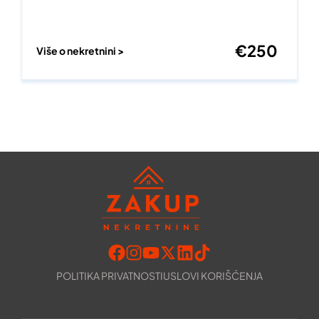
€
250
Više o nekretnini >
POLITIKA PRIVATNOSTI
USLOVI KORIŠĆENJA