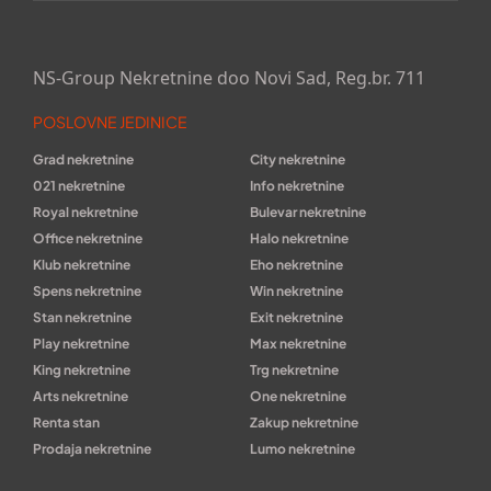
NS-Group Nekretnine doo Novi Sad, Reg.br. 711
POSLOVNE JEDINICE
Grad nekretnine
City nekretnine
021 nekretnine
Info nekretnine
Royal nekretnine
Bulevar nekretnine
Office nekretnine
Halo nekretnine
Klub nekretnine
Eho nekretnine
Spens nekretnine
Win nekretnine
Stan nekretnine
Exit nekretnine
Play nekretnine
Max nekretnine
King nekretnine
Trg nekretnine
Arts nekretnine
One nekretnine
Renta stan
Zakup nekretnine
Prodaja nekretnine
Lumo nekretnine