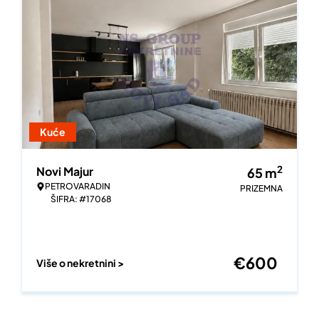
Kuće
2
Novi Majur
65
m
PETROVARADIN
PRIZEMNA
ŠIFRA: #17068
€
600
Više o nekretnini >