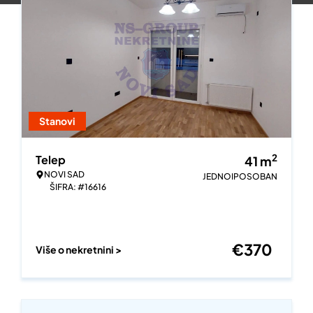
Stanovi
2
Telep
41
m
NOVI SAD
JEDNOIPOSOBAN
ŠIFRA: #16616
€
370
Više o nekretnini >