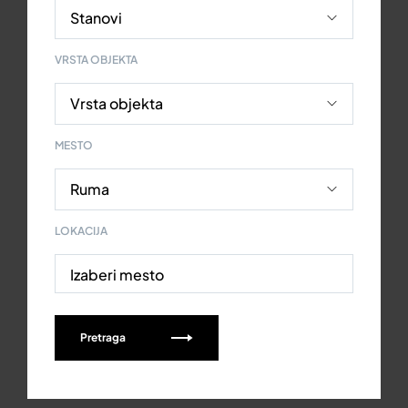
VRSTA OBJEKTA
MESTO
LOKACIJA
Izaberi mesto
Pretraga