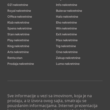
021 nekretnine
Info nekretnine
Royal nekretnine
Bulevar nekretnine
Office nekretnine
Halo nekretnine
Klub nekretnine
Eho nekretnine
Spens nekretnine
Win nekretnine
Stan nekretnine
Exit nekretnine
Play nekretnine
Max nekretnine
King nekretnine
Trg nekretnine
Arts nekretnine
One nekretnine
Renta stan
Zakup nekretnine
Prodaja nekretnine
Lumo nekretnine
Sve informacije u vezi sa imovinom, koja je na
prodaju, a iz izvora ovog sajta, smatraju se
pouzdanim informacijama. Internet prezentacija