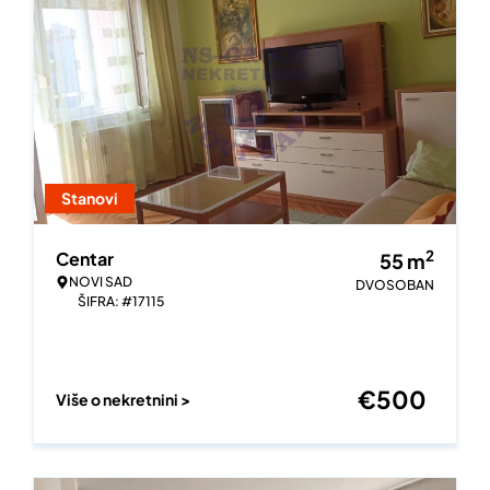
Stanovi
2
Centar
55
m
NOVI SAD
DVOSOBAN
ŠIFRA: #17115
€
500
Više o nekretnini >