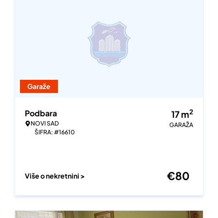
Garaže
2
Podbara
17
m
NOVI SAD
GARAŽA
ŠIFRA: #16610
€
80
Više o nekretnini >