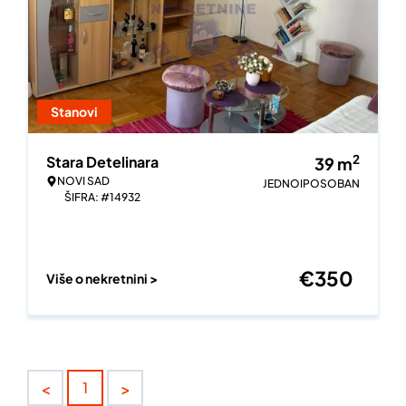
Stanovi
2
Stara Detelinara
39
m
NOVI SAD
JEDNOIPOSOBAN
ŠIFRA: #14932
€
350
Više o nekretnini >
<
>
1