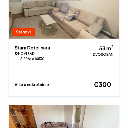
Stanovi
2
Stara Detelinara
53
m
NOVI SAD
DVOSOBAN
ŠIFRA: #16530
€
300
Više o nekretnini >