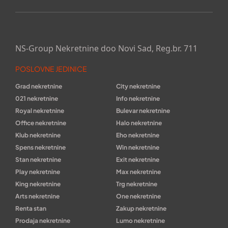
NS-Group Nekretnine doo Novi Sad, Reg.br. 711
POSLOVNE JEDINICE
Grad nekretnine
City nekretnine
021 nekretnine
Info nekretnine
Royal nekretnine
Bulevar nekretnine
Office nekretnine
Halo nekretnine
Klub nekretnine
Eho nekretnine
Spens nekretnine
Win nekretnine
Stan nekretnine
Exit nekretnine
Play nekretnine
Max nekretnine
King nekretnine
Trg nekretnine
Arts nekretnine
One nekretnine
Renta stan
Zakup nekretnine
Prodaja nekretnine
Lumo nekretnine