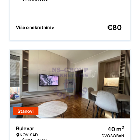
€
80
Više o nekretnini >
Stanovi
2
Bulevar
40
m
NOVI SAD
DVOSOBAN