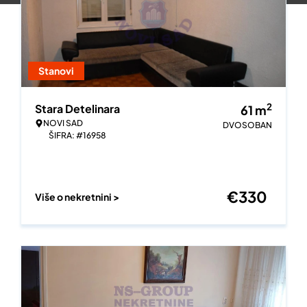
Stanovi
2
Stara Detelinara
61
m
NOVI SAD
DVOSOBAN
ŠIFRA: #16958
€
330
Više o nekretnini >