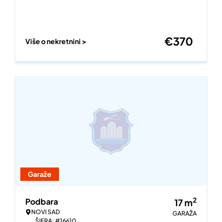
€
370
Više o nekretnini >
Garaže
2
Podbara
17
m
NOVI SAD
GARAŽA
ŠIFRA: #16610