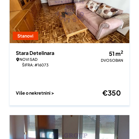
Stanovi
2
Stara Detelinara
51
m
NOVI SAD
DVOSOBAN
ŠIFRA: #16073
€
350
Više o nekretnini >