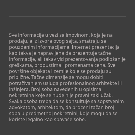
Sve informacije u vezi sa imovinom, koja je na
prodaju, a iz izvora ovog sajta, smatraju se
pouzdanim informacijama. Internet prezentacija
kao takva je napravljena da prezentuje tačne
informacije, ali takav vid prezentovanja podložan je
greškama, propustima i promenama cena. Sve
površine objekata i zemlje koje se prodaju su
približne. Tačne dimenzije se mogu dobiti
potraživanjem usluga profesionalnog arhitekte ili
inžinjera. Broj soba navedenih u opisima
nekretnina koje se nude nije pravni zaključak.
Svaka osoba treba da se konsultuje sa sopstvenim
advokatom, arhitektom, da proceni tačan broj
soba u predmetnoj nekretnini, koje mogu da se
koriste legalno kao spavaće sobe.