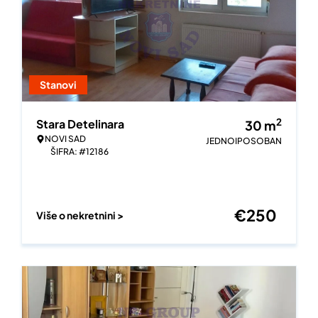
Stanovi
2
Stara Detelinara
30
m
NOVI SAD
JEDNOIPOSOBAN
ŠIFRA: #12186
€
250
Više o nekretnini >