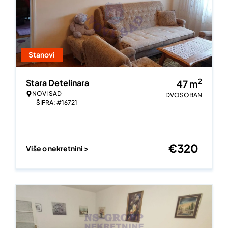
Stanovi
2
Stara Detelinara
47
m
NOVI SAD
DVOSOBAN
ŠIFRA: #16721
€
320
Više o nekretnini >