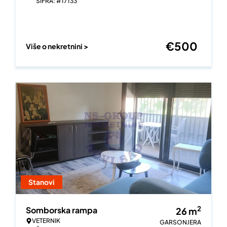
ŠIFRA: #17133
€
500
Više o nekretnini >
Stanovi
2
Somborska rampa
26
m
VETERNIK
GARSONJERA