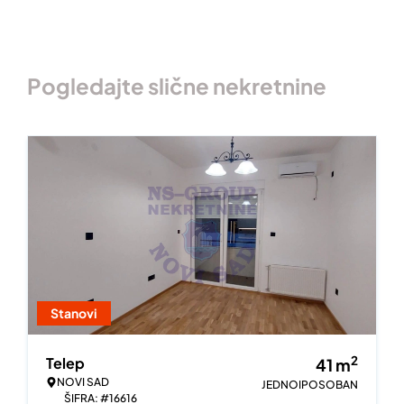
Pogledajte slične nekretnine
Stanovi
2
Telep
41
m
NOVI SAD
JEDNOIPOSOBAN
ŠIFRA: #16616