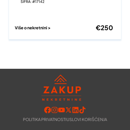
ŠIFRA: #17142
€
250
Više o nekretnini >
POLITIKA PRIVATNOSTI
USLOVI KORIŠĆENJA