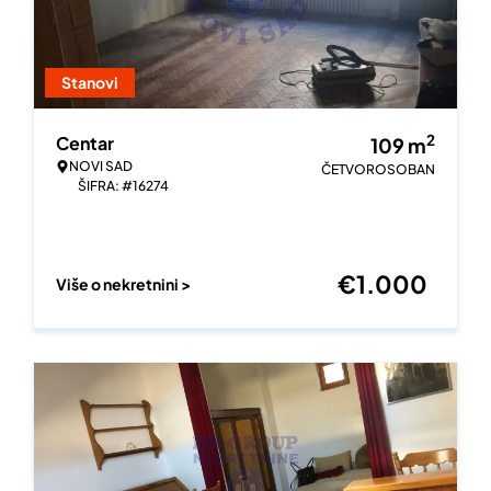
Stanovi
2
Centar
109
m
NOVI SAD
ČETVOROSOBAN
ŠIFRA: #16274
€
1.000
Više o nekretnini >