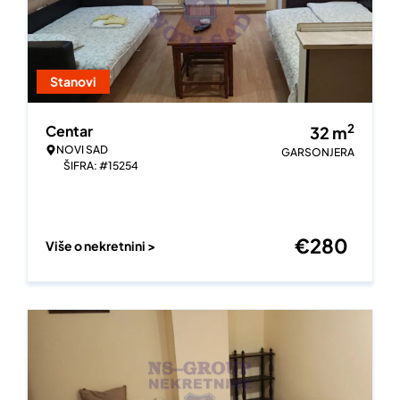
Stanovi
2
Centar
32
m
NOVI SAD
GARSONJERA
ŠIFRA: #15254
€
280
Više o nekretnini >