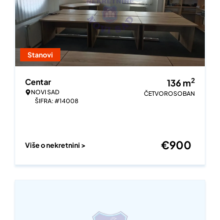
Stanovi
2
Centar
136
m
NOVI SAD
ČETVOROSOBAN
ŠIFRA: #14008
€
900
Više o nekretnini >