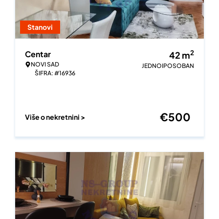
Stanovi
2
Centar
42
m
NOVI SAD
JEDNOIPOSOBAN
ŠIFRA: #16936
€
500
Više o nekretnini >