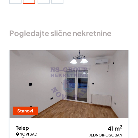
Pogledajte slične nekretnine
Stanovi
2
Telep
41
m
NOVI SAD
JEDNOIPOSOBAN