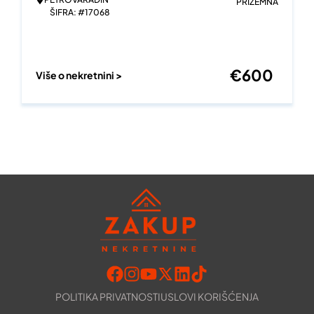
PRIZEMNA
ŠIFRA: #17068
€
600
Više o nekretnini >
POLITIKA PRIVATNOSTI
USLOVI KORIŠĆENJA