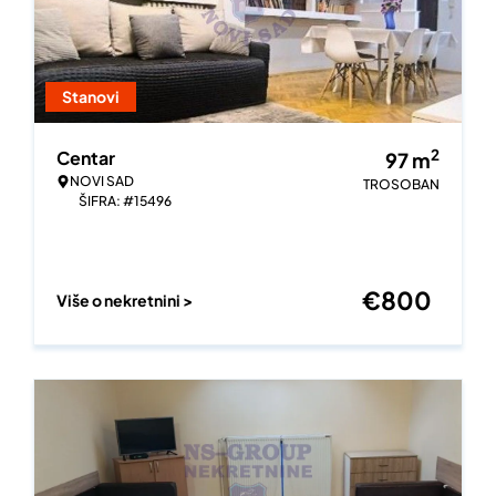
Stanovi
2
Centar
97
m
NOVI SAD
TROSOBAN
ŠIFRA: #15496
€
800
Više o nekretnini >