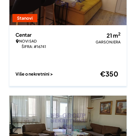
Stanovi
2
Centar
21
m
NOVI SAD
GARSONJERA
ŠIFRA: #16741
€
350
Više o nekretnini >