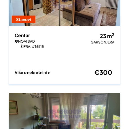
Stanovi
2
Centar
23
m
NOVI SAD
GARSONJERA
ŠIFRA: #16515
€
300
Više o nekretnini >