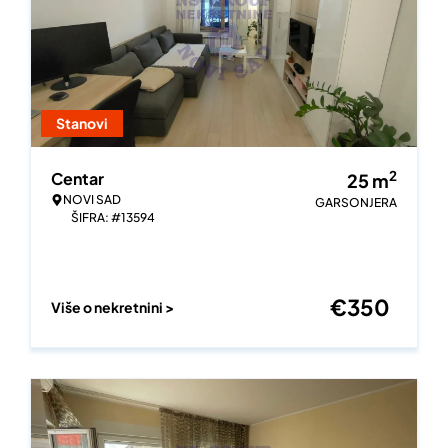
Stanovi
2
Centar
25
m
NOVI SAD
GARSONJERA
ŠIFRA: #13594
€
350
Više o nekretnini >