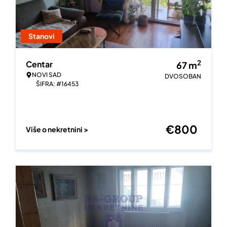
Stanovi
2
Centar
67
m
NOVI SAD
DVOSOBAN
ŠIFRA: #16453
€
800
Više o nekretnini >