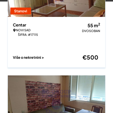
Stanovi
2
Centar
55
m
NOVI SAD
DVOSOBAN
ŠIFRA: #17115
€
500
Više o nekretnini >