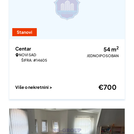
Stanovi
2
Centar
54
m
NOVI SAD
JEDNOIPOSOBAN
ŠIFRA: #14605
€
700
Više o nekretnini >