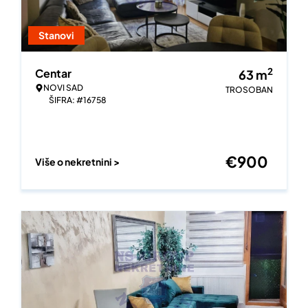
Stanovi
2
Centar
63
m
NOVI SAD
TROSOBAN
ŠIFRA: #16758
€
900
Više o nekretnini >