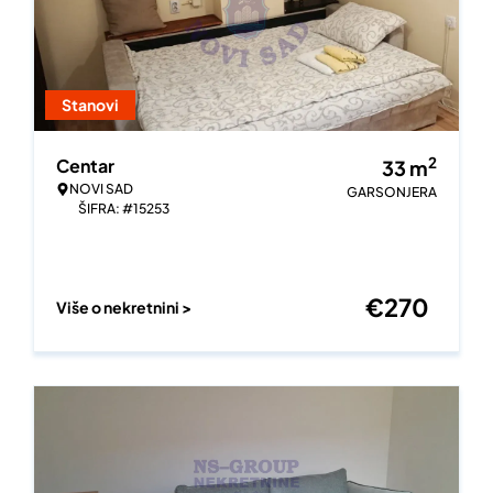
Stanovi
2
Centar
33
m
NOVI SAD
GARSONJERA
ŠIFRA: #15253
€
270
Više o nekretnini >