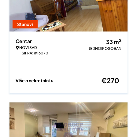
Stanovi
2
Centar
33
m
NOVI SAD
JEDNOIPOSOBAN
ŠIFRA: #16070
€
270
Više o nekretnini >