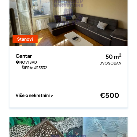
Stanovi
2
Centar
50
m
NOVI SAD
DVOSOBAN
ŠIFRA: #13532
€
500
Više o nekretnini >