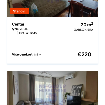
Stanovi
2
Centar
20
m
NOVI SAD
GARSONJERA
ŠIFRA: #17045
€
220
Više o nekretnini >