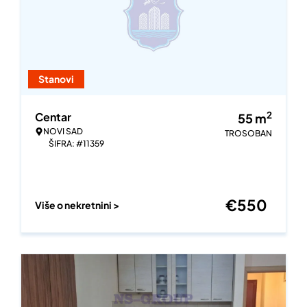
Stanovi
2
Centar
55
m
NOVI SAD
TROSOBAN
ŠIFRA: #11359
€
550
Više o nekretnini >