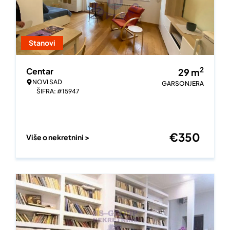
Stanovi
2
Centar
29
m
NOVI SAD
GARSONJERA
ŠIFRA: #15947
€
350
Više o nekretnini >