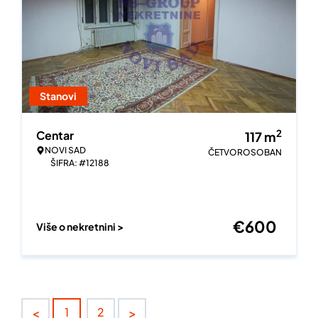
Stanovi
2
Centar
117
m
NOVI SAD
ČETVOROSOBAN
ŠIFRA: #12188
€
600
Više o nekretnini >
<
>
1
2