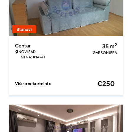
Stanovi
2
Centar
35
m
NOVI SAD
GARSONJERA
ŠIFRA: #14741
€
250
Više o nekretnini >