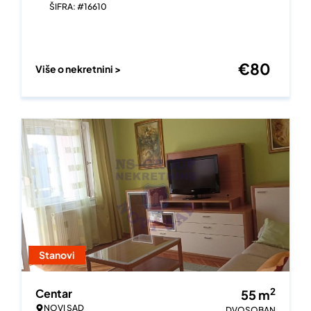
ŠIFRA: #16610
€
80
Više o nekretnini >
Stanovi
2
Centar
55
m
NOVI SAD
DVOSOBAN