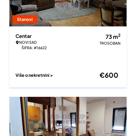
Stanovi
2
Centar
73
m
NOVI SAD
TROSOBAN
ŠIFRA: #16622
€
600
Više o nekretnini >