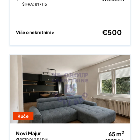
ŠIFRA: #17115
€
500
Više o nekretnini >
Kuće
2
Novi Majur
65
m
PETROVARADIN