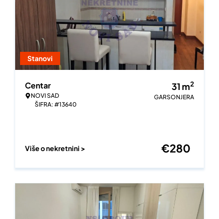
Stanovi
2
Centar
31
m
NOVI SAD
GARSONJERA
ŠIFRA: #13640
€
280
Više o nekretnini >