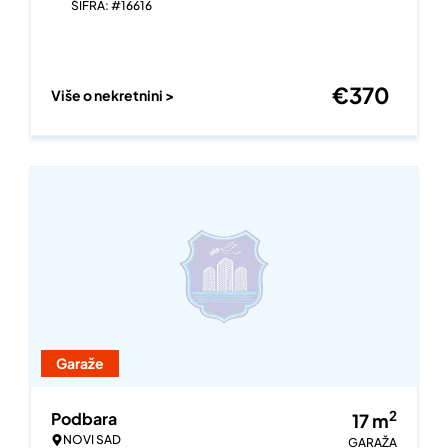
ŠIFRA: #16616
€
370
Više o nekretnini >
Garaže
2
Podbara
17
m
NOVI SAD
GARAŽA