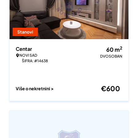
Stanovi
2
Centar
60
m
NOVI SAD
DVOSOBAN
ŠIFRA: #14638
€
600
Više o nekretnini >