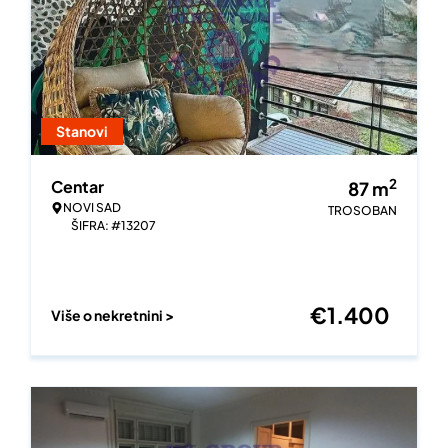
Stanovi
2
Centar
87
m
NOVI SAD
TROSOBAN
ŠIFRA: #13207
€
1.400
Više o nekretnini >