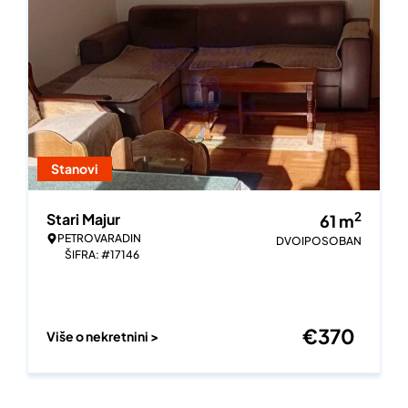
Stanovi
2
Stari Majur
61
m
PETROVARADIN
DVOIPOSOBAN
ŠIFRA: #17146
€
370
Više o nekretnini >