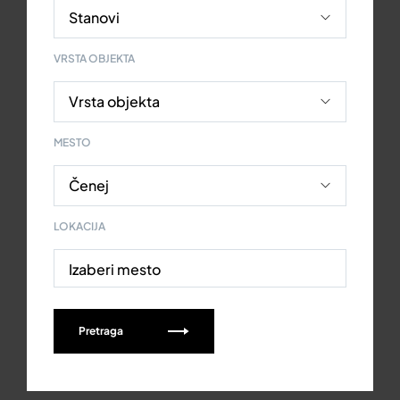
VRSTA OBJEKTA
MESTO
LOKACIJA
Izaberi mesto
Pretraga