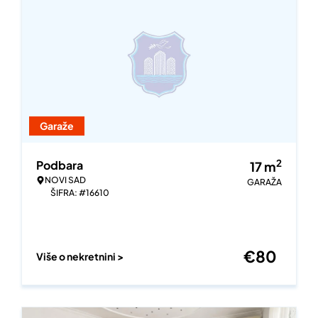
Garaže
2
Podbara
17
m
NOVI SAD
GARAŽA
ŠIFRA: #16610
€
80
Više o nekretnini >