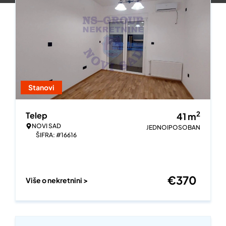
Stanovi
2
Telep
41
m
NOVI SAD
JEDNOIPOSOBAN
ŠIFRA: #16616
€
370
Više o nekretnini >