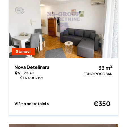
Stanovi
2
Nova Detelinara
33
m
NOVI SAD
JEDNOIPOSOBAN
ŠIFRA: #17152
€
350
Više o nekretnini >