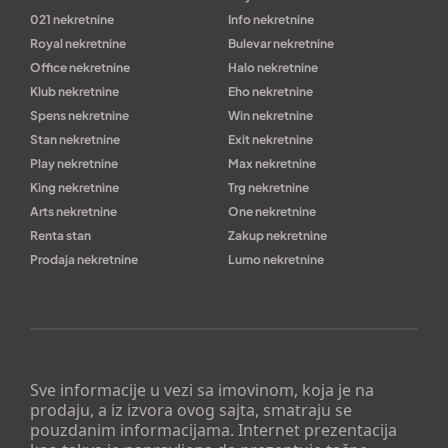
021 nekretnine
Info nekretnine
Royal nekretnine
Bulevar nekretnine
Office nekretnine
Halo nekretnine
Klub nekretnine
Eho nekretnine
Spens nekretnine
Win nekretnine
Stan nekretnine
Exit nekretnine
Play nekretnine
Max nekretnine
King nekretnine
Trg nekretnine
Arts nekretnine
One nekretnine
Renta stan
Zakup nekretnine
Prodaja nekretnine
Lumo nekretnine
Sve informacije u vezi sa imovinom, koja je na
prodaju, a iz izvora ovog sajta, smatraju se
pouzdanim informacijama. Internet prezentacija