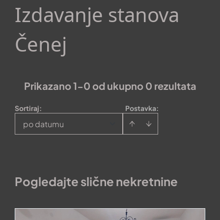
Izdavanje stanova
Čenej
Prikazano 1-0 od ukupno 0 rezultata
Sortiraj
:
Postavka:
po datumu
Pogledajte slične nekretnine