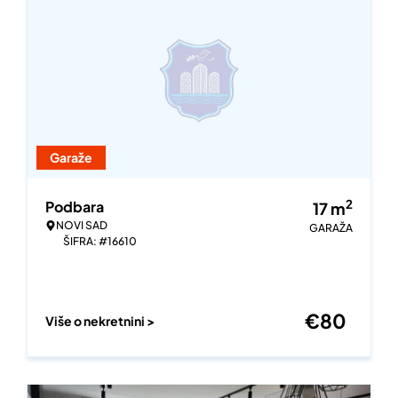
Garaže
2
Podbara
17
m
NOVI SAD
GARAŽA
ŠIFRA: #16610
€
80
Više o nekretnini >