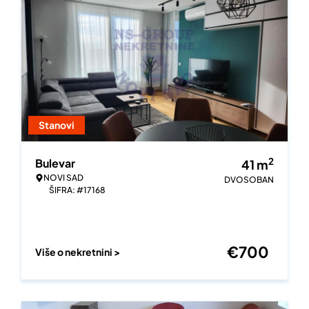
Stanovi
2
Bulevar
41
m
NOVI SAD
DVOSOBAN
ŠIFRA: #17168
€
700
Više o nekretnini >