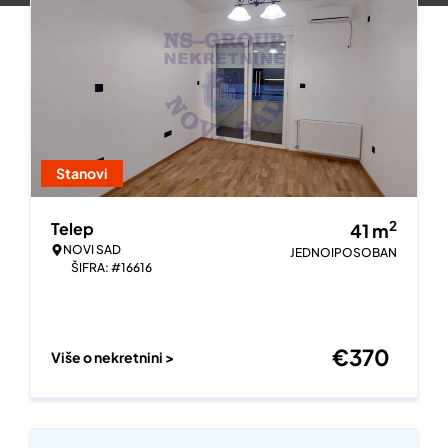
Stanovi
2
Telep
41
m
NOVI SAD
JEDNOIPOSOBAN
ŠIFRA: #16616
€
370
Više o nekretnini >