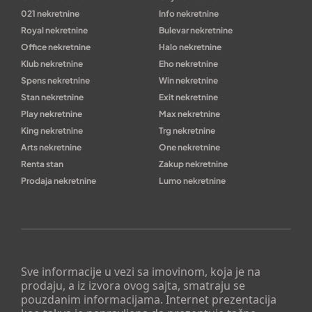
021 nekretnine
Info nekretnine
Royal nekretnine
Bulevar nekretnine
Office nekretnine
Halo nekretnine
Klub nekretnine
Eho nekretnine
Spens nekretnine
Win nekretnine
Stan nekretnine
Exit nekretnine
Play nekretnine
Max nekretnine
King nekretnine
Trg nekretnine
Arts nekretnine
One nekretnine
Renta stan
Zakup nekretnine
Prodaja nekretnine
Lumo nekretnine
Sve informacije u vezi sa imovinom, koja je na
prodaju, a iz izvora ovog sajta, smatraju se
pouzdanim informacijama. Internet prezentacija