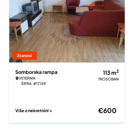
Stanovi
2
Somborska rampa
113
m
VETERNIK
TROSOBAN
ŠIFRA: #17149
€
600
Više o nekretnini >