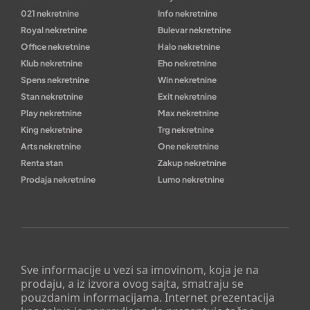
021 nekretnine
Info nekretnine
Royal nekretnine
Bulevar nekretnine
Office nekretnine
Halo nekretnine
Klub nekretnine
Eho nekretnine
Spens nekretnine
Win nekretnine
Stan nekretnine
Exit nekretnine
Play nekretnine
Max nekretnine
King nekretnine
Trg nekretnine
Arts nekretnine
One nekretnine
Renta stan
Zakup nekretnine
Prodaja nekretnine
Lumo nekretnine
Sve informacije u vezi sa imovinom, koja je na
prodaju, a iz izvora ovog sajta, smatraju se
pouzdanim informacijama. Internet prezentacija