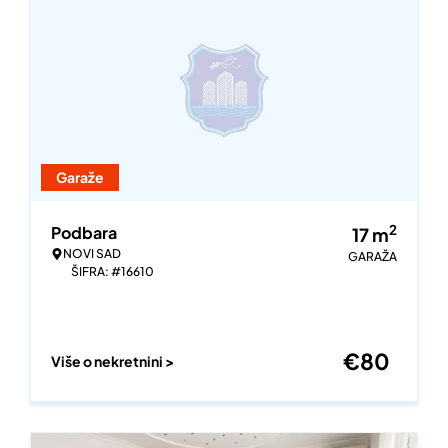
Garaže
2
Podbara
17
m
NOVI SAD
GARAŽA
ŠIFRA: #16610
€
80
Više o nekretnini >