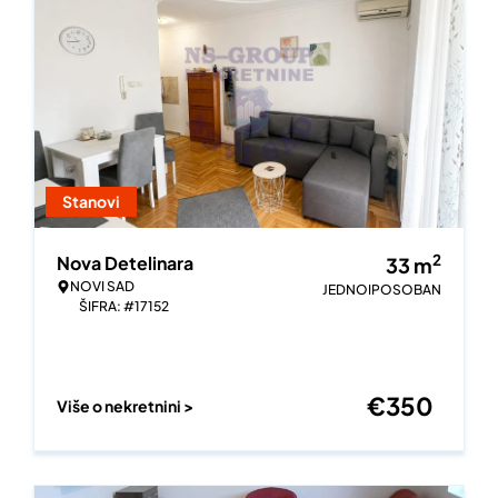
Stanovi
2
Nova Detelinara
33
m
NOVI SAD
JEDNOIPOSOBAN
ŠIFRA: #17152
€
350
Više o nekretnini >