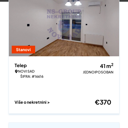
Stanovi
2
Telep
41
m
NOVI SAD
JEDNOIPOSOBAN
ŠIFRA: #16616
€
370
Više o nekretnini >