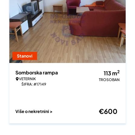
Stanovi
2
Somborska rampa
113
m
VETERNIK
TROSOBAN
ŠIFRA: #17149
€
600
Više o nekretnini >