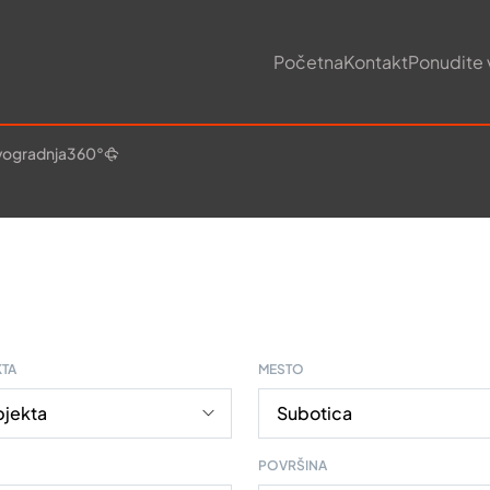
Početna
Kontakt
Ponudite 
ogradnja
360°
KTA
MESTO
POVRŠINA