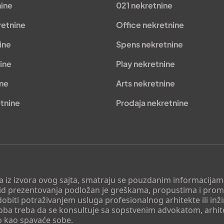
nine
021 nekretnine
retnine
Office nekretnine
ine
Spens nekretnine
ine
Play nekretnine
ine
Arts nekretnine
tnine
Prodaja nekretnine
 a iz izvora ovog sajta, smatraju se pouzdanim informacijama
v vid prezentovanja podložan je greškama, propustima i pro
obiti potraživanjem usluga profesionalnog arhitekte ili inž
soba treba da se konsultuje sa sopstvenim advokatom, arhi
o kao spavaće sobe.