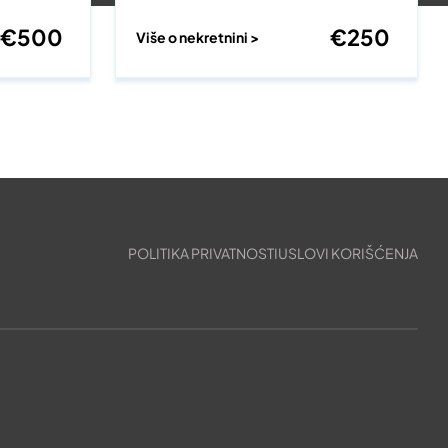
€
500
€
250
Više o nekretnini >
POLITIKA PRIVATNOSTI
USLOVI KORIŠĆENJA