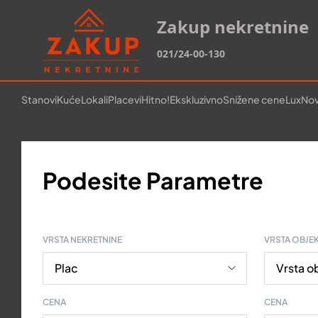
Zakup nekretnine
021/24-00-130
Stanovi
Kuće
Lokali
Placevi
Hitno!
Ekskluzivno
Snižene cene
Lux
Nov
Podesite Parametre
VRSTA NEKRETNINE
VRSTA OBJE
CENA
CENA