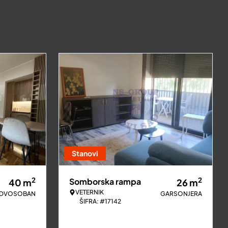
Stanovi
2
2
Somborska rampa
40
m
26
m
VETERNIK
DVOSOBAN
GARSONJERA
ŠIFRA: #17142