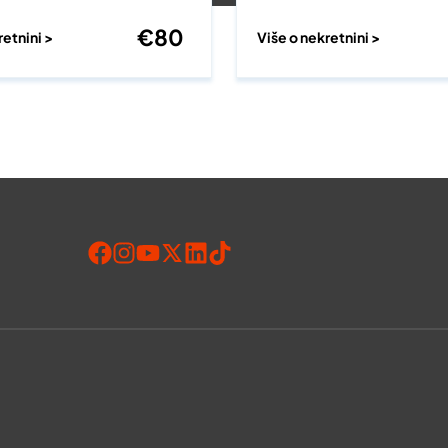
€
80
retnini >
Više o nekretnini >