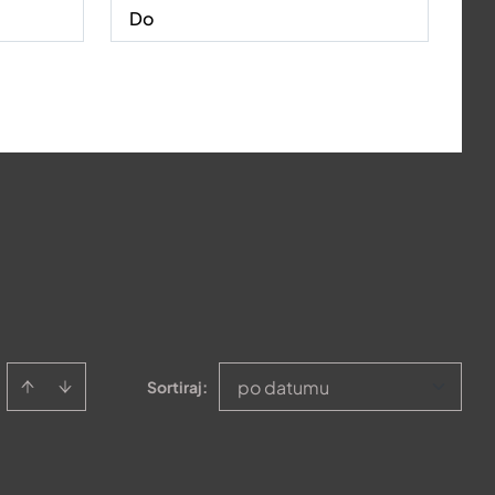
po datumu
Sortiraj
: