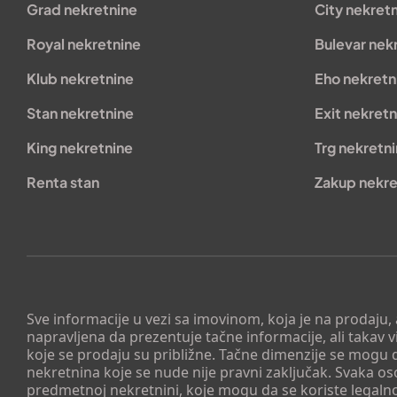
Grad nekretnine
City nekret
Royal nekretnine
Bulevar nek
Klub nekretnine
Eho nekretn
Stan nekretnine
Exit nekretn
King nekretnine
Trg nekretn
Renta stan
Zakup nekre
Sve informacije u vezi sa imovinom, koja je na prodaju,
napravljena da prezentuje tačne informacije, ali taka
koje se prodaju su približne. Tačne dimenzije se mogu d
nekretnina koje se nude nije pravni zaključak. Svaka o
predmetnoj nekretnini, koje mogu da se koriste legaln