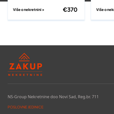
€
370
Više o nekretnini >
Više o nek
NS-Group Nekretnine doo Novi Sad, Reg.br. 711
POSLOVNE JEDINICE