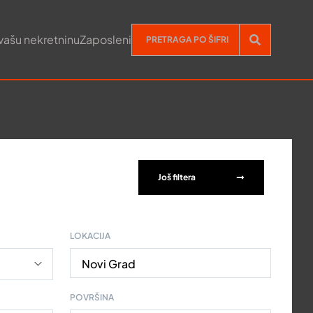
vašu nekretninu
Zaposleni
Još filtera
LOKACIJA
Novi Grad
POVRŠINA