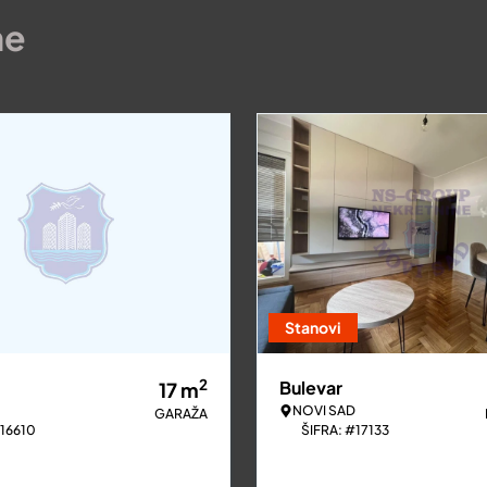
ne
Stanovi
2
Bulevar
17
m
NOVI SAD
GARAŽA
#16610
ŠIFRA: #17133