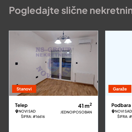
Pogledajte slične nekretni
Stanovi
Garaže
2
Telep
Podbara
41
m
NOVI SAD
NOVI SAD
JEDNOIPOSOBAN
ŠIFRA: #16616
ŠIFRA: 