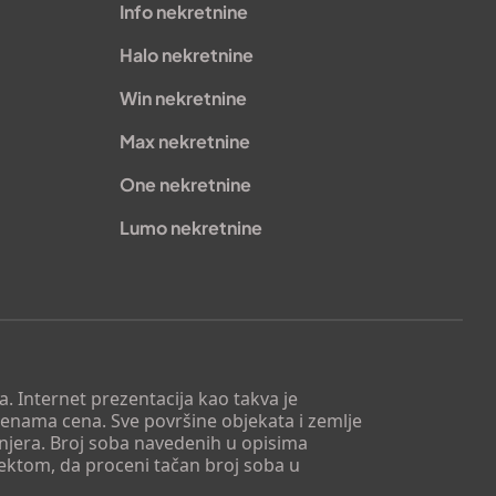
Info nekretnine
Halo nekretnine
Win nekretnine
Max nekretnine
One nekretnine
Lumo nekretnine
. Internet prezentacija kao takva je
menama cena. Sve površine objekata i zemlje
injera. Broj soba navedenih u opisima
tektom, da proceni tačan broj soba u