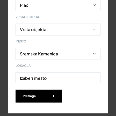
VRSTA OBJEKTA
MESTO
LOKACIJA
Izaberi mesto
Pretraga