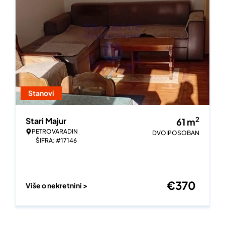
Stanovi
2
Stari Majur
61
m
PETROVARADIN
DVOIPOSOBAN
ŠIFRA: #17146
€
370
Više o nekretnini >