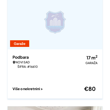
Garaže
2
Podbara
17
m
NOVI SAD
GARAŽA
ŠIFRA: #16610
€
80
Više o nekretnini >