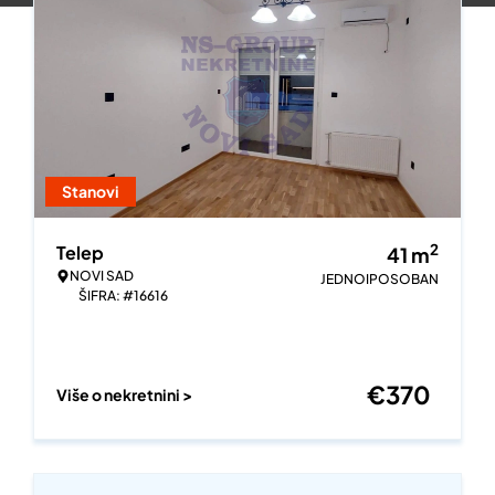
Stanovi
2
Telep
41
m
NOVI SAD
JEDNOIPOSOBAN
ŠIFRA: #16616
€
370
Više o nekretnini >