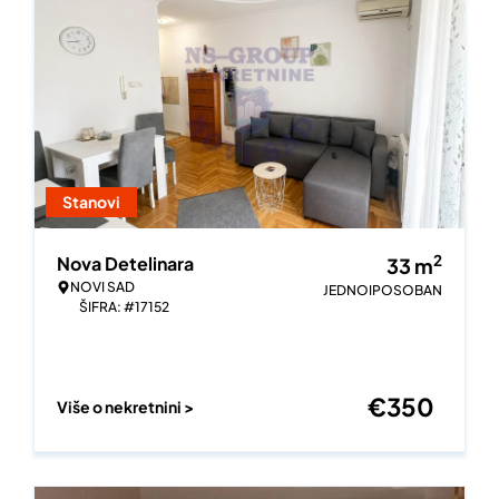
Stanovi
2
Nova Detelinara
33
m
NOVI SAD
JEDNOIPOSOBAN
ŠIFRA: #17152
€
350
Više o nekretnini >