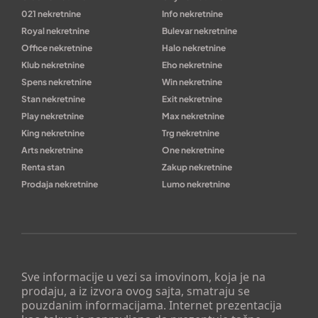
021 nekretnine
Info nekretnine
Royal nekretnine
Bulevar nekretnine
Office nekretnine
Halo nekretnine
Klub nekretnine
Eho nekretnine
Spens nekretnine
Win nekretnine
Stan nekretnine
Exit nekretnine
Play nekretnine
Max nekretnine
King nekretnine
Trg nekretnine
Arts nekretnine
One nekretnine
Renta stan
Zakup nekretnine
Prodaja nekretnine
Lumo nekretnine
Sve informacije u vezi sa imovinom, koja je na
prodaju, a iz izvora ovog sajta, smatraju se
pouzdanim informacijama. Internet prezentacija