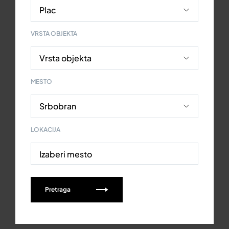
VRSTA OBJEKTA
MESTO
LOKACIJA
Izaberi mesto
Pretraga