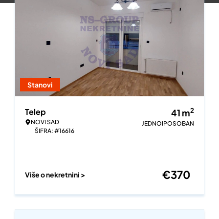
Stanovi
2
Telep
41
m
NOVI SAD
JEDNOIPOSOBAN
ŠIFRA: #16616
€
370
Više o nekretnini >