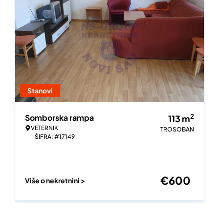
Stanovi
2
Somborska rampa
113
m
VETERNIK
TROSOBAN
ŠIFRA: #17149
€
600
Više o nekretnini >