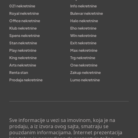
021 nekretnine
Info nekretnine
Royal nekretnine
Bulevar nekretnine
Office nekretnine
Halo nekretnine
Klub nekretnine
Eho nekretnine
Spens nekretnine
Win nekretnine
Stan nekretnine
Exit nekretnine
Play nekretnine
Max nekretnine
King nekretnine
Trg nekretnine
Arts nekretnine
One nekretnine
Renta stan
Zakup nekretnine
Prodaja nekretnine
Lumo nekretnine
Sve informacije u vezi sa imovinom, koja je na
prodaju, a iz izvora ovog sajta, smatraju se
pouzdanim informacijama. Internet prezentacija