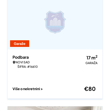
Garaže
2
Podbara
17
m
NOVI SAD
GARAŽA
ŠIFRA: #16610
€
80
Više o nekretnini >