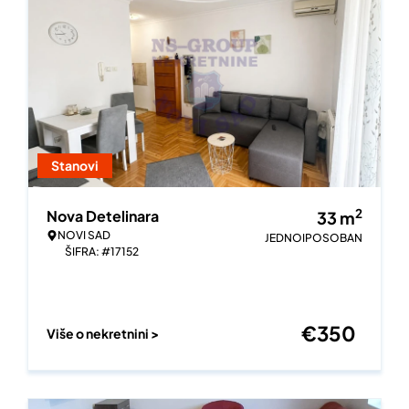
Stanovi
2
Nova Detelinara
33
m
NOVI SAD
JEDNOIPOSOBAN
ŠIFRA: #17152
€
350
Više o nekretnini >