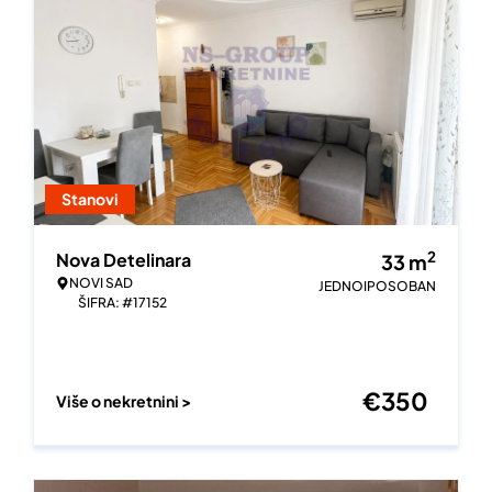
Stanovi
2
Nova Detelinara
33
m
NOVI SAD
JEDNOIPOSOBAN
ŠIFRA: #17152
€
350
Više o nekretnini >