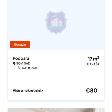
Garaže
2
Podbara
17
m
NOVI SAD
GARAŽA
ŠIFRA: #16610
€
80
Više o nekretnini >