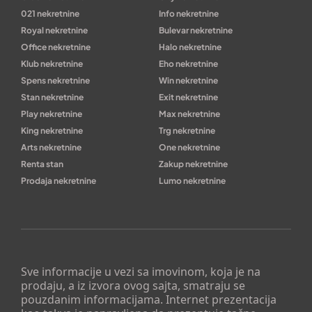
021 nekretnine
Info nekretnine
Royal nekretnine
Bulevar nekretnine
Office nekretnine
Halo nekretnine
Klub nekretnine
Eho nekretnine
Spens nekretnine
Win nekretnine
Stan nekretnine
Exit nekretnine
Play nekretnine
Max nekretnine
King nekretnine
Trg nekretnine
Arts nekretnine
One nekretnine
Renta stan
Zakup nekretnine
Prodaja nekretnine
Lumo nekretnine
Sve informacije u vezi sa imovinom, koja je na
prodaju, a iz izvora ovog sajta, smatraju se
pouzdanim informacijama. Internet prezentacija