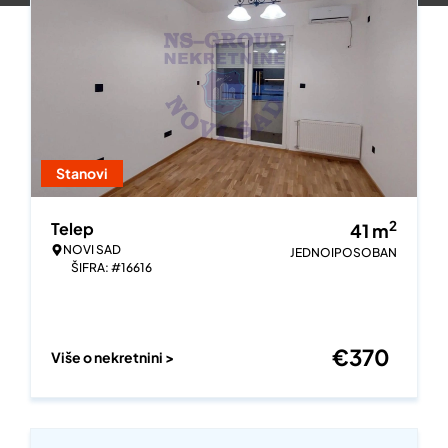
Stanovi
2
Telep
41
m
NOVI SAD
JEDNOIPOSOBAN
ŠIFRA: #16616
€
370
Više o nekretnini >