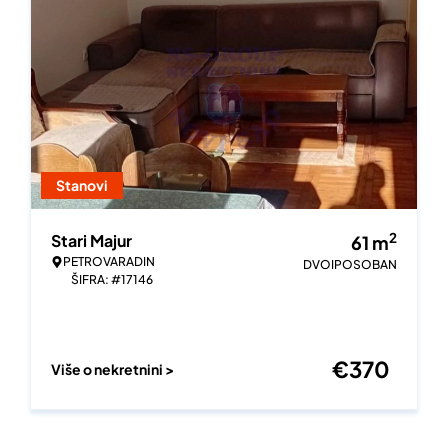
Stanovi
2
Stari Majur
61
m
PETROVARADIN
DVOIPOSOBAN
ŠIFRA: #17146
€
370
Više o nekretnini >