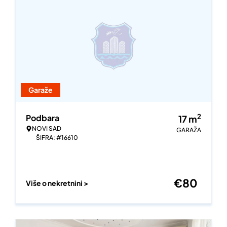
Garaže
2
Podbara
17
m
NOVI SAD
GARAŽA
ŠIFRA: #16610
€
80
Više o nekretnini >