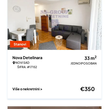
Stanovi
2
Nova Detelinara
33
m
NOVI SAD
JEDNOIPOSOBAN
ŠIFRA: #17152
€
350
Više o nekretnini >