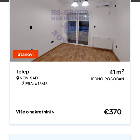
Stanovi
2
Telep
41
m
NOVI SAD
JEDNOIPOSOBAN
ŠIFRA: #16616
€
370
Više o nekretnini >