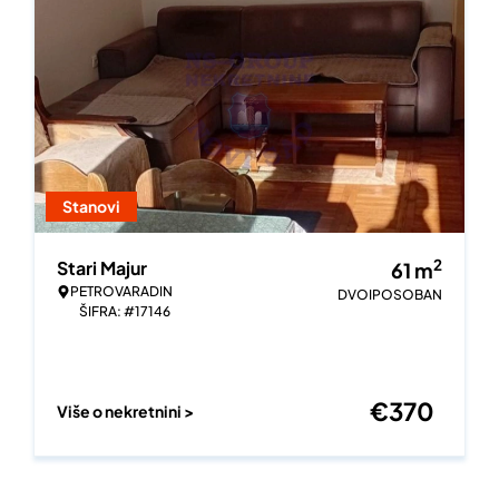
Stanovi
2
Stari Majur
61
m
PETROVARADIN
DVOIPOSOBAN
ŠIFRA: #17146
€
370
Više o nekretnini >