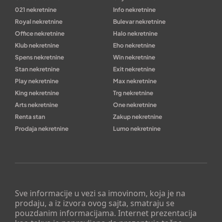
021 nekretnine
Info nekretnine
Royal nekretnine
Bulevar nekretnine
Office nekretnine
Halo nekretnine
Klub nekretnine
Eho nekretnine
Spens nekretnine
Win nekretnine
Stan nekretnine
Exit nekretnine
Play nekretnine
Max nekretnine
King nekretnine
Trg nekretnine
Arts nekretnine
One nekretnine
Renta stan
Zakup nekretnine
Prodaja nekretnine
Lumo nekretnine
Sve informacije u vezi sa imovinom, koja je na
prodaju, a iz izvora ovog sajta, smatraju se
pouzdanim informacijama. Internet prezentacija