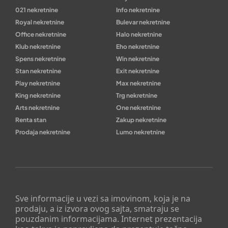
021 nekretnine
Info nekretnine
Royal nekretnine
Bulevar nekretnine
Office nekretnine
Halo nekretnine
Klub nekretnine
Eho nekretnine
Spens nekretnine
Win nekretnine
Stan nekretnine
Exit nekretnine
Play nekretnine
Max nekretnine
King nekretnine
Trg nekretnine
Arts nekretnine
One nekretnine
Renta stan
Zakup nekretnine
Prodaja nekretnine
Lumo nekretnine
Sve informacije u vezi sa imovinom, koja je na
prodaju, a iz izvora ovog sajta, smatraju se
pouzdanim informacijama. Internet prezentacija