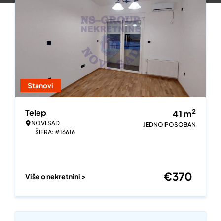
Stanovi
2
Telep
41
m
NOVI SAD
JEDNOIPOSOBAN
ŠIFRA: #16616
€
370
Više o nekretnini >