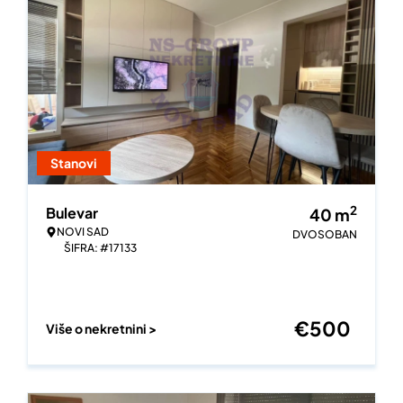
Stanovi
2
Bulevar
40
m
NOVI SAD
DVOSOBAN
ŠIFRA: #17133
€
500
Više o nekretnini >