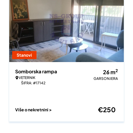
Stanovi
2
Somborska rampa
26
m
VETERNIK
GARSONJERA
ŠIFRA: #17142
€
250
Više o nekretnini >