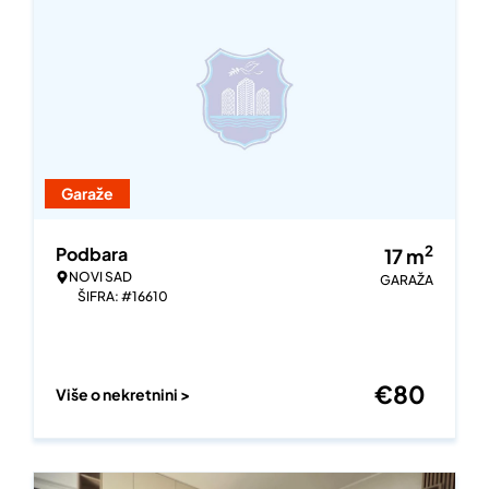
Garaže
2
Podbara
17
m
NOVI SAD
GARAŽA
ŠIFRA: #16610
€
80
Više o nekretnini >