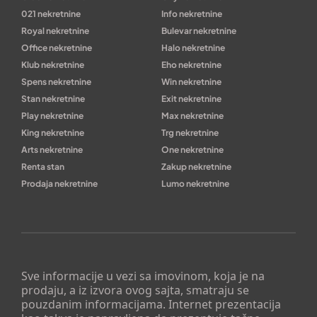
021 nekretnine
Info nekretnine
Royal nekretnine
Bulevar nekretnine
Office nekretnine
Halo nekretnine
Klub nekretnine
Eho nekretnine
Spens nekretnine
Win nekretnine
Stan nekretnine
Exit nekretnine
Play nekretnine
Max nekretnine
King nekretnine
Trg nekretnine
Arts nekretnine
One nekretnine
Renta stan
Zakup nekretnine
Prodaja nekretnine
Lumo nekretnine
Sve informacije u vezi sa imovinom, koja je na
prodaju, a iz izvora ovog sajta, smatraju se
pouzdanim informacijama. Internet prezentacija