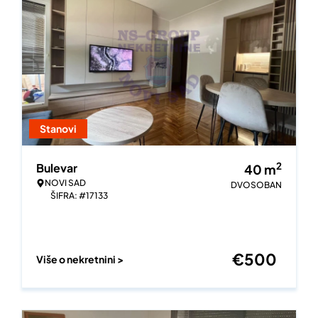
Stanovi
2
Bulevar
40
m
NOVI SAD
DVOSOBAN
ŠIFRA: #17133
€
500
Više o nekretnini >