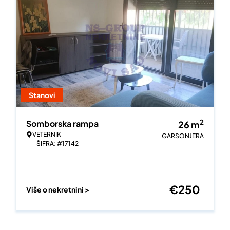
Stanovi
2
Somborska rampa
26
m
VETERNIK
GARSONJERA
ŠIFRA: #17142
€
250
Više o nekretnini >