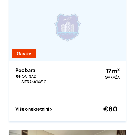
Garaže
2
Podbara
17
m
NOVI SAD
GARAŽA
ŠIFRA: #16610
€
80
Više o nekretnini >