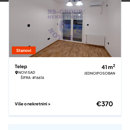
Stanovi
2
Telep
41
m
NOVI SAD
JEDNOIPOSOBAN
ŠIFRA: #16616
€
370
Više o nekretnini >