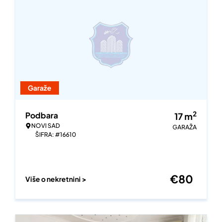
Garaže
2
Podbara
17
m
NOVI SAD
GARAŽA
ŠIFRA: #16610
€
80
Više o nekretnini >