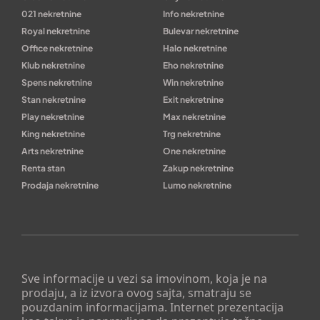
021 nekretnine
Info nekretnine
Royal nekretnine
Bulevar nekretnine
Office nekretnine
Halo nekretnine
Klub nekretnine
Eho nekretnine
Spens nekretnine
Win nekretnine
Stan nekretnine
Exit nekretnine
Play nekretnine
Max nekretnine
King nekretnine
Trg nekretnine
Arts nekretnine
One nekretnine
Renta stan
Zakup nekretnine
Prodaja nekretnine
Lumo nekretnine
Sve informacije u vezi sa imovinom, koja je na
prodaju, a iz izvora ovog sajta, smatraju se
pouzdanim informacijama. Internet prezentacija