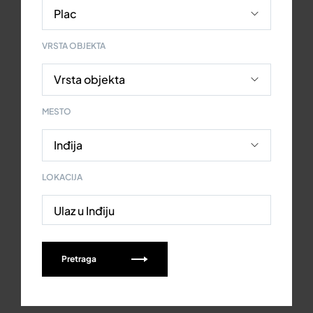
VRSTA OBJEKTA
MESTO
LOKACIJA
Ulaz u Inđiju
Pretraga