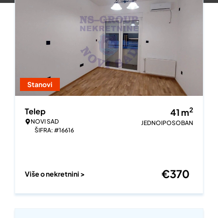
Stanovi
2
Telep
41
m
NOVI SAD
JEDNOIPOSOBAN
ŠIFRA: #16616
€
370
Više o nekretnini >