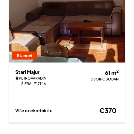
Stanovi
2
Stari Majur
61
m
PETROVARADIN
DVOIPOSOBAN
ŠIFRA: #17146
€
370
Više o nekretnini >