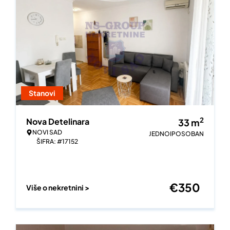
Stanovi
2
Nova Detelinara
33
m
NOVI SAD
JEDNOIPOSOBAN
ŠIFRA: #17152
€
350
Više o nekretnini >