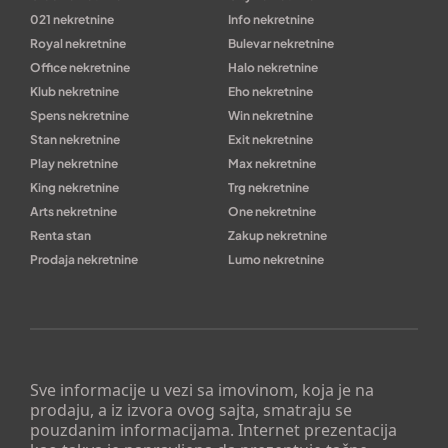
021 nekretnine
Info nekretnine
Royal nekretnine
Bulevar nekretnine
Office nekretnine
Halo nekretnine
Klub nekretnine
Eho nekretnine
Spens nekretnine
Win nekretnine
Stan nekretnine
Exit nekretnine
Play nekretnine
Max nekretnine
King nekretnine
Trg nekretnine
Arts nekretnine
One nekretnine
Renta stan
Zakup nekretnine
Prodaja nekretnine
Lumo nekretnine
Sve informacije u vezi sa imovinom, koja je na
prodaju, a iz izvora ovog sajta, smatraju se
pouzdanim informacijama. Internet prezentacija