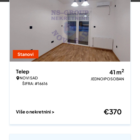
Stanovi
2
Telep
41
m
NOVI SAD
JEDNOIPOSOBAN
ŠIFRA: #16616
€
370
Više o nekretnini >