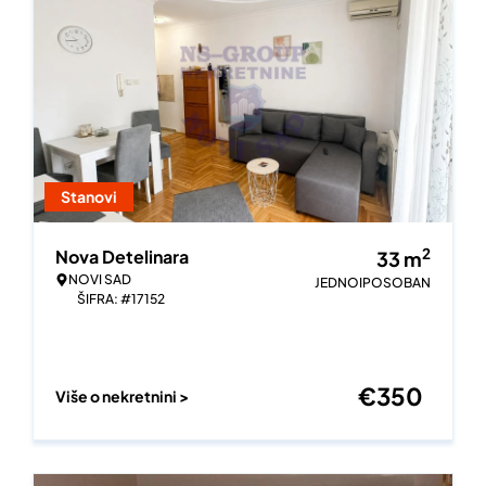
Stanovi
2
Nova Detelinara
33
m
NOVI SAD
JEDNOIPOSOBAN
ŠIFRA: #17152
€
350
Više o nekretnini >