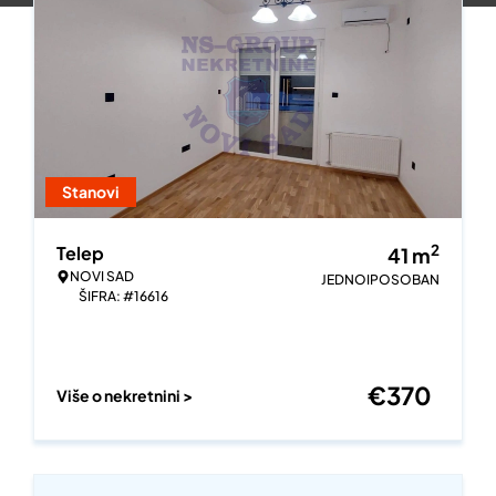
Stanovi
2
Telep
41
m
NOVI SAD
JEDNOIPOSOBAN
ŠIFRA: #16616
€
370
Više o nekretnini >