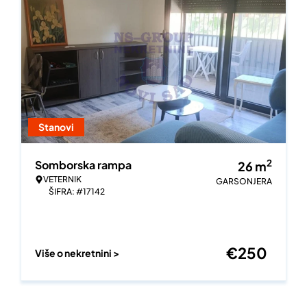
Stanovi
2
Somborska rampa
26
m
VETERNIK
GARSONJERA
ŠIFRA: #17142
€
250
Više o nekretnini >