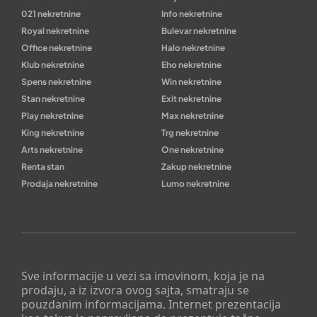
021 nekretnine
Info nekretnine
Royal nekretnine
Bulevar nekretnine
Office nekretnine
Halo nekretnine
Klub nekretnine
Eho nekretnine
Spens nekretnine
Win nekretnine
Stan nekretnine
Exit nekretnine
Play nekretnine
Max nekretnine
King nekretnine
Trg nekretnine
Arts nekretnine
One nekretnine
Renta stan
Zakup nekretnine
Prodaja nekretnine
Lumo nekretnine
Sve informacije u vezi sa imovinom, koja je na
prodaju, a iz izvora ovog sajta, smatraju se
pouzdanim informacijama. Internet prezentacija