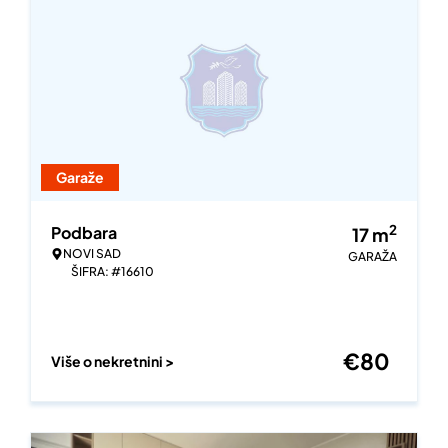
Garaže
2
Podbara
17
m
NOVI SAD
GARAŽA
ŠIFRA: #16610
€
80
Više o nekretnini >