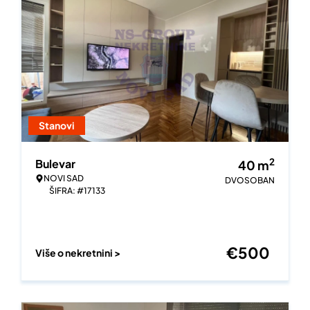
Stanovi
2
Bulevar
40
m
NOVI SAD
DVOSOBAN
ŠIFRA: #17133
€
500
Više o nekretnini >