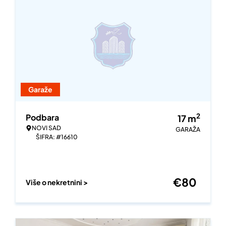
Garaže
2
Podbara
17
m
NOVI SAD
GARAŽA
ŠIFRA: #16610
€
80
Više o nekretnini >