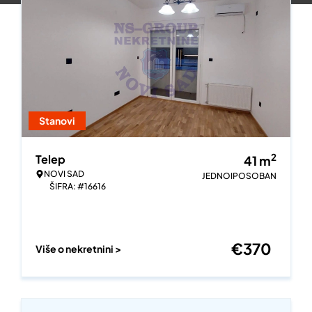
Stanovi
2
Telep
41
m
NOVI SAD
JEDNOIPOSOBAN
ŠIFRA: #16616
€
370
Više o nekretnini >