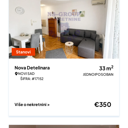
Stanovi
2
Nova Detelinara
33
m
NOVI SAD
JEDNOIPOSOBAN
ŠIFRA: #17152
€
350
Više o nekretnini >