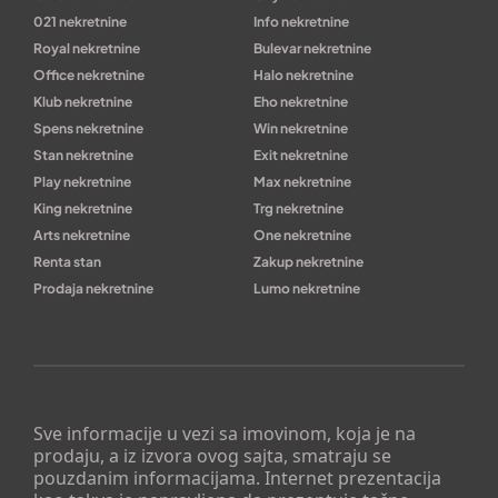
021 nekretnine
Info nekretnine
Royal nekretnine
Bulevar nekretnine
Office nekretnine
Halo nekretnine
Klub nekretnine
Eho nekretnine
Spens nekretnine
Win nekretnine
Stan nekretnine
Exit nekretnine
Play nekretnine
Max nekretnine
King nekretnine
Trg nekretnine
Arts nekretnine
One nekretnine
Renta stan
Zakup nekretnine
Prodaja nekretnine
Lumo nekretnine
Sve informacije u vezi sa imovinom, koja je na
prodaju, a iz izvora ovog sajta, smatraju se
pouzdanim informacijama. Internet prezentacija