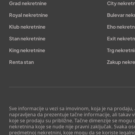
Grad nekretnine
City nekret
Royal nekretnine
Bulevar nek
Klub nekretnine
Eho nekretn
Stan nekretnine
Exit nekretn
King nekretnine
Trg nekretn
Renta stan
Zakup nekre
Sve informacije u vezi sa imovinom, koja je na prodaju,
napravljena da prezentuje tačne informacije, ali taka
koje se prodaju su približne. Tačne dimenzije se mogu d
nekretnina koje se nude nije pravni zaključak. Svaka o
predmetnoj nekretnini, koje mogu da se koriste legaln