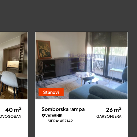
Stanovi
2
2
Somborska rampa
40
m
26
m
VETERNIK
DVOSOBAN
GARSONJERA
ŠIFRA: #17142