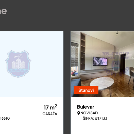
ne
Stanovi
2
Bulevar
17
m
NOVI SAD
GARAŽA
#16610
ŠIFRA: #17133