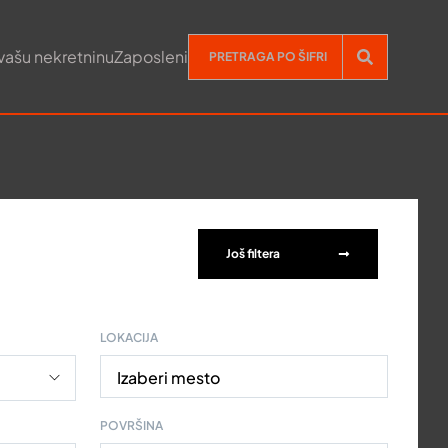
vašu nekretninu
Zaposleni
Još filtera
LOKACIJA
Izaberi mesto
POVRŠINA