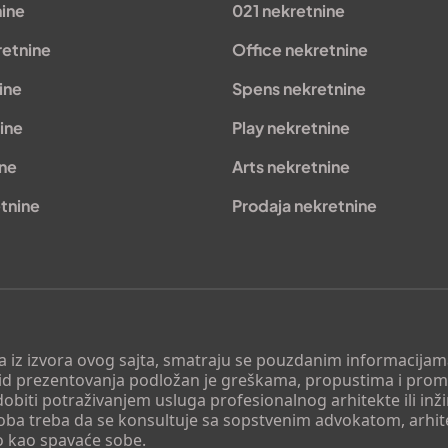
nine
021 nekretnine
retnine
Office nekretnine
ine
Spens nekretnine
ine
Play nekretnine
ine
Arts nekretnine
tnine
Prodaja nekretnine
 a iz izvora ovog sajta, smatraju se pouzdanim informacijama
v vid prezentovanja podložan je greškama, propustima i pro
obiti potraživanjem usluga profesionalnog arhitekte ili inž
soba treba da se konsultuje sa sopstvenim advokatom, arhi
o kao spavaće sobe.