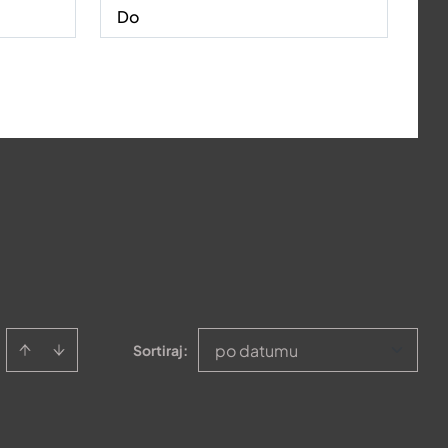
po datumu
Sortiraj
: