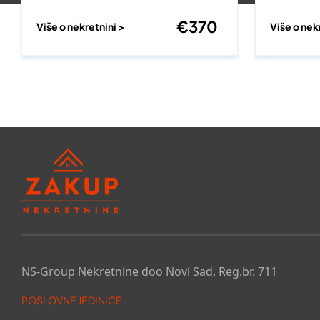
€
370
Više o nekretnini >
Više o nek
NS-Group Nekretnine doo Novi Sad, Reg.br. 711
POSLOVNE JEDINICE