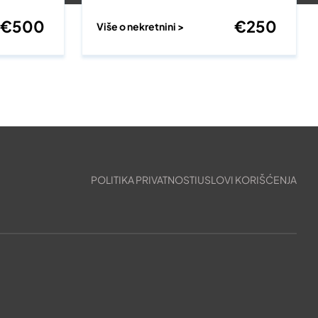
€
500
€
250
Više o nekretnini >
POLITIKA PRIVATNOSTI
USLOVI KORIŠĆENJA