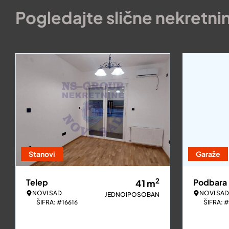
Pogledajte slične nekretni
Stanovi
Garaže
2
Telep
Podbara
41
m
NOVI SAD
NOVI SAD
JEDNOIPOSOBAN
ŠIFRA: #16616
ŠIFRA: 