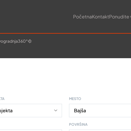
Početna
Kontakt
Ponudite 
ogradnja
360°
KTA
MESTO
POVRŠINA