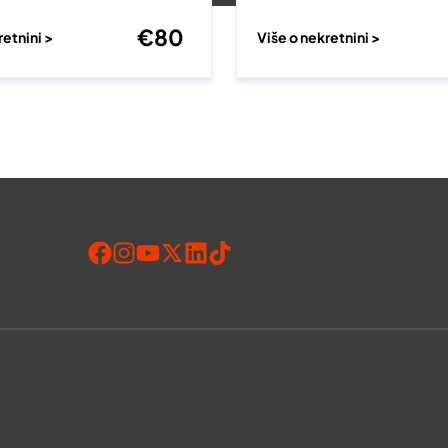
€
80
retnini >
Više o nekretnini >