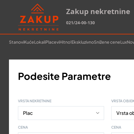
Zakup nekretnine
021/24-00-130
Stanovi
Kuće
Lokali
Placevi
Hitno!
Ekskluzivno
Snižene cene
Lux
Nov
Podesite Parametre
VRSTA NEKRETNINE
VRSTA OBJE
CENA
CENA