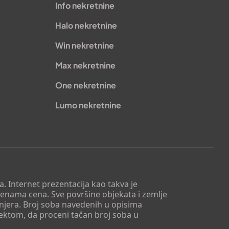
Info nekretnine
Halo nekretnine
Win nekretnine
Max nekretnine
One nekretnine
Lumo nekretnine
. Internet prezentacija kao takva je
menama cena. Sve površine objekata i zemlje
injera. Broj soba navedenih u opisima
tektom, da proceni tačan broj soba u