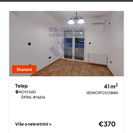
Stanovi
2
Telep
41
m
NOVI SAD
JEDNOIPOSOBAN
ŠIFRA: #16616
€
370
Više o nekretnini >