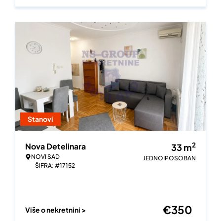
Stanovi
2
Nova Detelinara
33
m
NOVI SAD
JEDNOIPOSOBAN
ŠIFRA: #17152
€
350
Više o nekretnini >