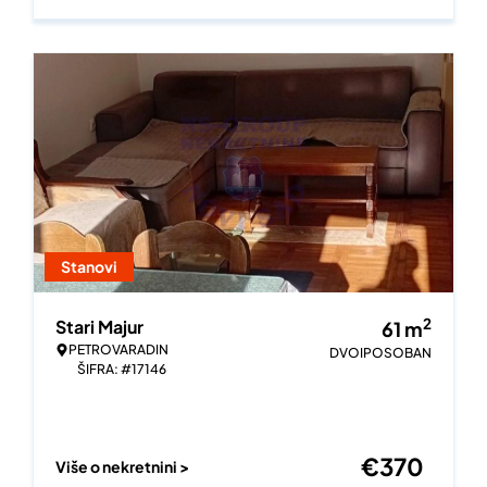
Stanovi
2
Stari Majur
61
m
PETROVARADIN
DVOIPOSOBAN
ŠIFRA: #17146
€
370
Više o nekretnini >