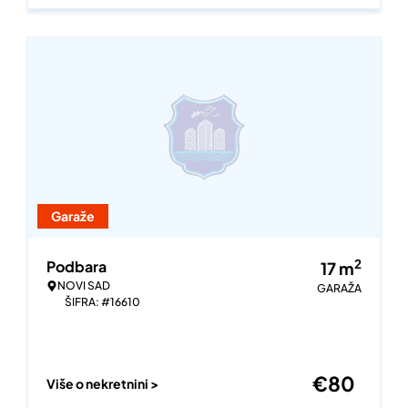
Garaže
2
Podbara
17
m
NOVI SAD
GARAŽA
ŠIFRA: #16610
€
80
Više o nekretnini >