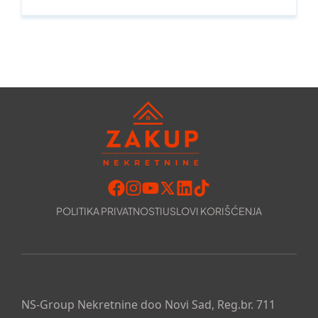
POLITIKA PRIVATNOSTI
USLOVI KORIŠĆENJA
NS-Group Nekretnine doo Novi Sad, Reg.br. 711