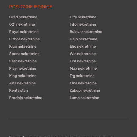
POSLOVNE JEDINICE
Grad nekretnine
City nekretnine
021 nekretnine
Info nekretnine
Royal nekretnine
Bulevar nekretnine
Office nekretnine
Halo nekretnine
Klub nekretnine
Eho nekretnine
Spens nekretnine
Win nekretnine
Stan nekretnine
Exit nekretnine
Play nekretnine
Max nekretnine
King nekretnine
Trg nekretnine
Arts nekretnine
One nekretnine
Renta stan
Zakup nekretnine
Prodaja nekretnine
Lumo nekretnine