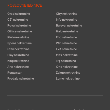
POSLOVNE JEDINICE
Grad nekretnine
City nekretnine
021 nekretnine
Info nekretnine
Royal nekretnine
Bulevar nekretnine
Office nekretnine
Halo nekretnine
Klub nekretnine
Eho nekretnine
Spens nekretnine
Win nekretnine
Stan nekretnine
Exit nekretnine
Play nekretnine
Max nekretnine
King nekretnine
Trg nekretnine
Arts nekretnine
One nekretnine
Renta stan
Zakup nekretnine
Prodaja nekretnine
Lumo nekretnine