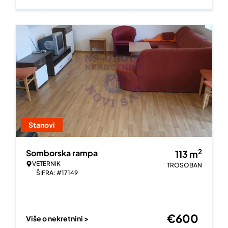
Stanovi
2
Somborska rampa
113
m
VETERNIK
TROSOBAN
ŠIFRA: #17149
€
600
Više o nekretnini >