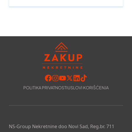
POLITIKA PRIVATNOSTI
USLOVI KORIŠĆENJA
NS-Group Nekretnine doo Novi Sad, Reg.br. 711