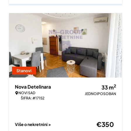
Stanovi
2
Nova Detelinara
33
m
NOVI SAD
JEDNOIPOSOBAN
ŠIFRA: #17152
€
350
Više o nekretnini >