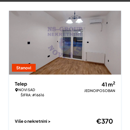
Stanovi
2
Telep
41
m
NOVI SAD
JEDNOIPOSOBAN
ŠIFRA: #16616
€
370
Više o nekretnini >