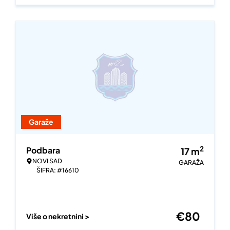
Garaže
2
Podbara
17
m
NOVI SAD
GARAŽA
ŠIFRA: #16610
€
80
Više o nekretnini >