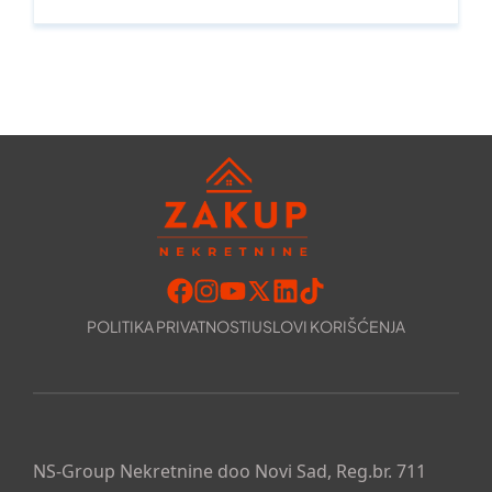
POLITIKA PRIVATNOSTI
USLOVI KORIŠĆENJA
NS-Group Nekretnine doo Novi Sad, Reg.br. 711