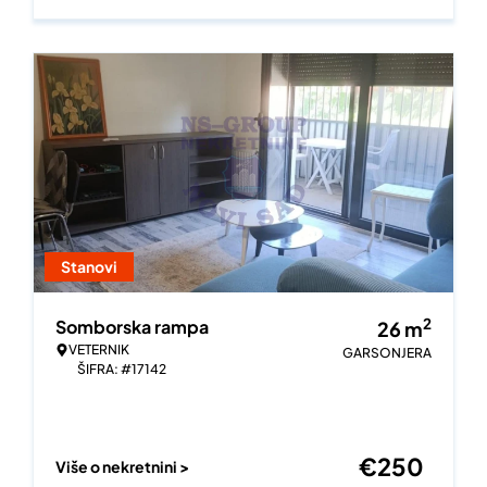
Stanovi
2
Somborska rampa
26
m
VETERNIK
GARSONJERA
ŠIFRA: #17142
€
250
Više o nekretnini >