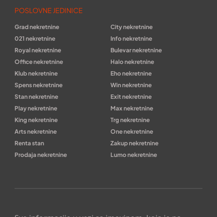
POSLOVNE JEDINICE
Grad nekretnine
City nekretnine
021 nekretnine
Info nekretnine
Royal nekretnine
Bulevar nekretnine
Office nekretnine
Halo nekretnine
Klub nekretnine
Eho nekretnine
Spens nekretnine
Win nekretnine
Stan nekretnine
Exit nekretnine
Play nekretnine
Max nekretnine
King nekretnine
Trg nekretnine
Arts nekretnine
One nekretnine
Renta stan
Zakup nekretnine
Prodaja nekretnine
Lumo nekretnine