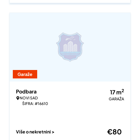
Garaže
2
Podbara
17
m
NOVI SAD
GARAŽA
ŠIFRA: #16610
€
80
Više o nekretnini >