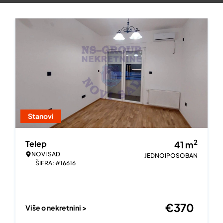
Stanovi
2
Telep
41
m
NOVI SAD
JEDNOIPOSOBAN
ŠIFRA: #16616
€
370
Više o nekretnini >