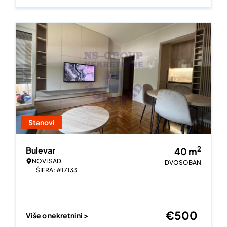
Stanovi
2
Bulevar
40
m
NOVI SAD
DVOSOBAN
ŠIFRA: #17133
€
500
Više o nekretnini >