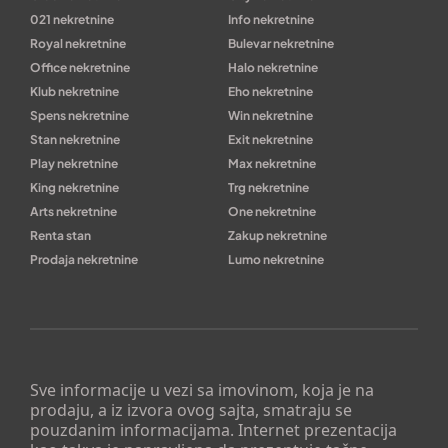
021 nekretnine
Info nekretnine
Royal nekretnine
Bulevar nekretnine
Office nekretnine
Halo nekretnine
Klub nekretnine
Eho nekretnine
Spens nekretnine
Win nekretnine
Stan nekretnine
Exit nekretnine
Play nekretnine
Max nekretnine
King nekretnine
Trg nekretnine
Arts nekretnine
One nekretnine
Renta stan
Zakup nekretnine
Prodaja nekretnine
Lumo nekretnine
Sve informacije u vezi sa imovinom, koja je na
prodaju, a iz izvora ovog sajta, smatraju se
pouzdanim informacijama. Internet prezentacija