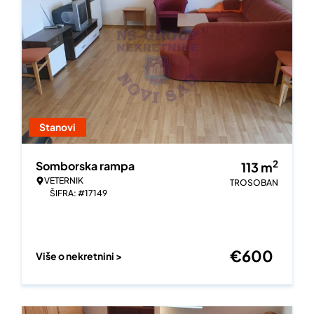
Stanovi
2
Somborska rampa
113
m
VETERNIK
TROSOBAN
ŠIFRA: #17149
€
600
Više o nekretnini >