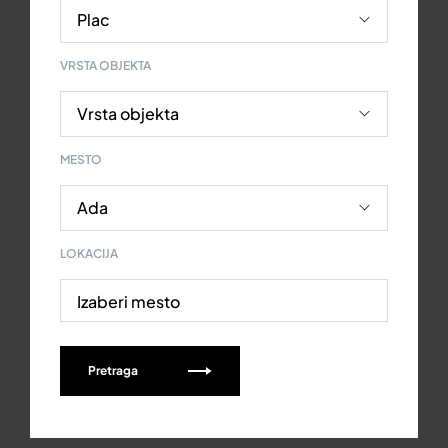
VRSTA OBJEKTA
MESTO
LOKACIJA
Izaberi mesto
Pretraga