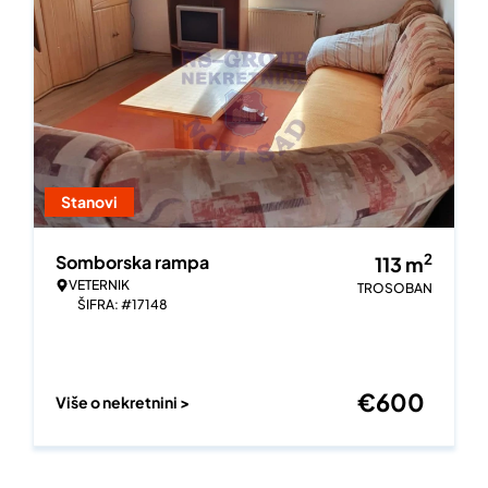
Stanovi
2
Somborska rampa
113
m
VETERNIK
TROSOBAN
ŠIFRA: #17148
€
600
Više o nekretnini >