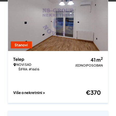
Stanovi
2
Telep
41
m
NOVI SAD
JEDNOIPOSOBAN
ŠIFRA: #16616
€
370
Više o nekretnini >