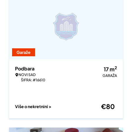
Garaže
2
Podbara
17
m
NOVI SAD
GARAŽA
ŠIFRA: #16610
€
80
Više o nekretnini >