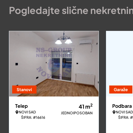
Pogledajte slične nekretni
Stanovi
Garaže
2
Telep
Podbara
41
m
NOVI SAD
NOVI SAD
JEDNOIPOSOBAN
ŠIFRA: #16616
ŠIFRA: 