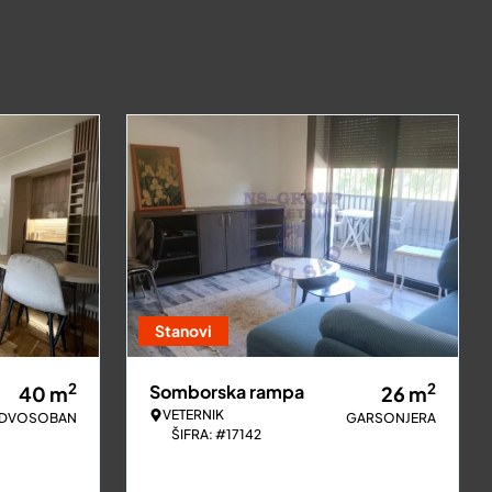
Stanovi
2
2
Somborska rampa
40
m
26
m
VETERNIK
DVOSOBAN
GARSONJERA
ŠIFRA: #17142