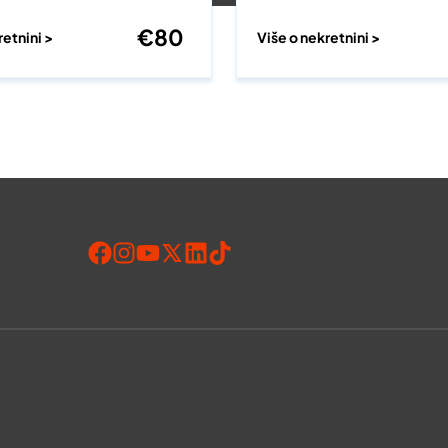
€
80
retnini >
Više o nekretnini >