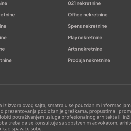
nine
021 nekretnine
retnine
Office nekretnine
ine
Spens nekretnine
ine
Play nekretnine
ine
Arts nekretnine
tnine
Prodaja nekretnine
 a iz izvora ovog sajta, smatraju se pouzdanim informacijama
v vid prezentovanja podložan je greškama, propustima i pro
obiti potraživanjem usluga profesionalnog arhitekte ili inž
soba treba da se konsultuje sa sopstvenim advokatom, arhi
o kao spavaće sobe.