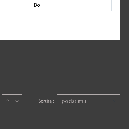
po datumu
Sortiraj
: