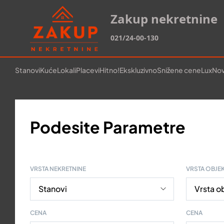
Zakup nekretnine
021/24-00-130
Stanovi
Kuće
Lokali
Placevi
Hitno!
Ekskluzivno
Snižene cene
Lux
Nov
Podesite Parametre
VRSTA NEKRETNINE
VRSTA OBJE
CENA
CENA