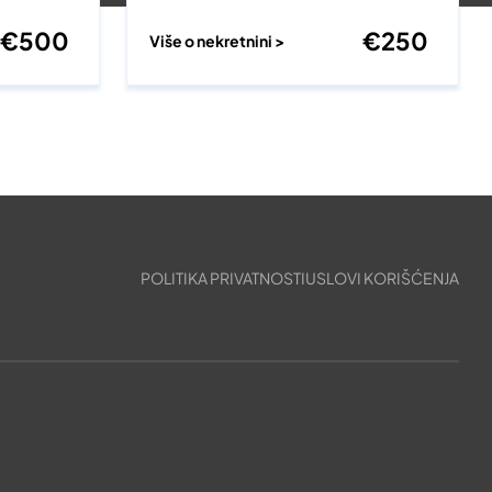
€
500
€
250
Više o nekretnini >
POLITIKA PRIVATNOSTI
USLOVI KORIŠĆENJA