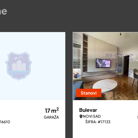
ne
Stanovi
2
Bulevar
17
m
NOVI SAD
GARAŽA
#16610
ŠIFRA: #17133