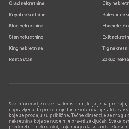
Grad nekretnine
City nekret
Royal nekretnine
Bulevar nek
Klub nekretnine
Eho nekretn
Stan nekretnine
Exit nekretn
King nekretnine
Trg nekretn
Renta stan
Zakup nekre
Sve informacije u vezi sa imovinom, koja je na prodaju,
napravljena da prezentuje tačne informacije, ali taka
koje se prodaju su približne. Tačne dimenzije se mogu d
nekretnina koje se nude nije pravni zaključak. Svaka o
predmetnoj nekretnini, koje mogu da se koriste legaln