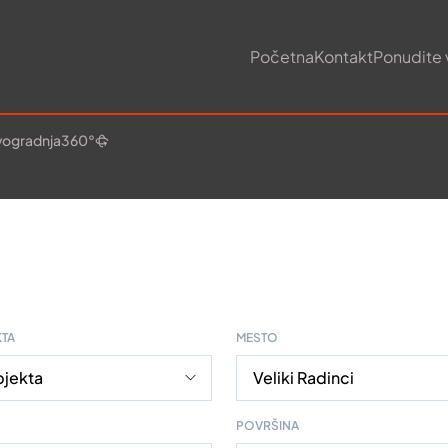
Početna
Kontakt
Ponudite 
ogradnja
360°
KTA
MESTO
POVRŠINA