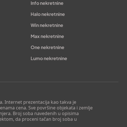
Info nekretnine
Halo nekretnine
Win nekretnine
Max nekretnine
One nekretnine
Lumo nekretnine
. Internet prezentacija kao takva je
menama cena. Sve površine objekata i zemlje
injera. Broj soba navedenih u opisima
tektom, da proceni tačan broj soba u