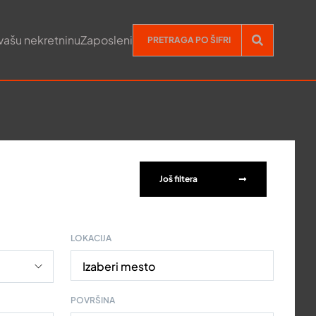
vašu nekretninu
Zaposleni
Još filtera
LOKACIJA
Izaberi mesto
POVRŠINA