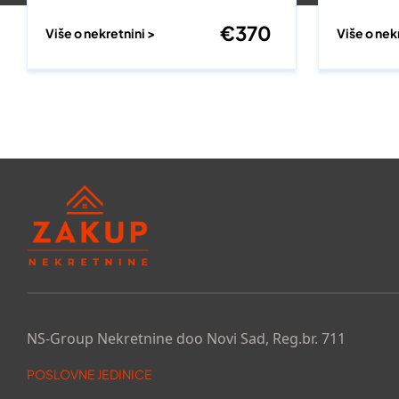
€
370
Više o nekretnini >
Više o nek
NS-Group Nekretnine doo Novi Sad, Reg.br. 711
POSLOVNE JEDINICE