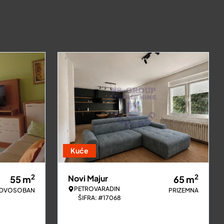
Kuće
2
2
Novi Majur
55
m
65
m
PETROVARADIN
DVOSOBAN
PRIZEMNA
ŠIFRA: #17068