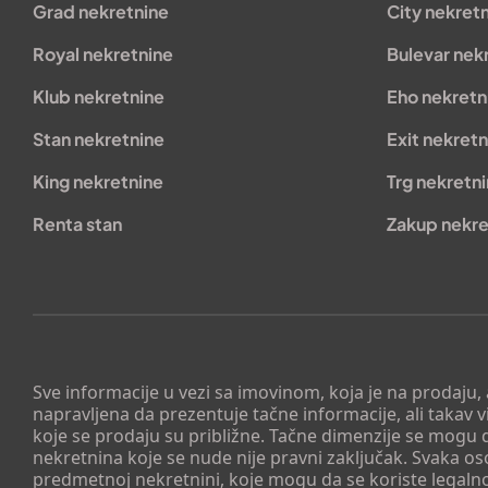
Grad nekretnine
City nekret
Royal nekretnine
Bulevar nek
Klub nekretnine
Eho nekretn
Stan nekretnine
Exit nekretn
King nekretnine
Trg nekretn
Renta stan
Zakup nekre
Sve informacije u vezi sa imovinom, koja je na prodaju,
napravljena da prezentuje tačne informacije, ali taka
koje se prodaju su približne. Tačne dimenzije se mogu d
nekretnina koje se nude nije pravni zaključak. Svaka o
predmetnoj nekretnini, koje mogu da se koriste legaln