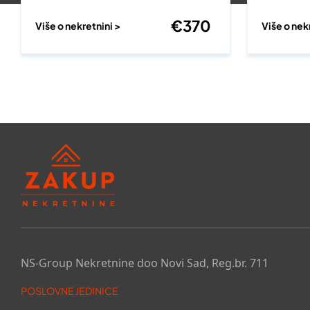
€
370
Više o nekretnini >
Više o nek
NS-Group Nekretnine doo Novi Sad, Reg.br. 711
POSLOVNE JEDINICE