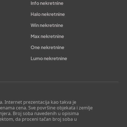
Info nekretnine
Halo nekretnine
Win nekretnine
Max nekretnine
One nekretnine
Lumo nekretnine
. Internet prezentacija kao takva je
menama cena. Sve površine objekata i zemlje
injera. Broj soba navedenih u opisima
tektom, da proceni tačan broj soba u