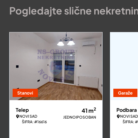
Pogledajte slične nekretni
Stanovi
Garaže
2
Telep
Podbara
41
m
NOVI SAD
NOVI SAD
JEDNOIPOSOBAN
ŠIFRA: #16616
ŠIFRA: 