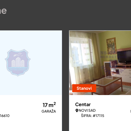
ne
Stanovi
2
Centar
17
m
NOVI SAD
GARAŽA
#16610
ŠIFRA: #17115