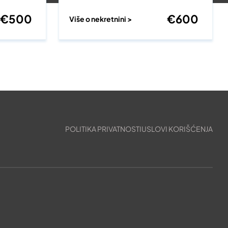
€
500
€
600
Više o nekretnini >
POLITIKA PRIVATNOSTI
USLOVI KORIŠĆENJA