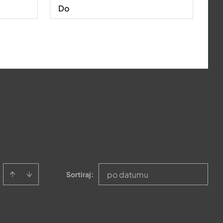
po datumu
Sortiraj
: