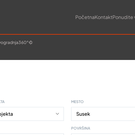
Početna
Kontakt
Ponudite 
ogradnja
360°
KTA
MESTO
POVRŠINA