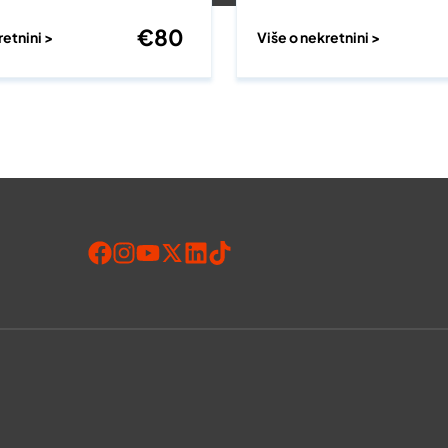
€
80
retnini >
Više o nekretnini >