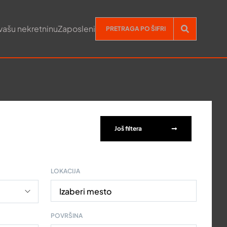
vašu nekretninu
Zaposleni
Još filtera
LOKACIJA
Izaberi mesto
POVRŠINA