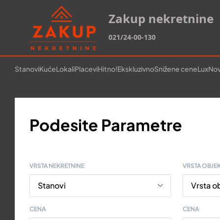
Zakup nekretnine
021/24-00-130
Stanovi
Kuće
Lokali
Placevi
Hitno!
Ekskluzivno
Snižene cene
Lux
Nov
Podesite Parametre
VRSTA NEKRETNINE
VRSTA OBJE
CENA
CENA