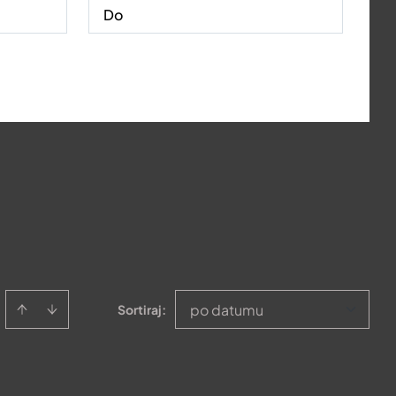
po datumu
Sortiraj
: