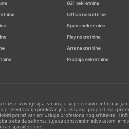
nine
021 nekretnine
retnine
Office nekretnine
ine
Spens nekretnine
ine
Play nekretnine
ine
Arts nekretnine
tnine
Prodaja nekretnine
 a iz izvora ovog sajta, smatraju se pouzdanim informacijama
v vid prezentovanja podložan je greškama, propustima i pro
obiti potraživanjem usluga profesionalnog arhitekte ili inž
soba treba da se konsultuje sa sopstvenim advokatom, arhi
o kao spavaće sobe.