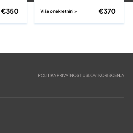
€
350
€
370
Više o nekretnini >
POLITIKA PRIVATNOSTI
USLOVI KORIŠĆENJA