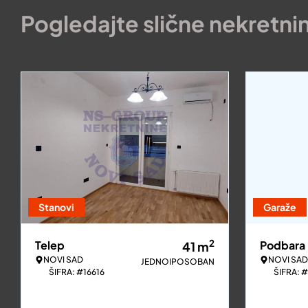
Pogledajte slične nekretni
Stanovi
Garaže
2
Telep
Podbara
41
m
NOVI SAD
NOVI SAD
JEDNOIPOSOBAN
ŠIFRA: #16616
ŠIFRA: 