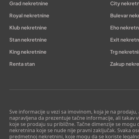
Grad nekretnine
City nekret
Royal nekretnine
Bulevar nek
Klub nekretnine
Eho nekretn
Stan nekretnine
Exit nekretn
King nekretnine
Trg nekretn
Renta stan
Zakup nekre
Sve informacije u vezi sa imovinom, koja je na prodaju,
napravljena da prezentuje tačne informacije, ali taka
koje se prodaju su približne. Tačne dimenzije se mogu d
nekretnina koje se nude nije pravni zaključak. Svaka o
predmetnoj nekretnini, koje mogu da se koriste legaln