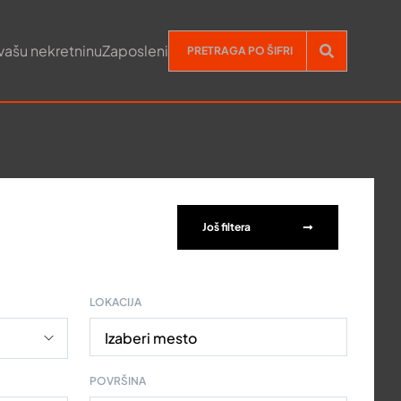
vašu nekretninu
Zaposleni
Još filtera
LOKACIJA
Izaberi mesto
POVRŠINA