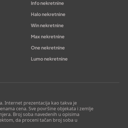
Info nekretnine
Halo nekretnine
Win nekretnine
Max nekretnine
One nekretnine
Lumo nekretnine
. Internet prezentacija kao takva je
menama cena. Sve površine objekata i zemlje
injera. Broj soba navedenih u opisima
tektom, da proceni tačan broj soba u