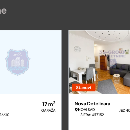
ne
Stanovi
2
Nova Detelinara
17
m
NOVI SAD
GARAŽA
JEDN
#16610
ŠIFRA: #17152