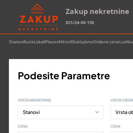
Zakup nekretnine
021/24-00-130
Stanovi
Kuće
Lokali
Placevi
Hitno!
Ekskluzivno
Snižene cene
Lux
Nov
Podesite Parametre
VRSTA NEKRETNINE
VRSTA OBJE
CENA
CENA