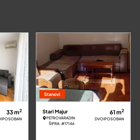
Stanovi
2
2
Stari Majur
33
m
61
m
PETROVARADIN
OIPOSOBAN
DVOIPOSOBAN
ŠIFRA: #17146