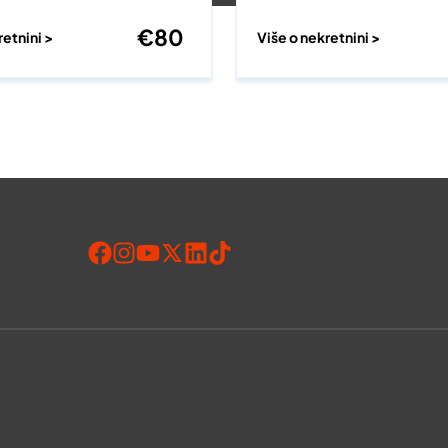
€
80
retnini >
Više o nekretnini >