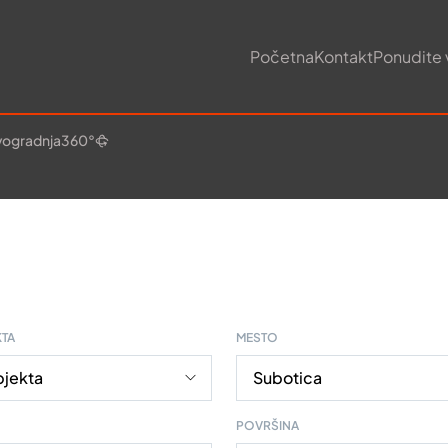
Početna
Kontakt
Ponudite 
ogradnja
360°
KTA
MESTO
POVRŠINA