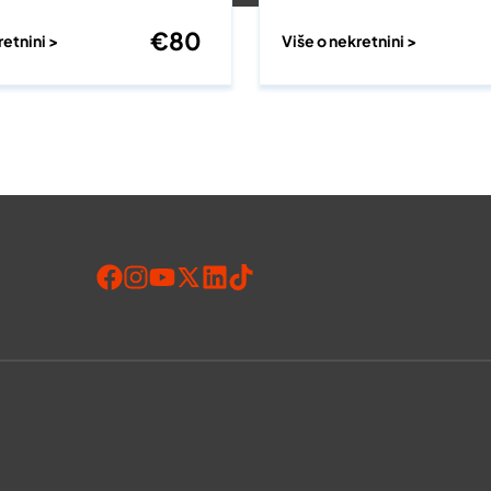
€
80
retnini >
Više o nekretnini >