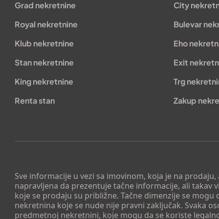
Grad nekretnine
City nekret
Royal nekretnine
Bulevar nek
Klub nekretnine
Eho nekretn
Stan nekretnine
Exit nekretn
King nekretnine
Trg nekretn
Renta stan
Zakup nekre
Sve informacije u vezi sa imovinom, koja je na prodaju,
napravljena da prezentuje tačne informacije, ali taka
koje se prodaju su približne. Tačne dimenzije se mogu d
nekretnina koje se nude nije pravni zaključak. Svaka o
predmetnoj nekretnini, koje mogu da se koriste legaln