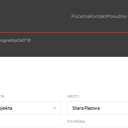
Početna
Kontakt
Ponudite 
ogradnja
360°
KTA
MESTO
POVRŠINA