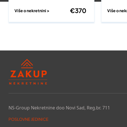
€
370
Više o nekretnini >
Više o nek
NS-Group Nekretnine doo Novi Sad, Reg.br. 711
POSLOVNE JEDINICE