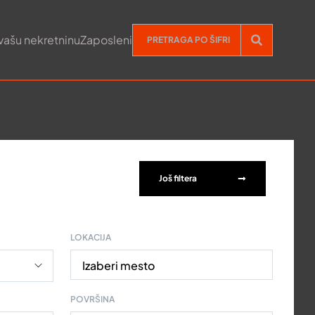
vašu nekretninu
Zaposleni
Još filtera
LOKACIJA
Izaberi mesto
POVRŠINA