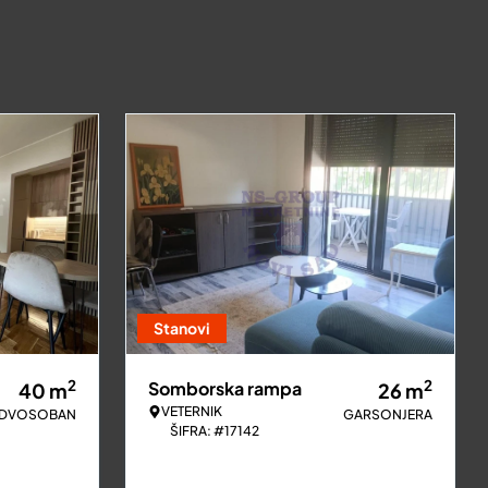
Stanovi
2
2
Somborska rampa
40
m
26
m
VETERNIK
DVOSOBAN
GARSONJERA
ŠIFRA: #17142