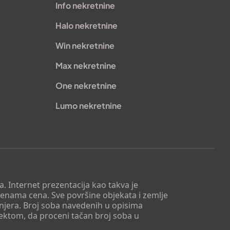
Info nekretnine
Halo nekretnine
Win nekretnine
Max nekretnine
One nekretnine
Lumo nekretnine
. Internet prezentacija kao takva je
menama cena. Sve površine objekata i zemlje
injera. Broj soba navedenih u opisima
tektom, da proceni tačan broj soba u