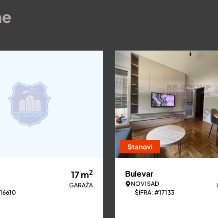
ne
Stanovi
2
Bulevar
17
m
NOVI SAD
GARAŽA
#16610
ŠIFRA: #17133