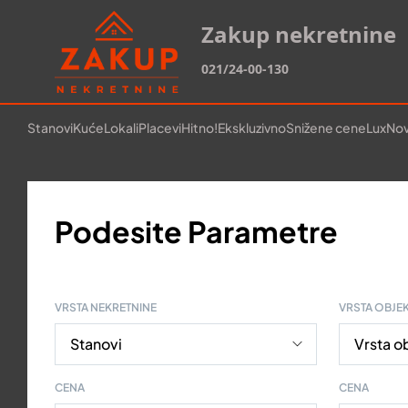
Zakup nekretnine
021/24-00-130
Stanovi
Kuće
Lokali
Placevi
Hitno!
Ekskluzivno
Snižene cene
Lux
Nov
Podesite Parametre
VRSTA NEKRETNINE
VRSTA OBJE
CENA
CENA