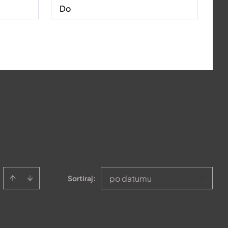
po datumu
Sortiraj
: