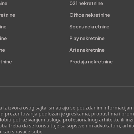
nine
021 nekretnine
retnine
Office nekretnine
ine
Spens nekretnine
ine
Play nekretnine
ine
Arts nekretnine
tnine
Prodaja nekretnine
 a iz izvora ovog sajta, smatraju se pouzdanim informacijama
v vid prezentovanja podložan je greškama, propustima i pro
obiti potraživanjem usluga profesionalnog arhitekte ili inž
soba treba da se konsultuje sa sopstvenim advokatom, arhi
o kao spavaće sobe.