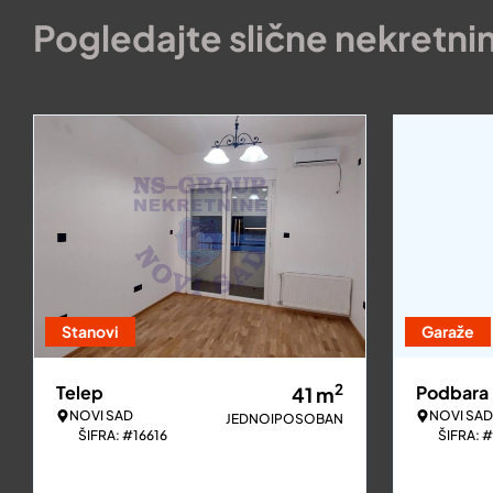
Pogledajte slične nekretni
Stanovi
Garaže
2
Telep
Podbara
41
m
NOVI SAD
NOVI SAD
JEDNOIPOSOBAN
ŠIFRA: #16616
ŠIFRA: 