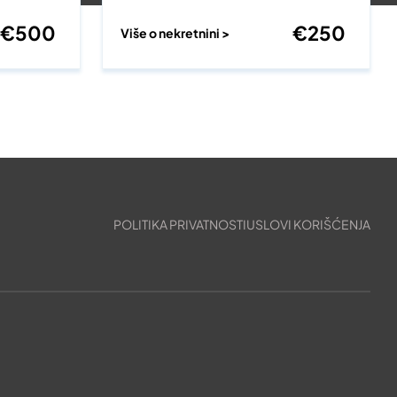
€
500
€
250
Više o nekretnini >
POLITIKA PRIVATNOSTI
USLOVI KORIŠĆENJA