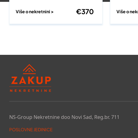
€
370
Više o nekretnini >
Više o nek
NS-Group Nekretnine doo Novi Sad, Reg.br. 711
POSLOVNE JEDINICE