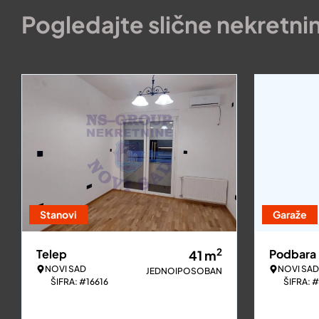
Pogledajte slične nekretni
Stanovi
Garaže
2
Telep
Podbara
41
m
NOVI SAD
NOVI SAD
JEDNOIPOSOBAN
ŠIFRA: #16616
ŠIFRA: 