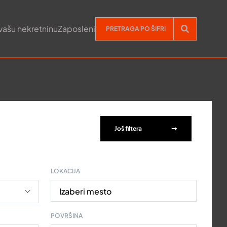
vašu nekretninu
Zaposleni
Još filtera
LOKACIJA
Izaberi mesto
POVRŠINA