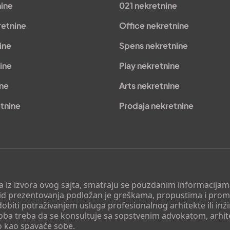
nine
021 nekretnine
retnine
Office nekretnine
ine
Spens nekretnine
ine
Play nekretnine
ine
Arts nekretnine
tnine
Prodaja nekretnine
 a iz izvora ovog sajta, smatraju se pouzdanim informacijama
v vid prezentovanja podložan je greškama, propustima i pro
obiti potraživanjem usluga profesionalnog arhitekte ili inž
soba treba da se konsultuje sa sopstvenim advokatom, arhi
o kao spavaće sobe.