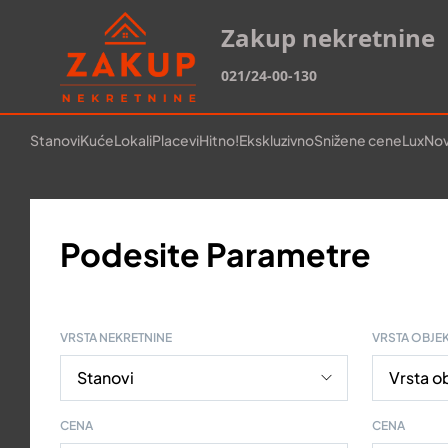
Zakup nekretnine
021/24-00-130
Stanovi
Kuće
Lokali
Placevi
Hitno!
Ekskluzivno
Snižene cene
Lux
Nov
Podesite Parametre
VRSTA NEKRETNINE
VRSTA OBJE
CENA
CENA