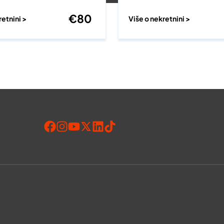
€
80
retnini >
Više o nekretnini >