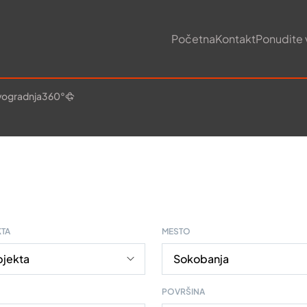
Početna
Kontakt
Ponudite 
ogradnja
360°
KTA
MESTO
POVRŠINA