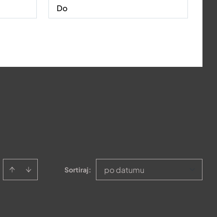
po datumu
Sortiraj
: