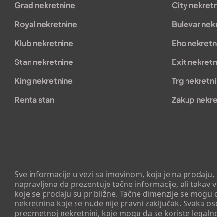
Grad nekretnine
City nekret
Royal nekretnine
Bulevar nek
Klub nekretnine
Eho nekretn
Stan nekretnine
Exit nekretn
King nekretnine
Trg nekretn
Renta stan
Zakup nekre
Sve informacije u vezi sa imovinom, koja je na prodaju,
napravljena da prezentuje tačne informacije, ali taka
koje se prodaju su približne. Tačne dimenzije se mogu d
nekretnina koje se nude nije pravni zaključak. Svaka o
predmetnoj nekretnini, koje mogu da se koriste legaln