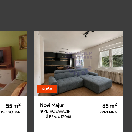
Kuće
2
2
Novi Majur
55
m
65
m
PETROVARADIN
DVOSOBAN
PRIZEMNA
ŠIFRA: #17068