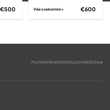
€
500
€
600
Više o nekretnini >
POLITIKA PRIVATNOSTI
USLOVI KORIŠĆENJA