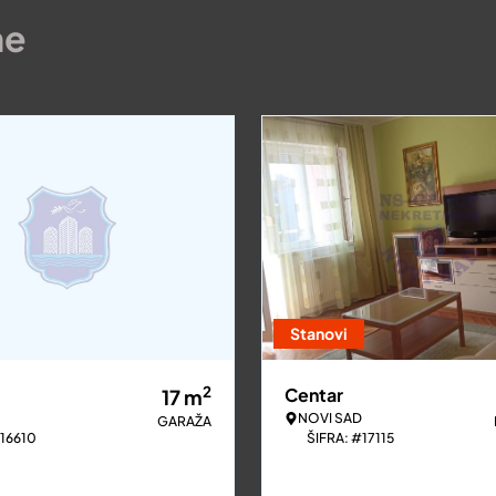
ne
Stanovi
2
Centar
17
m
NOVI SAD
GARAŽA
#16610
ŠIFRA: #17115