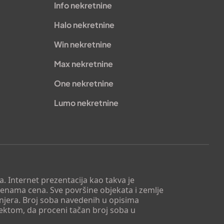
Info nekretnine
Halo nekretnine
Win nekretnine
Max nekretnine
One nekretnine
Lumo nekretnine
. Internet prezentacija kao takva je
menama cena. Sve površine objekata i zemlje
injera. Broj soba navedenih u opisima
tektom, da proceni tačan broj soba u