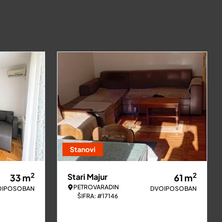
Stanovi
2
2
Stari Majur
33
m
61
m
PETROVARADIN
OIPOSOBAN
DVOIPOSOBAN
ŠIFRA: #17146