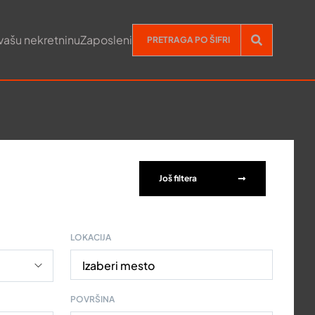
vašu nekretninu
Zaposleni
Još filtera
LOKACIJA
Izaberi mesto
POVRŠINA