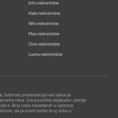
Info nekretnine
Halo nekretnine
Win nekretnine
Max nekretnine
One nekretnine
Lumo nekretnine
. Internet prezentacija kao takva je
menama cena. Sve površine objekata i zemlje
injera. Broj soba navedenih u opisima
tektom, da proceni tačan broj soba u