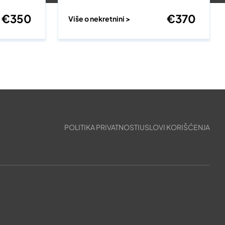
€
350
€
370
Više o nekretnini >
POLITIKA PRIVATNOSTI
USLOVI KORIŠĆENJA