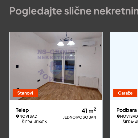
Pogledajte slične nekretni
Stanovi
Garaže
2
Telep
Podbara
41
m
NOVI SAD
NOVI SAD
JEDNOIPOSOBAN
ŠIFRA: #16616
ŠIFRA: 