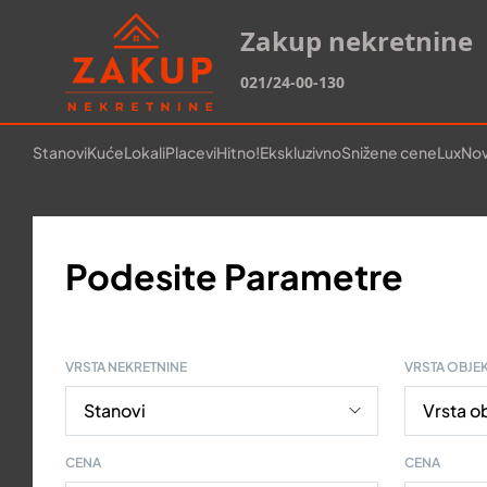
Zakup nekretnine
021/24-00-130
Stanovi
Kuće
Lokali
Placevi
Hitno!
Ekskluzivno
Snižene cene
Lux
Nov
Podesite Parametre
VRSTA NEKRETNINE
VRSTA OBJE
CENA
CENA