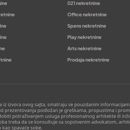
nine
021 nekretnine
retnine
Office nekretnine
ine
Spens nekretnine
ine
Play nekretnine
ine
Arts nekretnine
tnine
Prodaja nekretnine
 a iz izvora ovog sajta, smatraju se pouzdanim informacijama
v vid prezentovanja podložan je greškama, propustima i pro
obiti potraživanjem usluga profesionalnog arhitekte ili inž
soba treba da se konsultuje sa sopstvenim advokatom, arhi
o kao spavaće sobe.