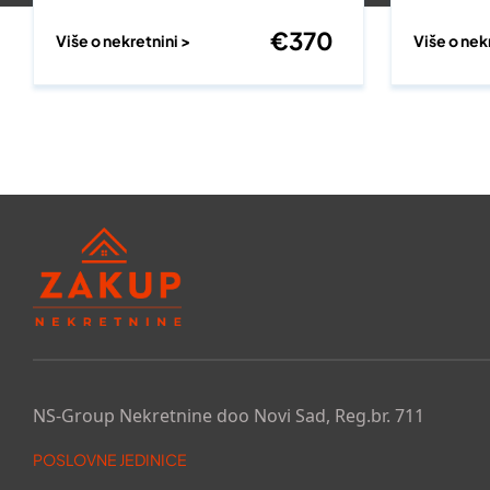
€
370
Više o nekretnini >
Više o nek
NS-Group Nekretnine doo Novi Sad, Reg.br. 711
POSLOVNE JEDINICE