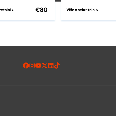
€
80
retnini >
Više o nekretnini >