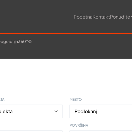
Početna
Kontakt
Ponudite 
ogradnja
360°
KTA
MESTO
POVRŠINA