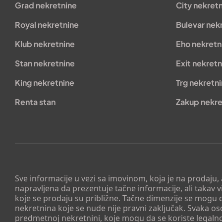
Grad nekretnine
City nekret
Royal nekretnine
Bulevar nek
Klub nekretnine
Eho nekretn
Stan nekretnine
Exit nekretn
King nekretnine
Trg nekretn
Renta stan
Zakup nekre
Sve informacije u vezi sa imovinom, koja je na prodaju,
napravljena da prezentuje tačne informacije, ali taka
koje se prodaju su približne. Tačne dimenzije se mogu d
nekretnina koje se nude nije pravni zaključak. Svaka o
predmetnoj nekretnini, koje mogu da se koriste legaln