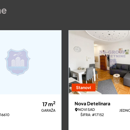
ne
Stanovi
2
Nova Detelinara
17
m
NOVI SAD
GARAŽA
JEDN
#16610
ŠIFRA: #17152