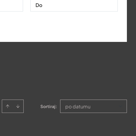
po datumu
Sortiraj
: