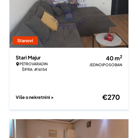
Stanovi
2
Stari Majur
40
m
PETROVARADIN
JEDNOIPOSOBAN
ŠIFRA: #16154
€
270
Više o nekretnini >