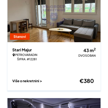
Stanovi
2
Stari Majur
43
m
PETROVARADIN
DVOSOBAN
ŠIFRA: #12281
€
380
Više o nekretnini >