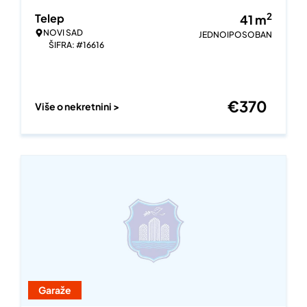
2
Telep
41
m
NOVI SAD
JEDNOIPOSOBAN
ŠIFRA: #16616
€
370
Više o nekretnini >
Garaže