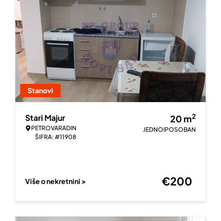
Stanovi
2
Stari Majur
20
m
PETROVARADIN
JEDNOIPOSOBAN
ŠIFRA: #11908
€
200
Više o nekretnini >