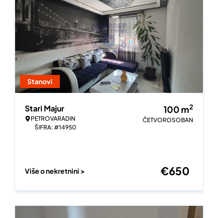
Stanovi
2
Stari Majur
100
m
PETROVARADIN
ČETVOROSOBAN
ŠIFRA: #14950
€
650
Više o nekretnini >