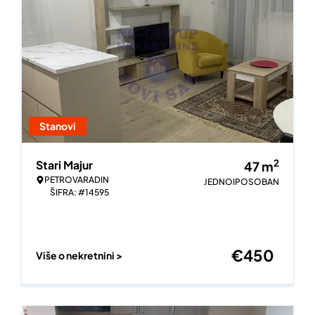
Stanovi
2
Stari Majur
47
m
PETROVARADIN
JEDNOIPOSOBAN
ŠIFRA: #14595
€
450
Više o nekretnini >