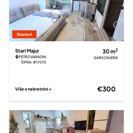
Stanovi
2
Stari Majur
30
m
PETROVARADIN
GARSONJERA
ŠIFRA: #17010
€
300
Više o nekretnini >