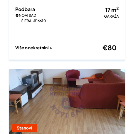
2
Podbara
17
m
NOVI SAD
GARAŽA
ŠIFRA: #16610
€
80
Više o nekretnini >
Stanovi