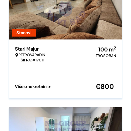
Stanovi
2
Stari Majur
100
m
PETROVARADIN
TROSOBAN
ŠIFRA: #17011
€
800
Više o nekretnini >