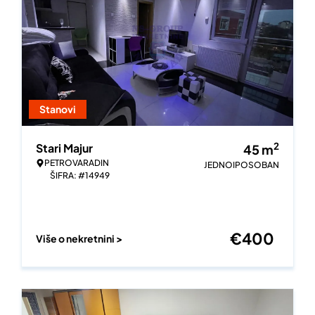
Stanovi
2
Stari Majur
45
m
PETROVARADIN
JEDNOIPOSOBAN
ŠIFRA: #14949
€
400
Više o nekretnini >