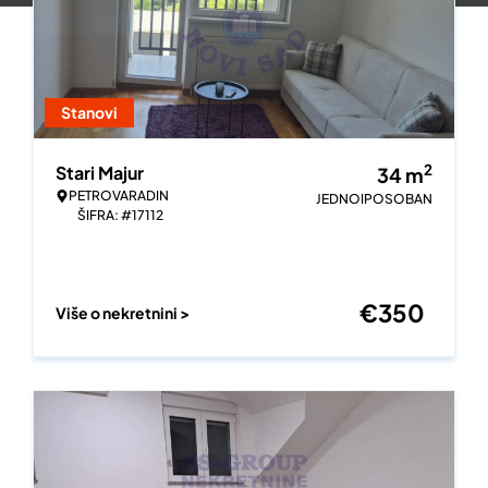
Stanovi
2
Stari Majur
34
m
PETROVARADIN
JEDNOIPOSOBAN
ŠIFRA: #17112
€
350
Više o nekretnini >