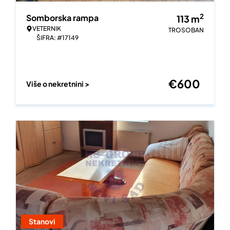
2
Somborska rampa
113
m
VETERNIK
TROSOBAN
ŠIFRA: #17149
€
600
Više o nekretnini >
Stanovi