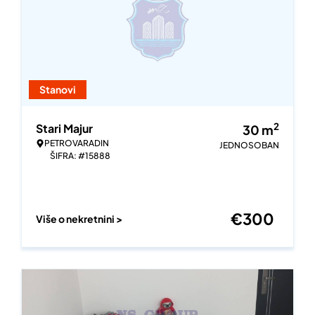
Stanovi
2
Stari Majur
30
m
PETROVARADIN
JEDNOSOBAN
ŠIFRA: #15888
€
300
Više o nekretnini >