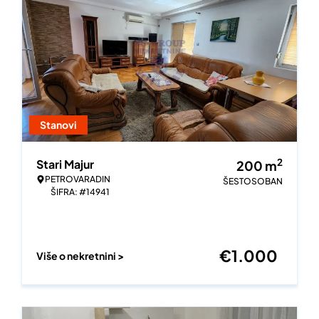
Stanovi
2
Stari Majur
200
m
PETROVARADIN
ŠESTOSOBAN
ŠIFRA: #14941
€
1.000
Više o nekretnini >