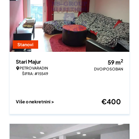
Stanovi
2
Stari Majur
59
m
PETROVARADIN
DVOIPOSOBAN
ŠIFRA: #15549
€
400
Više o nekretnini >