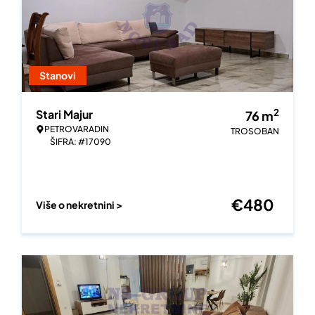
Stanovi
2
Stari Majur
76
m
PETROVARADIN
TROSOBAN
ŠIFRA: #17090
€
480
Više o nekretnini >