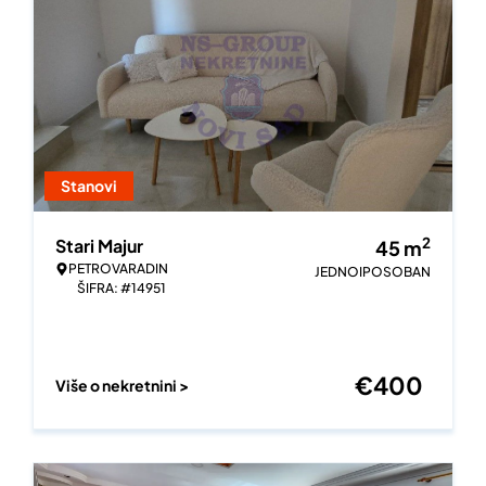
Stanovi
2
Stari Majur
45
m
PETROVARADIN
JEDNOIPOSOBAN
ŠIFRA: #14951
€
400
Više o nekretnini >