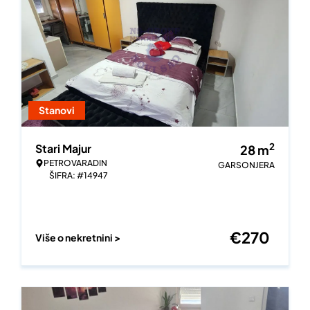
Stanovi
2
Stari Majur
28
m
PETROVARADIN
GARSONJERA
ŠIFRA: #14947
€
270
Više o nekretnini >