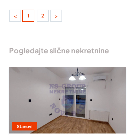
<
>
1
2
Pogledajte slične nekretnine
Stanovi