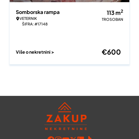
2
Somborska rampa
113
m
VETERNIK
TROSOBAN
ŠIFRA: #17148
€
600
Više o nekretnini >