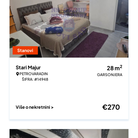
Stanovi
2
Stari Majur
28
m
PETROVARADIN
GARSONJERA
ŠIFRA: #14948
€
270
Više o nekretnini >