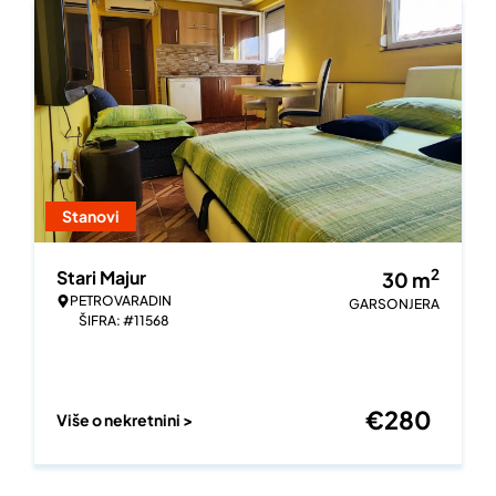
Stanovi
2
Stari Majur
30
m
PETROVARADIN
GARSONJERA
ŠIFRA: #11568
€
280
Više o nekretnini >