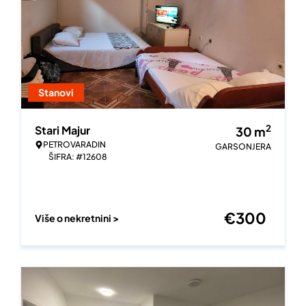
Stanovi
2
Stari Majur
30
m
PETROVARADIN
GARSONJERA
ŠIFRA: #12608
€
300
Više o nekretnini >