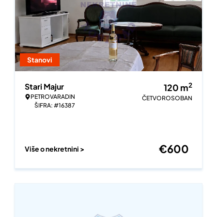
Stanovi
2
Stari Majur
120
m
PETROVARADIN
ČETVOROSOBAN
ŠIFRA: #16387
€
600
Više o nekretnini >