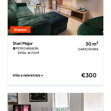
Stanovi
2
Stari Majur
30
m
PETROVARADIN
GARSONJERA
ŠIFRA: #17009
€
300
Više o nekretnini >