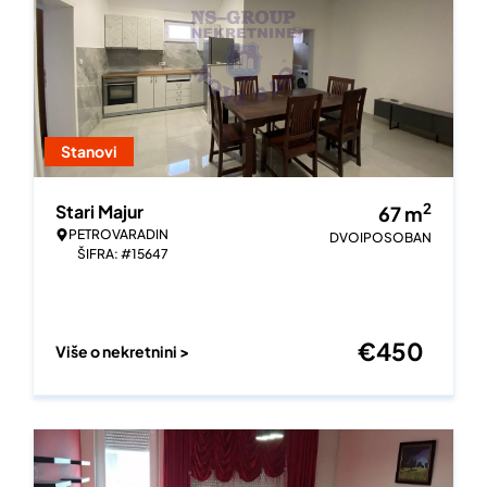
Stanovi
2
Stari Majur
67
m
PETROVARADIN
DVOIPOSOBAN
ŠIFRA: #15647
€
450
Više o nekretnini >