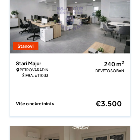
Stanovi
2
Stari Majur
240
m
PETROVARADIN
DEVETOSOBAN
ŠIFRA: #11033
€
3.500
Više o nekretnini >