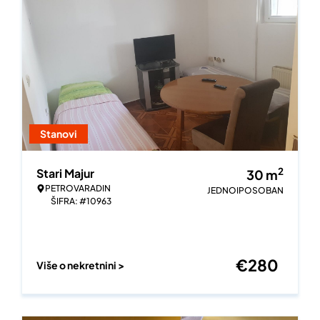
Stanovi
2
Stari Majur
30
m
PETROVARADIN
JEDNOIPOSOBAN
ŠIFRA: #10963
€
280
Više o nekretnini >