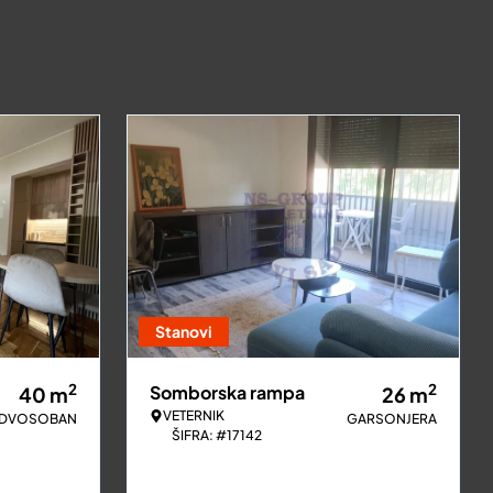
Stanovi
2
2
Somborska rampa
40
m
26
m
VETERNIK
DVOSOBAN
GARSONJERA
ŠIFRA: #17142