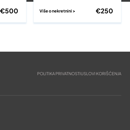
€
500
€
250
Više o nekretnini >
POLITIKA PRIVATNOSTI
USLOVI KORIŠĆENJA