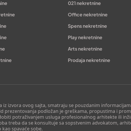
nine
021 nekretnine
retnine
Office nekretnine
ine
Spens nekretnine
ine
Play nekretnine
ine
Arts nekretnine
tnine
Prodaja nekretnine
 a iz izvora ovog sajta, smatraju se pouzdanim informacijama
v vid prezentovanja podložan je greškama, propustima i pro
obiti potraživanjem usluga profesionalnog arhitekte ili inž
soba treba da se konsultuje sa sopstvenim advokatom, arhi
o kao spavaće sobe.