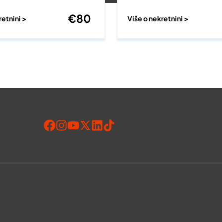
€
80
retnini >
Više o nekretnini >