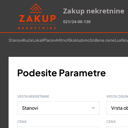
Zakup nekretnine
021/24-00-130
Stanovi
Kuće
Lokali
Placevi
Hitno!
Ekskluzivno
Snižene cene
Lux
Nov
Podesite Parametre
VRSTA NEKRETNINE
VRSTA OBJE
CENA
CENA