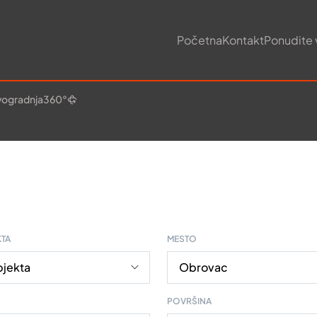
Početna
Kontakt
Ponudite 
ogradnja
360°
KTA
MESTO
POVRŠINA