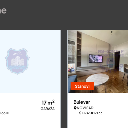
ne
Stanovi
2
Bulevar
17
m
NOVI SAD
GARAŽA
#16610
ŠIFRA: #17133