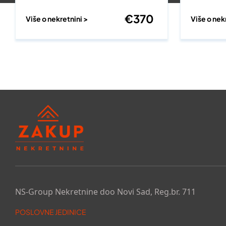
€
370
Više o nekretnini >
Više o nek
NS-Group Nekretnine doo Novi Sad, Reg.br. 711
POSLOVNE JEDINICE