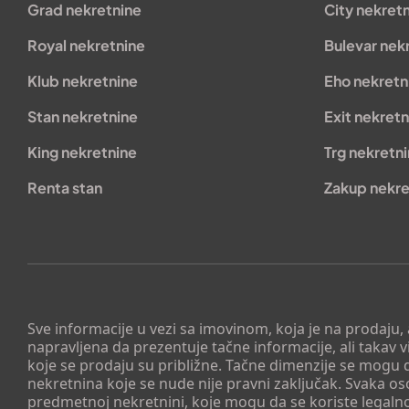
Grad nekretnine
City nekret
Royal nekretnine
Bulevar nek
Klub nekretnine
Eho nekretn
Stan nekretnine
Exit nekretn
King nekretnine
Trg nekretn
Renta stan
Zakup nekre
Sve informacije u vezi sa imovinom, koja je na prodaju,
napravljena da prezentuje tačne informacije, ali taka
koje se prodaju su približne. Tačne dimenzije se mogu d
nekretnina koje se nude nije pravni zaključak. Svaka o
predmetnoj nekretnini, koje mogu da se koriste legaln