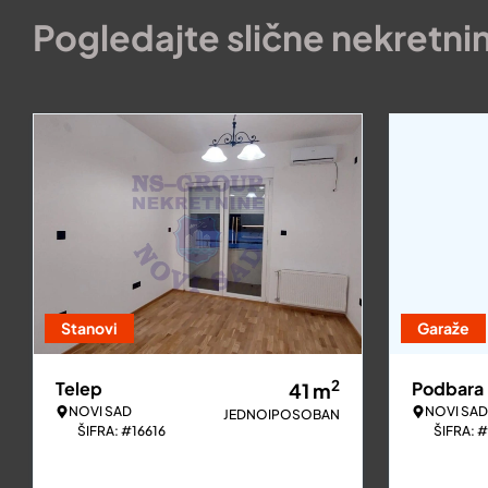
Pogledajte slične nekretni
Stanovi
Garaže
2
Telep
Podbara
41
m
NOVI SAD
NOVI SAD
JEDNOIPOSOBAN
ŠIFRA: #16616
ŠIFRA: 