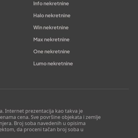
Info nekretnine
Halo nekretnine
Win nekretnine
Max nekretnine
One nekretnine
Lumo nekretnine
. Internet prezentacija kao takva je
menama cena. Sve površine objekata i zemlje
injera. Broj soba navedenih u opisima
tektom, da proceni tačan broj soba u