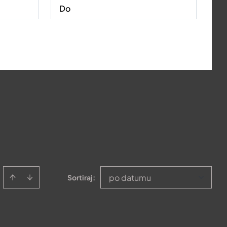
po datumu
Sortiraj
: