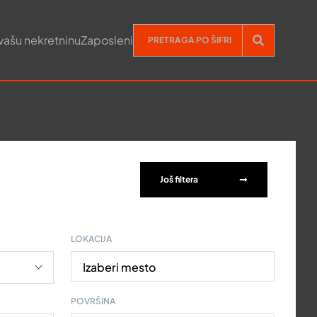
vašu nekretninu
Zaposleni
Još filtera
LOKACIJA
Izaberi mesto
POVRŠINA