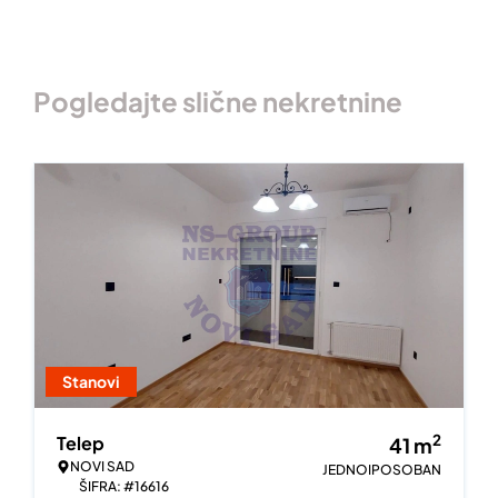
Pogledajte slične nekretnine
Stanovi
2
Telep
41
m
NOVI SAD
JEDNOIPOSOBAN
ŠIFRA: #16616