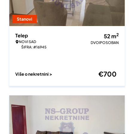
Stanovi
2
Telep
52
m
NOVI SAD
DVOIPOSOBAN
ŠIFRA: #16945
€
700
Više o nekretnini >