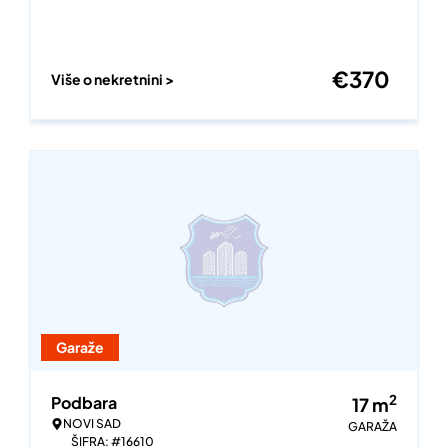
€
370
Više o nekretnini >
Garaže
2
Podbara
17
m
NOVI SAD
GARAŽA
ŠIFRA: #16610