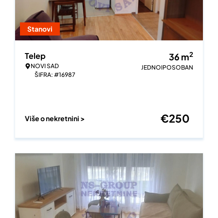
Stanovi
2
Telep
36
m
NOVI SAD
JEDNOIPOSOBAN
ŠIFRA: #16987
€
250
Više o nekretnini >