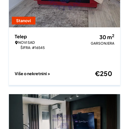
Stanovi
2
Telep
30
m
NOVI SAD
GARSONJERA
ŠIFRA: #16545
€
250
Više o nekretnini >