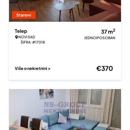
Stanovi
2
Telep
37
m
NOVI SAD
JEDNOIPOSOBAN
ŠIFRA: #17018
€
370
Više o nekretnini >