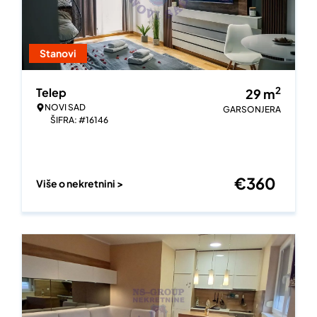
Stanovi
2
Telep
29
m
NOVI SAD
GARSONJERA
ŠIFRA: #16146
€
360
Više o nekretnini >