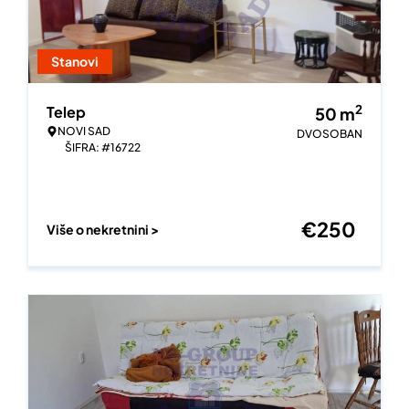
Stanovi
2
Telep
50
m
NOVI SAD
DVOSOBAN
ŠIFRA: #16722
€
250
Više o nekretnini >