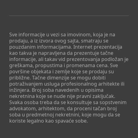
Sve informacije u vezi sa imovinom, koja je na
prodaju, a iz izvora ovog sajta, smatraju se
pouzdanim informacijama. Internet prezentacija
kao takva je napravljena da prezentuje tačne
informacije, ali takav vid prezentovanja podložan je
greškama, propustima i promenama cena. Sve
površine objekata i zemlje koje se prodaju su
približne. Tačne dimenzije se mogu dobiti
potraživanjem usluga profesionalnog arhitekte ili
inžinjera. Broj soba navedenih u opisima
nekretnina koje se nude nije pravni zaključak.
Svaka osoba treba da se konsultuje sa sopstvenim
advokatom, arhitektom, da proceni tačan broj
soba u predmetnoj nekretnini, koje mogu da se
koriste legalno kao spavaće sobe.