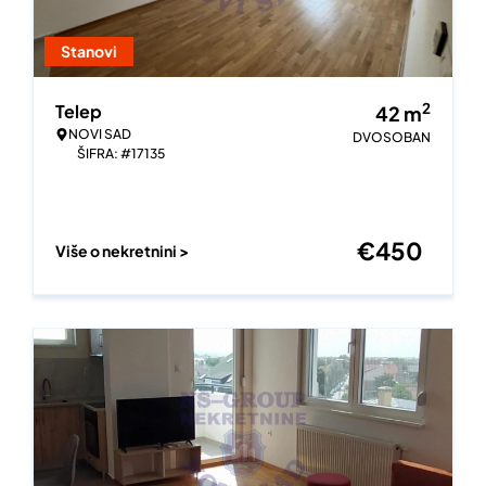
Stanovi
2
Telep
42
m
NOVI SAD
DVOSOBAN
ŠIFRA: #17135
€
450
Više o nekretnini >