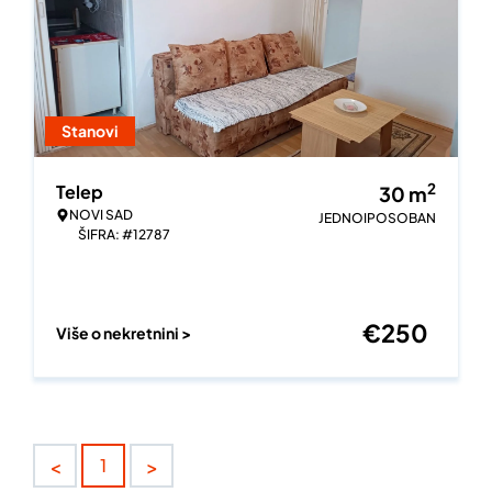
Stanovi
2
Telep
30
m
NOVI SAD
JEDNOIPOSOBAN
ŠIFRA: #12787
€
250
Više o nekretnini >
<
>
1