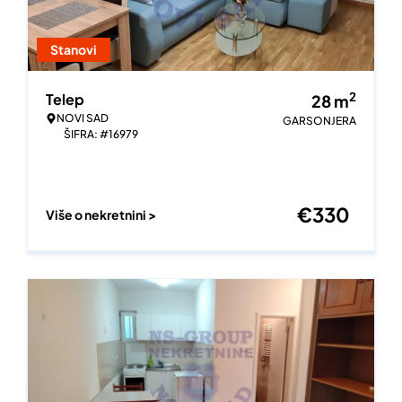
Stanovi
2
Telep
28
m
NOVI SAD
GARSONJERA
ŠIFRA: #16979
€
330
Više o nekretnini >