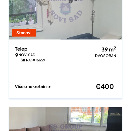
Stanovi
2
Telep
39
m
NOVI SAD
DVOSOBAN
ŠIFRA: #16659
€
400
Više o nekretnini >