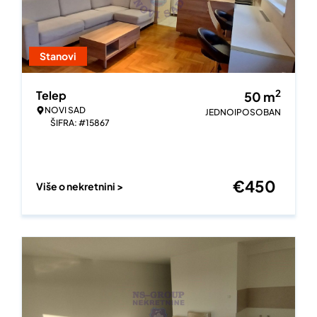
Stanovi
2
Telep
50
m
NOVI SAD
JEDNOIPOSOBAN
ŠIFRA: #15867
€
450
Više o nekretnini >