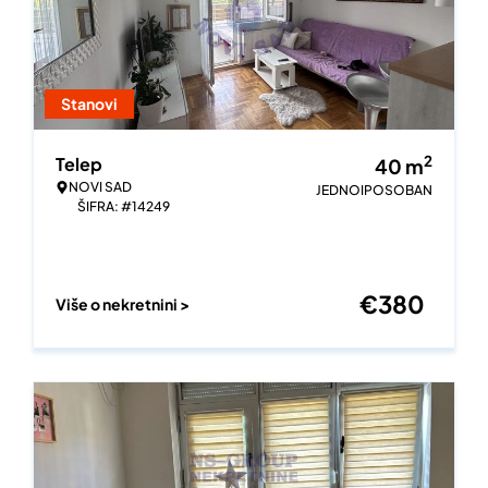
Stanovi
2
Telep
40
m
NOVI SAD
JEDNOIPOSOBAN
ŠIFRA: #14249
€
380
Više o nekretnini >