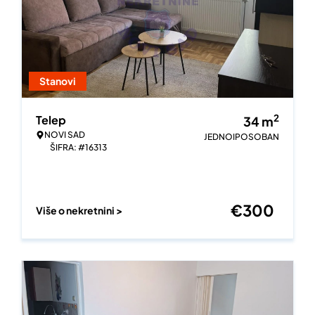
Stanovi
2
Telep
34
m
NOVI SAD
JEDNOIPOSOBAN
ŠIFRA: #16313
€
300
Više o nekretnini >