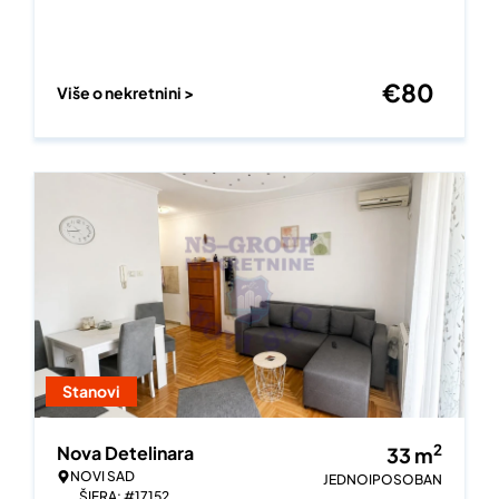
€
80
Više o nekretnini >
Stanovi
2
Nova Detelinara
33
m
NOVI SAD
JEDNOIPOSOBAN
ŠIFRA: #17152