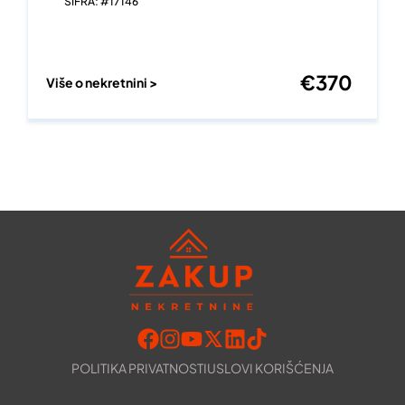
ŠIFRA: #17146
€
370
Više o nekretnini >
POLITIKA PRIVATNOSTI
USLOVI KORIŠĆENJA