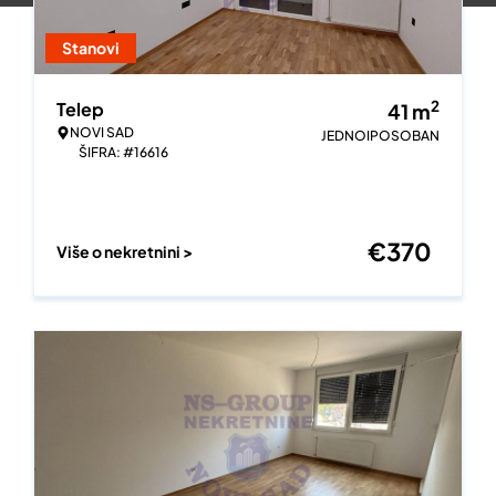
Stanovi
2
Telep
41
m
NOVI SAD
JEDNOIPOSOBAN
ŠIFRA: #16616
€
370
Više o nekretnini >