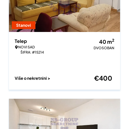
Stanovi
2
Telep
40
m
NOVI SAD
DVOSOBAN
ŠIFRA: #15214
€
400
Više o nekretnini >