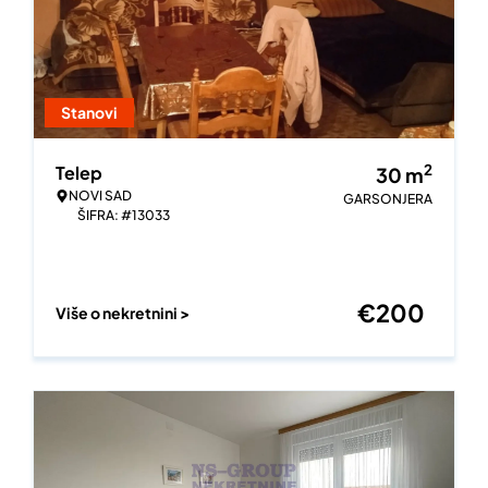
Stanovi
2
Telep
30
m
NOVI SAD
GARSONJERA
ŠIFRA: #13033
€
200
Više o nekretnini >