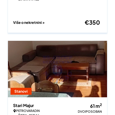
€
350
Više o nekretnini >
Stanovi
2
Stari Majur
61
m
PETROVARADIN
DVOIPOSOBAN