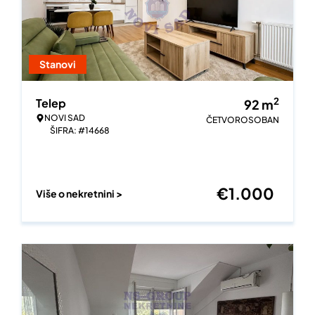
Stanovi
2
Telep
92
m
NOVI SAD
ČETVOROSOBAN
ŠIFRA: #14668
€
1.000
Više o nekretnini >