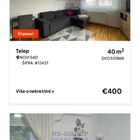
Stanovi
2
Telep
40
m
NOVI SAD
DVOSOBAN
ŠIFRA: #12437
€
400
Više o nekretnini >