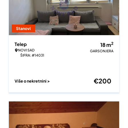
Stanovi
2
Telep
18
m
NOVI SAD
GARSONJERA
ŠIFRA: #14031
€
200
Više o nekretnini >