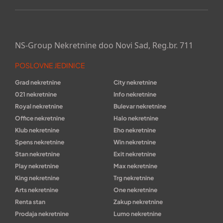
NS-Group Nekretnine doo Novi Sad, Reg.br. 711
POSLOVNE JEDINICE
Grad nekretnine
City nekretnine
021 nekretnine
Info nekretnine
Royal nekretnine
Bulevar nekretnine
Office nekretnine
Halo nekretnine
Klub nekretnine
Eho nekretnine
Spens nekretnine
Win nekretnine
Stan nekretnine
Exit nekretnine
Play nekretnine
Max nekretnine
King nekretnine
Trg nekretnine
Arts nekretnine
One nekretnine
Renta stan
Zakup nekretnine
Prodaja nekretnine
Lumo nekretnine