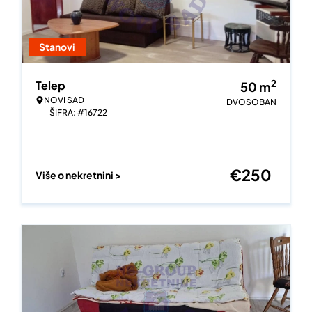
Stanovi
2
Telep
50
m
NOVI SAD
DVOSOBAN
ŠIFRA: #16722
€
250
Više o nekretnini >