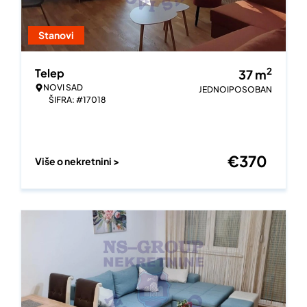
Stanovi
2
Telep
37
m
NOVI SAD
JEDNOIPOSOBAN
ŠIFRA: #17018
€
370
Više o nekretnini >