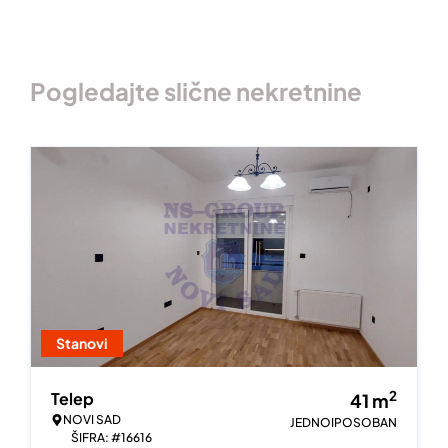
Pogledajte slične nekretnine
Stanovi
2
Telep
41
m
NOVI SAD
JEDNOIPOSOBAN
ŠIFRA: #16616