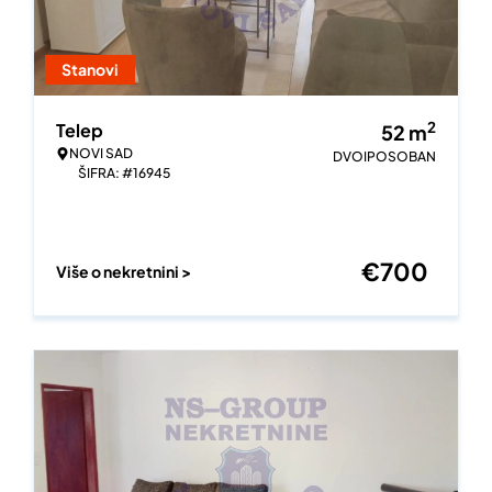
Stanovi
2
Telep
52
m
NOVI SAD
DVOIPOSOBAN
ŠIFRA: #16945
€
700
Više o nekretnini >