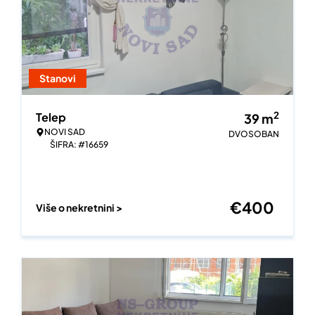
Stanovi
2
Telep
39
m
NOVI SAD
DVOSOBAN
ŠIFRA: #16659
€
400
Više o nekretnini >