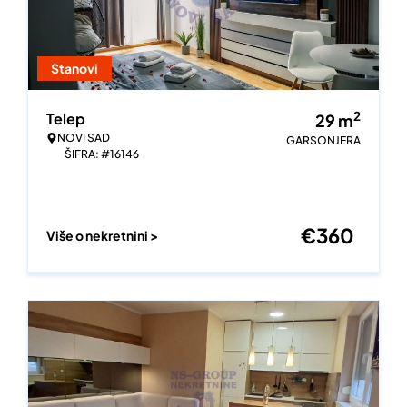
Stanovi
2
Telep
29
m
NOVI SAD
GARSONJERA
ŠIFRA: #16146
€
360
Više o nekretnini >