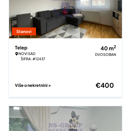
Stanovi
2
Telep
40
m
NOVI SAD
DVOSOBAN
ŠIFRA: #12437
€
400
Više o nekretnini >