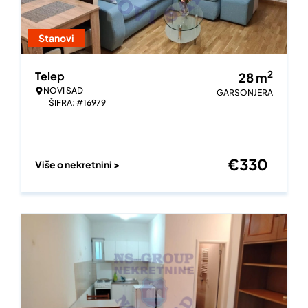
Stanovi
2
Telep
28
m
NOVI SAD
GARSONJERA
ŠIFRA: #16979
€
330
Više o nekretnini >