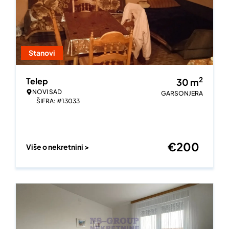
Stanovi
2
Telep
30
m
NOVI SAD
GARSONJERA
ŠIFRA: #13033
€
200
Više o nekretnini >