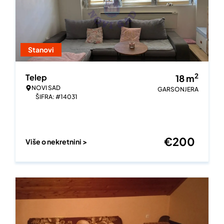
Stanovi
2
Telep
18
m
NOVI SAD
GARSONJERA
ŠIFRA: #14031
€
200
Više o nekretnini >