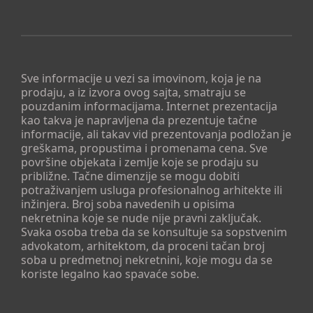
Sve informacije u vezi sa imovinom, koja je na
prodaju, a iz izvora ovog sajta, smatraju se
pouzdanim informacijama. Internet prezentacija
kao takva je napravljena da prezentuje tačne
informacije, ali takav vid prezentovanja podložan je
greškama, propustima i promenama cena. Sve
površine objekata i zemlje koje se prodaju su
približne. Tačne dimenzije se mogu dobiti
potraživanjem usluga profesionalnog arhitekte ili
inžinjera. Broj soba navedenih u opisima
nekretnina koje se nude nije pravni zaključak.
Svaka osoba treba da se konsultuje sa sopstvenim
advokatom, arhitektom, da proceni tačan broj
soba u predmetnoj nekretnini, koje mogu da se
koriste legalno kao spavaće sobe.