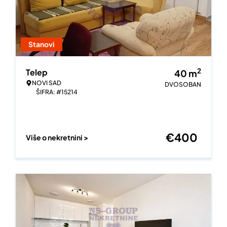
Stanovi
2
Telep
40
m
NOVI SAD
DVOSOBAN
ŠIFRA: #15214
€
400
Više o nekretnini >