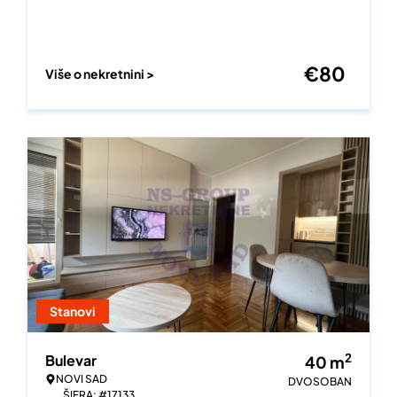
€
80
Više o nekretnini >
Stanovi
2
Bulevar
40
m
NOVI SAD
DVOSOBAN
ŠIFRA: #17133