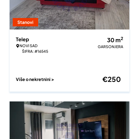
Stanovi
2
Telep
30
m
NOVI SAD
GARSONJERA
ŠIFRA: #16545
€
250
Više o nekretnini >