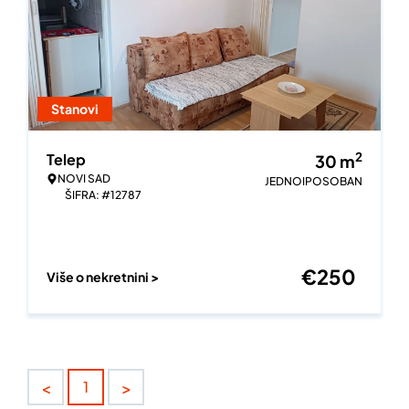
Stanovi
2
Telep
30
m
NOVI SAD
JEDNOIPOSOBAN
ŠIFRA: #12787
€
250
Više o nekretnini >
<
>
1