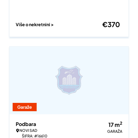
€
370
Više o nekretnini >
Garaže
2
Podbara
17
m
NOVI SAD
GARAŽA
ŠIFRA: #16610