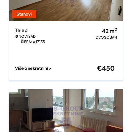
Stanovi
2
Telep
42
m
NOVI SAD
DVOSOBAN
ŠIFRA: #17135
€
450
Više o nekretnini >