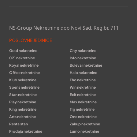
NS-Group Nekretnine doo Novi Sad, Reg.br. 711
POSLOVNE JEDINICE
Grad nekretnine
City nekretnine
021 nekretnine
Info nekretnine
Royal nekretnine
Bulevar nekretnine
Office nekretnine
Halo nekretnine
Klub nekretnine
Eho nekretnine
Spens nekretnine
Win nekretnine
Stan nekretnine
Exit nekretnine
Play nekretnine
Max nekretnine
King nekretnine
Trg nekretnine
Arts nekretnine
One nekretnine
Renta stan
Zakup nekretnine
Prodaja nekretnine
Lumo nekretnine