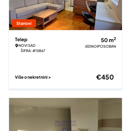
Stanovi
2
Telep
50
m
NOVI SAD
JEDNOIPOSOBAN
ŠIFRA: #15867
€
450
Više o nekretnini >