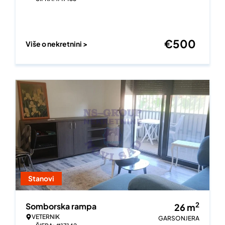
€
500
Više o nekretnini >
Stanovi
2
Somborska rampa
26
m
VETERNIK
GARSONJERA