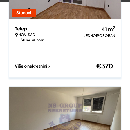
Stanovi
2
Telep
41
m
NOVI SAD
JEDNOIPOSOBAN
ŠIFRA: #16616
€
370
Više o nekretnini >