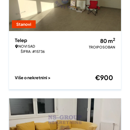
Stanovi
2
Telep
80
m
NOVI SAD
TROIPOSOBAN
ŠIFRA: #15736
€
900
Više o nekretnini >