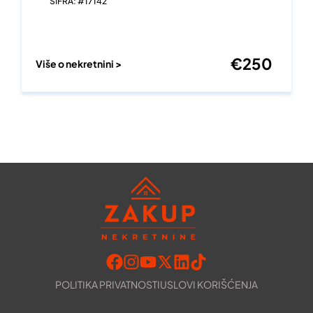
ŠIFRA: #17142
€
250
Više o nekretnini >
POLITIKA PRIVATNOSTI
USLOVI KORIŠĆENJA