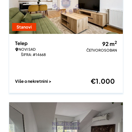
Stanovi
2
Telep
92
m
NOVI SAD
ČETVOROSOBAN
ŠIFRA: #14668
€
1.000
Više o nekretnini >