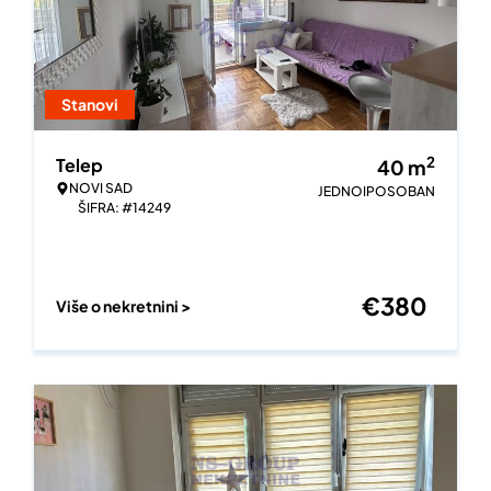
Stanovi
2
Telep
40
m
NOVI SAD
JEDNOIPOSOBAN
ŠIFRA: #14249
€
380
Više o nekretnini >