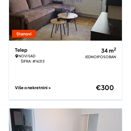
Stanovi
2
Telep
34
m
NOVI SAD
JEDNOIPOSOBAN
ŠIFRA: #16313
€
300
Više o nekretnini >