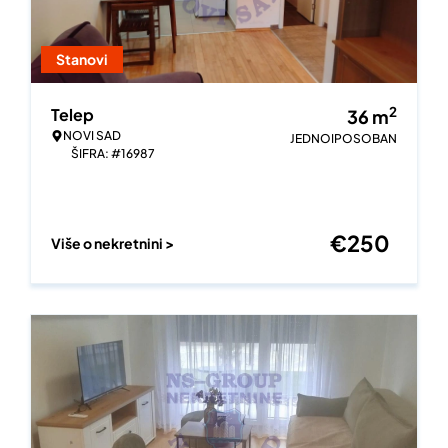
Stanovi
2
Telep
36
m
NOVI SAD
JEDNOIPOSOBAN
ŠIFRA: #16987
€
250
Više o nekretnini >