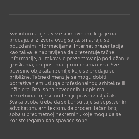
Sve informacije u vezi sa imovinom, koja je na
prodaju, a iz izvora ovog sajta, smatraju se
pouzdanim informacijama. Internet prezentacija
kao takva je napravljena da prezentuje tačne
informacije, ali takav vid prezentovanja podložan je
greškama, propustima i promenama cena. Sve
površine objekata i zemlje koje se prodaju su
približne. Tačne dimenzije se mogu dobiti
potraživanjem usluga profesionalnog arhitekte ili
inžinjera. Broj soba navedenih u opisima
nekretnina koje se nude nije pravni zaključak.
Svaka osoba treba da se konsultuje sa sopstvenim
advokatom, arhitektom, da proceni tačan broj
soba u predmetnoj nekretnini, koje mogu da se
koriste legalno kao spavaće sobe.