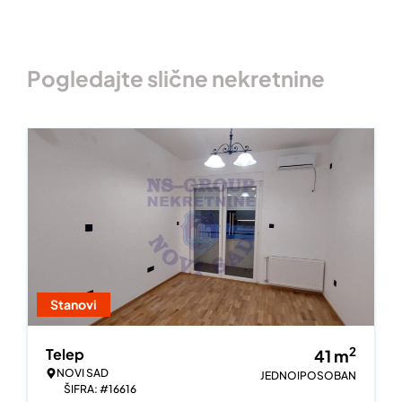
Pogledajte slične nekretnine
Stanovi
2
Telep
41
m
NOVI SAD
JEDNOIPOSOBAN
ŠIFRA: #16616