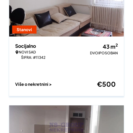
Stanovi
2
Socijalno
43
m
NOVI SAD
DVOIPOSOBAN
ŠIFRA: #11342
€
500
Više o nekretnini >