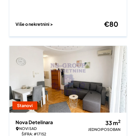
€
80
Više o nekretnini >
Stanovi
2
Nova Detelinara
33
m
NOVI SAD
JEDNOIPOSOBAN
ŠIFRA: #17152