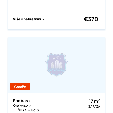
€
370
Više o nekretnini >
Garaže
2
Podbara
17
m
NOVI SAD
GARAŽA
ŠIFRA: #16610