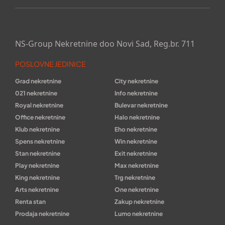
NS-Group Nekretnine doo Novi Sad, Reg.br. 711
POSLOVNE JEDINICE
Grad nekretnine
City nekretnine
021 nekretnine
Info nekretnine
Royal nekretnine
Bulevar nekretnine
Office nekretnine
Halo nekretnine
Klub nekretnine
Eho nekretnine
Spens nekretnine
Win nekretnine
Stan nekretnine
Exit nekretnine
Play nekretnine
Max nekretnine
King nekretnine
Trg nekretnine
Arts nekretnine
One nekretnine
Renta stan
Zakup nekretnine
Prodaja nekretnine
Lumo nekretnine