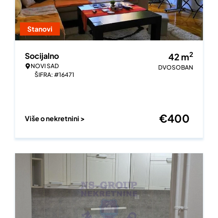
Stanovi
2
Socijalno
42
m
NOVI SAD
DVOSOBAN
ŠIFRA: #16471
€
400
Više o nekretnini >