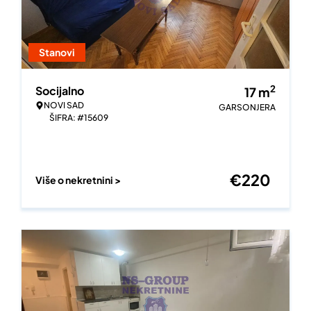
Stanovi
2
Socijalno
17
m
NOVI SAD
GARSONJERA
ŠIFRA: #15609
€
220
Više o nekretnini >