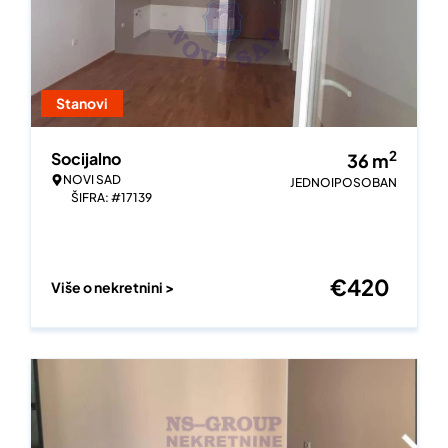
Stanovi
2
Socijalno
36
m
NOVI SAD
JEDNOIPOSOBAN
ŠIFRA: #17139
€
420
Više o nekretnini >