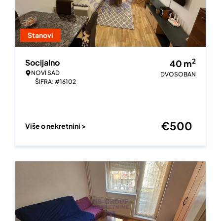
Stanovi
2
Socijalno
40
m
NOVI SAD
DVOSOBAN
ŠIFRA: #16102
€
500
Više o nekretnini >