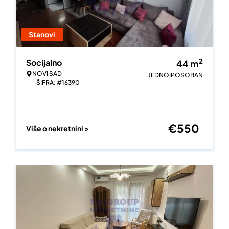
Stanovi
2
Socijalno
44
m
NOVI SAD
JEDNOIPOSOBAN
ŠIFRA: #16390
€
550
Više o nekretnini >