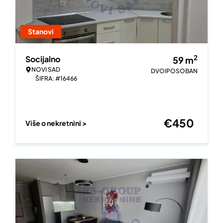
Stanovi
2
Socijalno
59
m
NOVI SAD
DVOIPOSOBAN
ŠIFRA: #16466
€
450
Više o nekretnini >