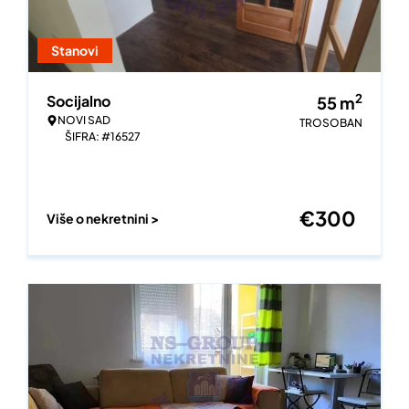
Stanovi
2
Socijalno
55
m
NOVI SAD
TROSOBAN
ŠIFRA: #16527
€
300
Više o nekretnini >