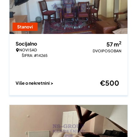
Stanovi
2
Socijalno
57
m
NOVI SAD
DVOIPOSOBAN
ŠIFRA: #14265
€
500
Više o nekretnini >