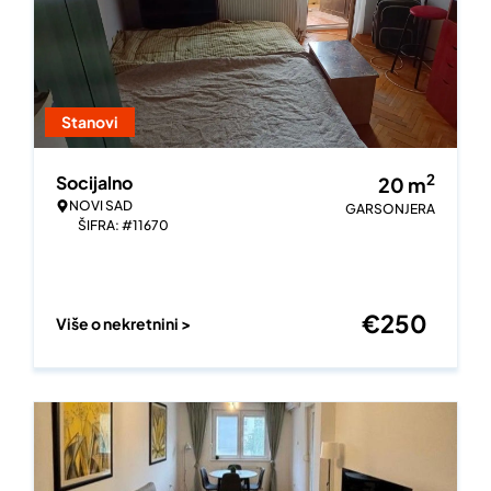
Stanovi
2
Socijalno
20
m
NOVI SAD
GARSONJERA
ŠIFRA: #11670
€
250
Više o nekretnini >