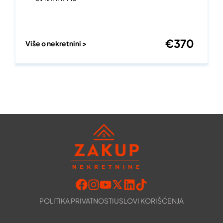
€
370
Više o nekretnini >
POLITIKA PRIVATNOSTI
USLOVI KORIŠĆENJA