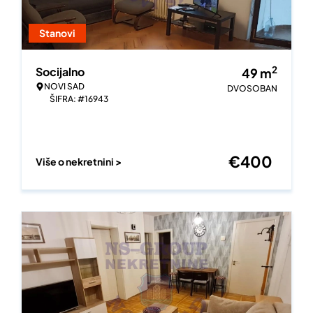
Stanovi
2
Socijalno
49
m
NOVI SAD
DVOSOBAN
ŠIFRA: #16943
€
400
Više o nekretnini >