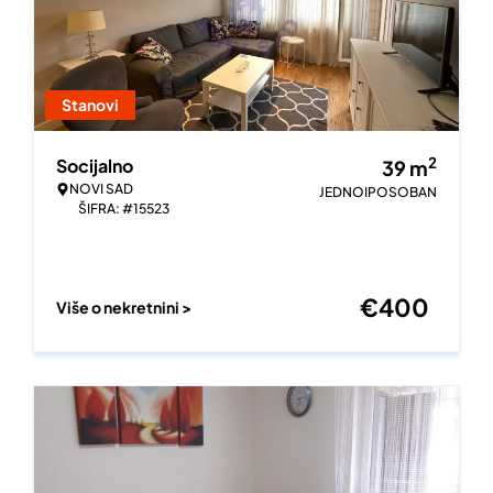
Stanovi
2
Socijalno
39
m
NOVI SAD
JEDNOIPOSOBAN
ŠIFRA: #15523
€
400
Više o nekretnini >