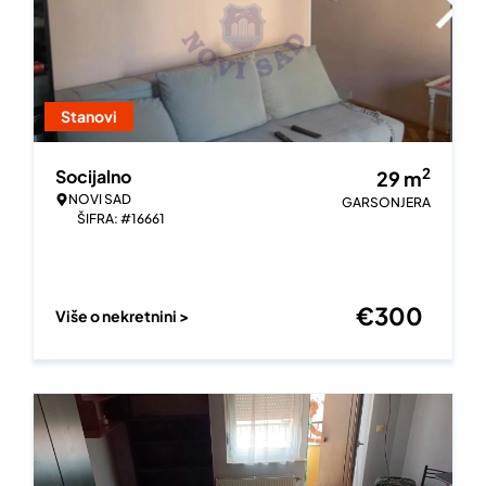
Stanovi
2
Socijalno
29
m
NOVI SAD
GARSONJERA
ŠIFRA: #16661
€
300
Više o nekretnini >