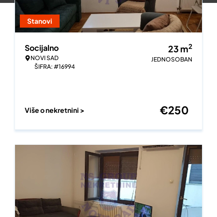
Stanovi
2
Socijalno
23
m
NOVI SAD
JEDNOSOBAN
ŠIFRA: #16994
€
250
Više o nekretnini >