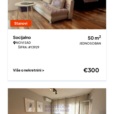
Stanovi
2
Socijalno
50
m
NOVI SAD
JEDNOSOBAN
ŠIFRA: #13929
€
300
Više o nekretnini >