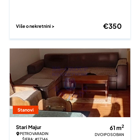
€
350
Više o nekretnini >
Stanovi
2
Stari Majur
61
m
PETROVARADIN
DVOIPOSOBAN
ŠIFRA: #17146