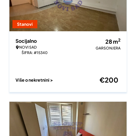
Stanovi
2
Socijalno
28
m
NOVI SAD
GARSONJERA
ŠIFRA: #15340
€
200
Više o nekretnini >