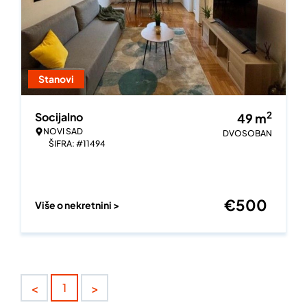
Stanovi
2
Socijalno
49
m
NOVI SAD
DVOSOBAN
ŠIFRA: #11494
€
500
Više o nekretnini >
<
>
1