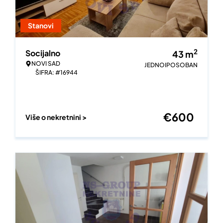
Stanovi
2
Socijalno
43
m
NOVI SAD
JEDNOIPOSOBAN
ŠIFRA: #16944
€
600
Više o nekretnini >