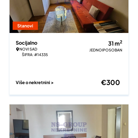
Stanovi
2
Socijalno
31
m
NOVI SAD
JEDNOIPOSOBAN
ŠIFRA: #14335
€
300
Više o nekretnini >