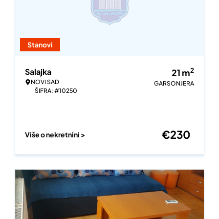
Stanovi
2
Salajka
21
m
NOVI SAD
GARSONJERA
ŠIFRA: #10250
€
230
Više o nekretnini >