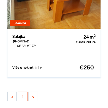
Stanovi
2
Salajka
24
m
NOVI SAD
GARSONJERA
ŠIFRA: #11974
€
250
Više o nekretnini >
<
>
1