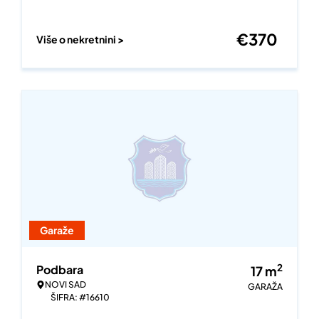
€
370
Više o nekretnini >
Garaže
2
Podbara
17
m
NOVI SAD
GARAŽA
ŠIFRA: #16610