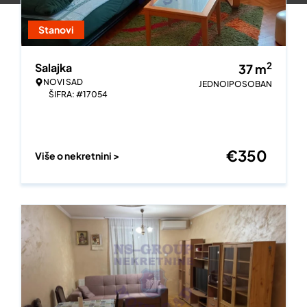
Stanovi
2
Salajka
37
m
NOVI SAD
JEDNOIPOSOBAN
ŠIFRA: #17054
€
350
Više o nekretnini >