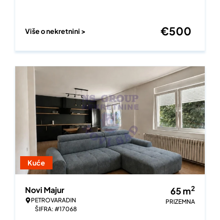
€
500
Više o nekretnini >
Kuće
2
Novi Majur
65
m
PETROVARADIN
PRIZEMNA
ŠIFRA: #17068