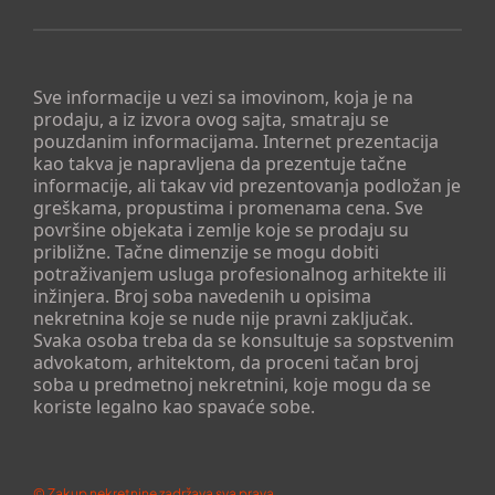
Sve informacije u vezi sa imovinom, koja je na
prodaju, a iz izvora ovog sajta, smatraju se
pouzdanim informacijama. Internet prezentacija
kao takva je napravljena da prezentuje tačne
informacije, ali takav vid prezentovanja podložan je
greškama, propustima i promenama cena. Sve
površine objekata i zemlje koje se prodaju su
približne. Tačne dimenzije se mogu dobiti
potraživanjem usluga profesionalnog arhitekte ili
inžinjera. Broj soba navedenih u opisima
nekretnina koje se nude nije pravni zaključak.
Svaka osoba treba da se konsultuje sa sopstvenim
advokatom, arhitektom, da proceni tačan broj
soba u predmetnoj nekretnini, koje mogu da se
koriste legalno kao spavaće sobe.
©
Zakup nekretnine
zadržava sva prava