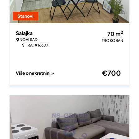
Stanovi
2
Salajka
70
m
NOVI SAD
TROSOBAN
ŠIFRA: #16607
€
700
Više o nekretnini >