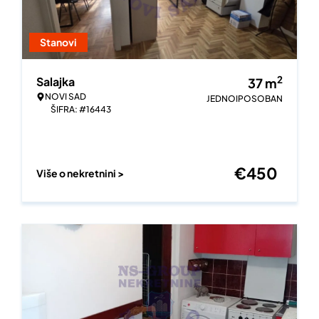
Stanovi
2
Salajka
37
m
NOVI SAD
JEDNOIPOSOBAN
ŠIFRA: #16443
€
450
Više o nekretnini >