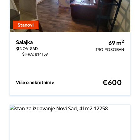
Stanovi
2
Salajka
69
m
NOVI SAD
TROIPOSOBAN
ŠIFRA: #14159
€
600
Više o nekretnini >