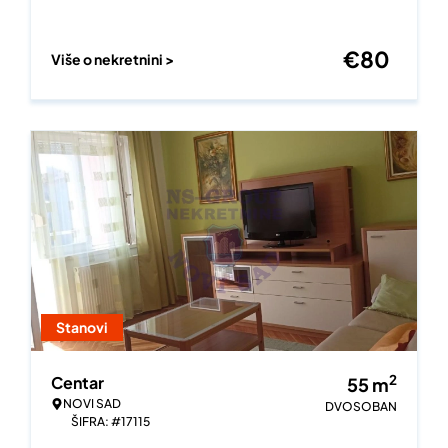
€
80
Više o nekretnini >
Stanovi
2
Centar
55
m
NOVI SAD
DVOSOBAN
ŠIFRA: #17115