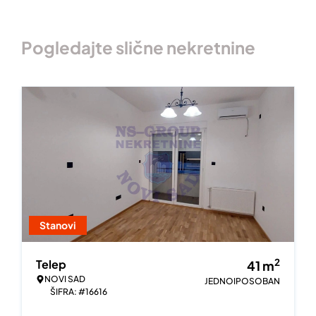
Pogledajte slične nekretnine
Stanovi
2
Telep
41
m
NOVI SAD
JEDNOIPOSOBAN
ŠIFRA: #16616