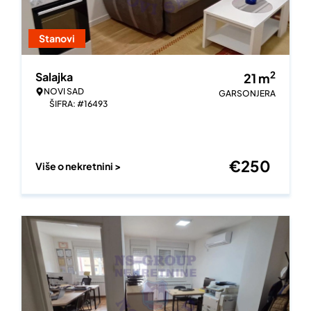
Stanovi
2
Salajka
21
m
NOVI SAD
GARSONJERA
ŠIFRA: #16493
€
250
Više o nekretnini >