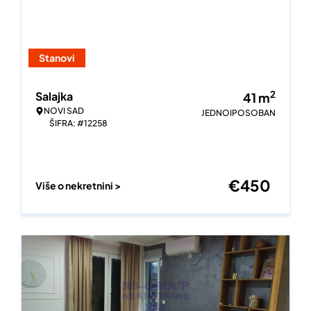
Stanovi
2
Salajka
41
m
NOVI SAD
JEDNOIPOSOBAN
ŠIFRA: #12258
€
450
Više o nekretnini >