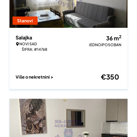
Stanovi
2
Salajka
36
m
NOVI SAD
JEDNOIPOSOBAN
ŠIFRA: #14768
€
350
Više o nekretnini >