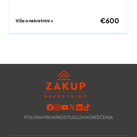
€
600
Više o nekretnini >
POLITIKA PRIVATNOSTI
USLOVI KORIŠĆENJA