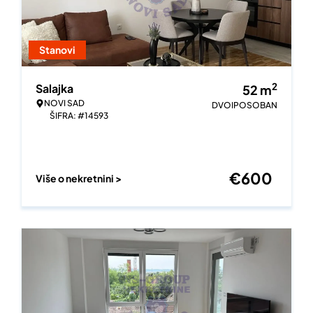
Stanovi
2
Salajka
52
m
NOVI SAD
DVOIPOSOBAN
ŠIFRA: #14593
€
600
Više o nekretnini >