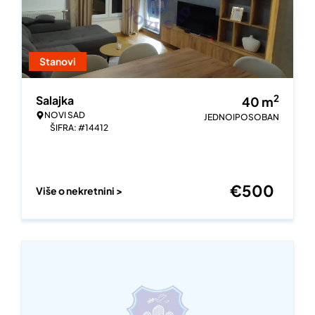
Stanovi
2
Salajka
40
m
NOVI SAD
JEDNOIPOSOBAN
ŠIFRA: #14412
€
500
Više o nekretnini >