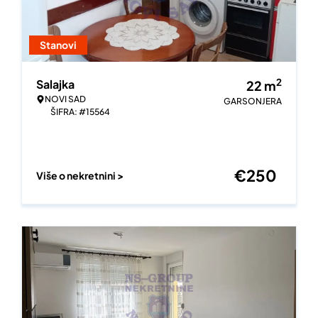
Stanovi
2
Salajka
22
m
NOVI SAD
GARSONJERA
ŠIFRA: #15564
€
250
Više o nekretnini >