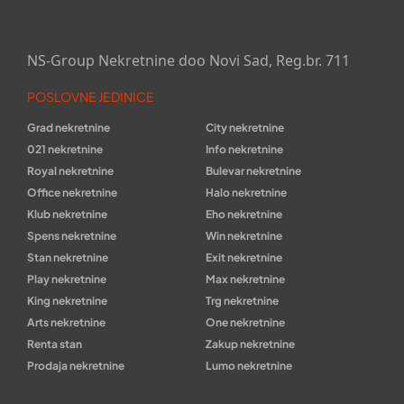
NS-Group Nekretnine doo Novi Sad, Reg.br. 711
POSLOVNE JEDINICE
Grad nekretnine
City nekretnine
021 nekretnine
Info nekretnine
Royal nekretnine
Bulevar nekretnine
Office nekretnine
Halo nekretnine
Klub nekretnine
Eho nekretnine
Spens nekretnine
Win nekretnine
Stan nekretnine
Exit nekretnine
Play nekretnine
Max nekretnine
King nekretnine
Trg nekretnine
Arts nekretnine
One nekretnine
Renta stan
Zakup nekretnine
Prodaja nekretnine
Lumo nekretnine