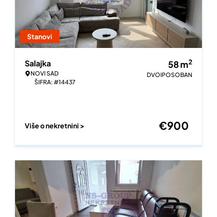
Stanovi
2
Salajka
58
m
NOVI SAD
DVOIPOSOBAN
ŠIFRA: #14437
€
900
Više o nekretnini >