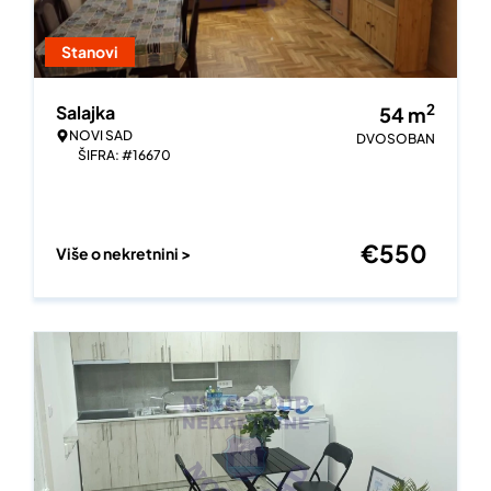
Stanovi
2
Salajka
54
m
NOVI SAD
DVOSOBAN
ŠIFRA: #16670
€
550
Više o nekretnini >