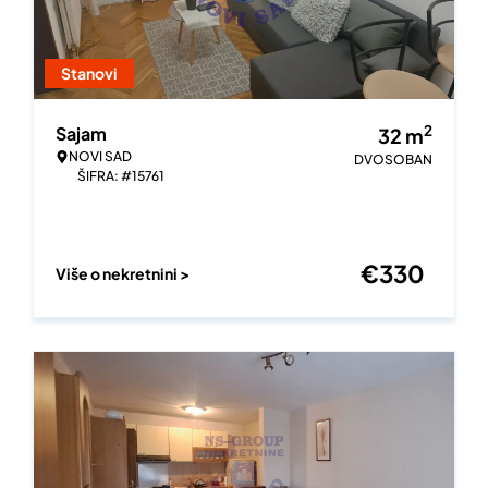
Stanovi
2
Sajam
32
m
NOVI SAD
DVOSOBAN
ŠIFRA: #15761
€
330
Više o nekretnini >