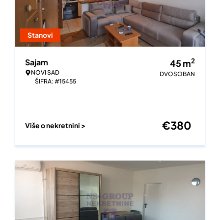
Stanovi
2
Sajam
45
m
NOVI SAD
DVOSOBAN
ŠIFRA: #15455
€
380
Više o nekretnini >