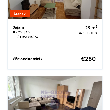
Stanovi
2
Sajam
29
m
NOVI SAD
GARSONJERA
ŠIFRA: #16273
€
280
Više o nekretnini >