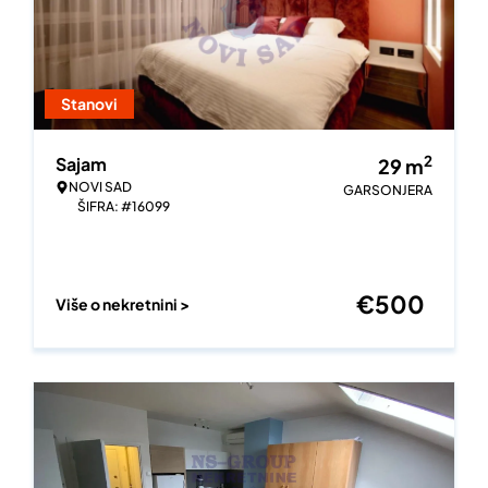
Stanovi
2
Sajam
29
m
NOVI SAD
GARSONJERA
ŠIFRA: #16099
€
500
Više o nekretnini >