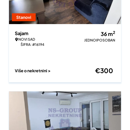
Stanovi
2
Sajam
36
m
NOVI SAD
JEDNOIPOSOBAN
ŠIFRA: #16194
€
300
Više o nekretnini >