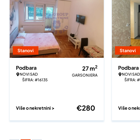
Stanovi
Stanovi
2
Podbara
Podbara
27
m
NOVI SAD
NOVI SAD
GARSONJERA
ŠIFRA: #16135
ŠIFRA: 
€
280
Više o nekretnini >
Više o nek