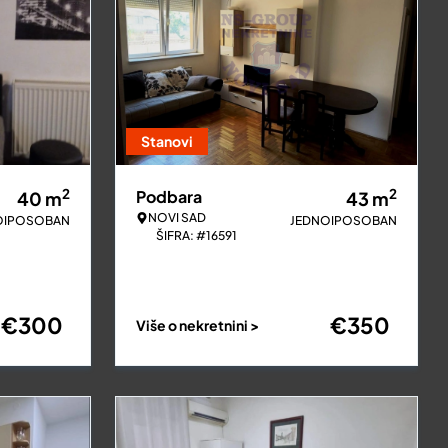
Stanovi
2
2
Podbara
40
m
43
m
NOVI SAD
OIPOSOBAN
JEDNOIPOSOBAN
ŠIFRA: #16591
€
300
€
350
Više o nekretnini >