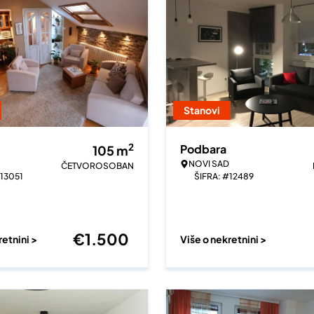
Stanovi
2
Podbara
105
m
NOVI SAD
ČETVOROSOBAN
#13051
ŠIFRA: #12489
€
1.500
retnini >
Više o nekretnini >