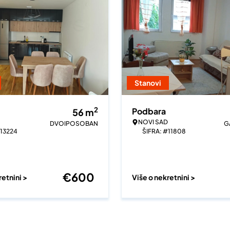
Stanovi
2
Podbara
56
m
NOVI SAD
DVOIPOSOBAN
G
#13224
ŠIFRA: #11808
€
600
retnini >
Više o nekretnini >