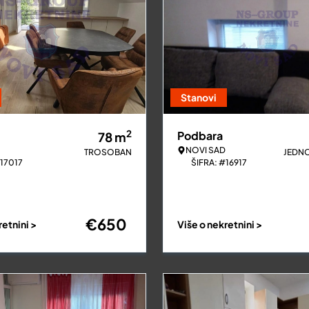
Stanovi
2
Podbara
78
m
NOVI SAD
TROSOBAN
JEDN
#17017
ŠIFRA: #16917
€
650
retnini >
Više o nekretnini >