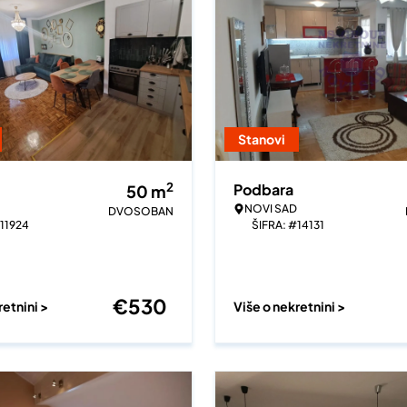
Stanovi
2
Podbara
50
m
NOVI SAD
DVOSOBAN
#11924
ŠIFRA: #14131
€
530
retnini >
Više o nekretnini >