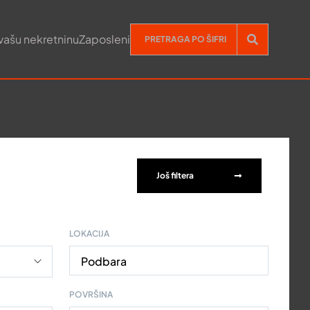
vašu nekretninu
Zaposleni
Još filtera
LOKACIJA
Podbara
POVRŠINA