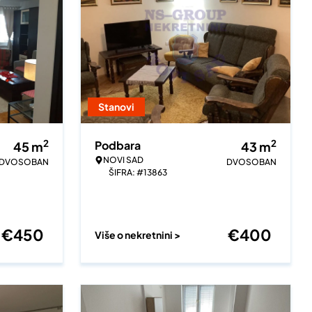
Stanovi
2
2
Podbara
45
m
43
m
NOVI SAD
DVOSOBAN
DVOSOBAN
ŠIFRA: #13863
€
450
€
400
Više o nekretnini >