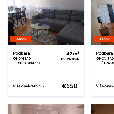
Stanovi
Stanovi
2
Podbara
Podbara
42
m
NOVI SAD
NOVI SAD
DVOSOBAN
ŠIFRA: #14790
ŠIFRA: 
€
550
Više o nekretnini >
Više o nek