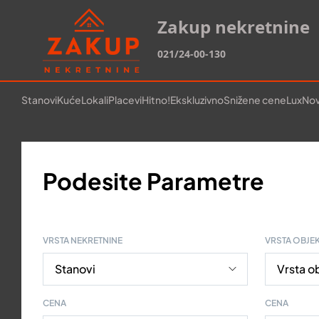
Zakup nekretnine
021/24-00-130
Stanovi
Kuće
Lokali
Placevi
Hitno!
Ekskluzivno
Snižene cene
Lux
Nov
Podesite Parametre
VRSTA NEKRETNINE
VRSTA OBJE
CENA
CENA