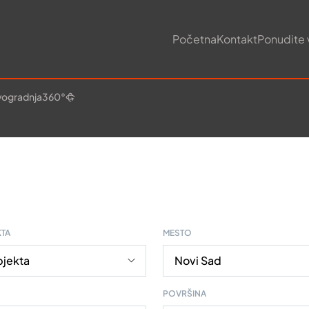
Početna
Kontakt
Ponudite 
ogradnja
360°
KTA
MESTO
POVRŠINA