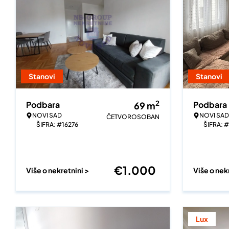
Stanovi
Stanovi
2
Podbara
Podbara
69
m
NOVI SAD
NOVI SAD
ČETVOROSOBAN
ŠIFRA: #16276
ŠIFRA: #
€
1.000
Više o nekretnini >
Više o nek
Lux