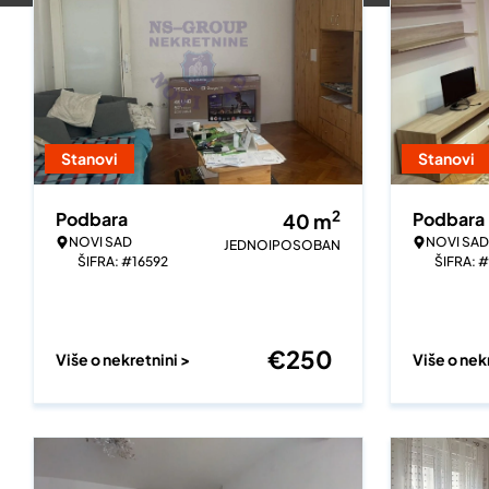
Stanovi
Stanovi
2
Podbara
Podbara
40
m
NOVI SAD
NOVI SAD
JEDNOIPOSOBAN
ŠIFRA: #16592
ŠIFRA: 
€
250
Više o nekretnini >
Više o nek