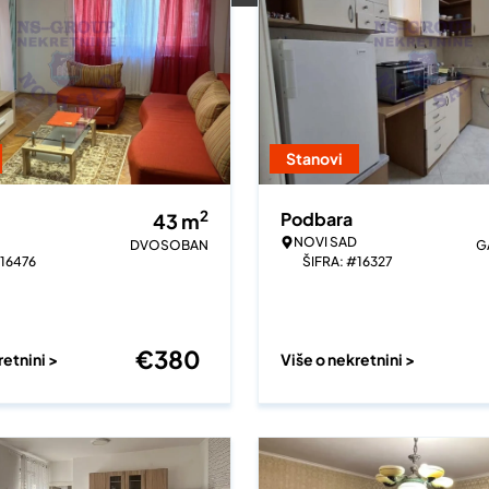
Stanovi
2
Podbara
43
m
NOVI SAD
DVOSOBAN
G
#16476
ŠIFRA: #16327
€
380
retnini >
Više o nekretnini >