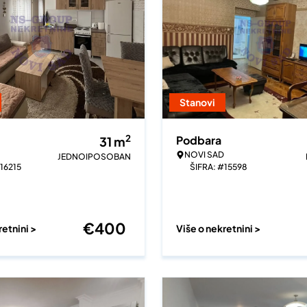
Stanovi
2
Podbara
31
m
NOVI SAD
JEDNOIPOSOBAN
16215
ŠIFRA: #15598
€
400
retnini >
Više o nekretnini >