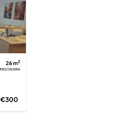
2
26
m
ARSONJERA
€
300