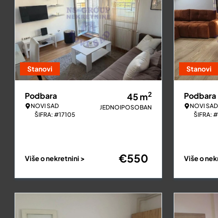
Stanovi
Stanovi
2
Podbara
Podbara
45
m
NOVI SAD
NOVI SAD
JEDNOIPOSOBAN
ŠIFRA: #17105
ŠIFRA: 
€
550
Više o nekretnini >
Više o nek