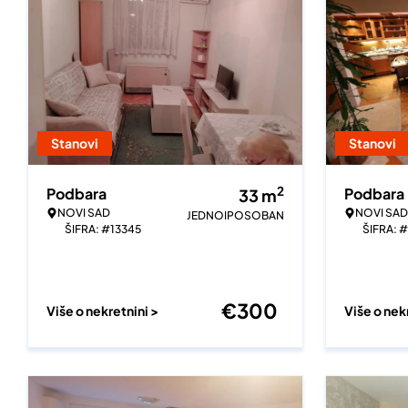
Stanovi
Stanovi
2
Podbara
Podbara
33
m
NOVI SAD
NOVI SAD
JEDNOIPOSOBAN
ŠIFRA: #13345
ŠIFRA: 
€
300
Više o nekretnini >
Više o nek