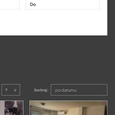
po datumu
Sortiraj
: