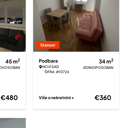
Stanovi
2
2
Podbara
45
m
34
m
NOVI SAD
DVOSOBAN
JEDNOIPOSOBAN
ŠIFRA: #10724
€
480
€
360
Više o nekretnini >