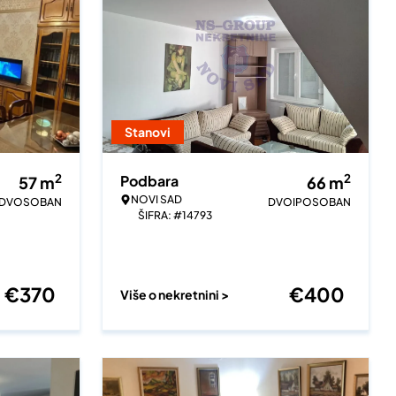
Stanovi
2
2
Podbara
57
m
66
m
NOVI SAD
DVOSOBAN
DVOIPOSOBAN
ŠIFRA: #14793
€
370
€
400
Više o nekretnini >