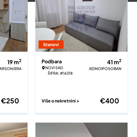
Stanovi
2
2
Podbara
19
m
41
m
NOVI SAD
ARSONJERA
JEDNOIPOSOBAN
ŠIFRA: #16318
€
250
€
400
Više o nekretnini >