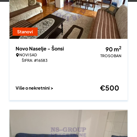
Stanovi
2
Novo Naselje - Šonsi
90
m
NOVI SAD
TROSOBAN
ŠIFRA: #16583
€
500
Više o nekretnini >