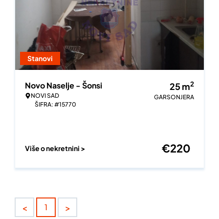
Stanovi
2
Novo Naselje - Šonsi
25
m
NOVI SAD
GARSONJERA
ŠIFRA: #15770
€
220
Više o nekretnini >
<
>
1