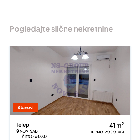
Pogledajte slične nekretnine
Stanovi
2
Telep
41
m
NOVI SAD
JEDNOIPOSOBAN
ŠIFRA: #16616