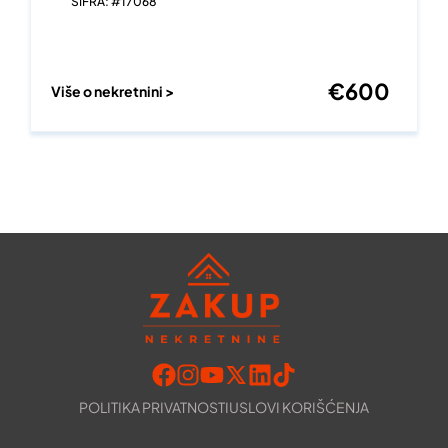
ŠIFRA: #17068
€
600
Više o nekretnini >
POLITIKA PRIVATNOSTI
USLOVI KORIŠĆENJA