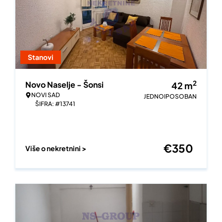
Stanovi
2
Novo Naselje - Šonsi
42
m
NOVI SAD
JEDNOIPOSOBAN
ŠIFRA: #13741
€
350
Više o nekretnini >