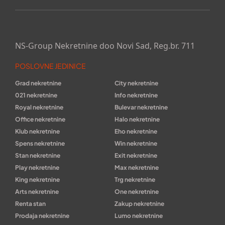
NS-Group Nekretnine doo Novi Sad, Reg.br. 711
POSLOVNE JEDINICE
Grad nekretnine
City nekretnine
021 nekretnine
Info nekretnine
Royal nekretnine
Bulevar nekretnine
Office nekretnine
Halo nekretnine
Klub nekretnine
Eho nekretnine
Spens nekretnine
Win nekretnine
Stan nekretnine
Exit nekretnine
Play nekretnine
Max nekretnine
King nekretnine
Trg nekretnine
Arts nekretnine
One nekretnine
Renta stan
Zakup nekretnine
Prodaja nekretnine
Lumo nekretnine