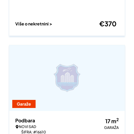
€
370
Više o nekretnini >
Garaže
2
Podbara
17
m
NOVI SAD
GARAŽA
ŠIFRA: #16610