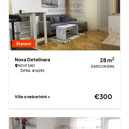
Stanovi
2
Nova Detelinara
28
m
NOVI SAD
GARSONJERA
ŠIFRA: #16595
€
300
Više o nekretnini >