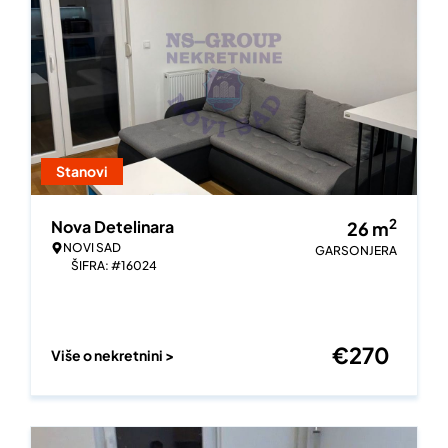
Stanovi
2
Nova Detelinara
26
m
NOVI SAD
GARSONJERA
ŠIFRA: #16024
€
270
Više o nekretnini >