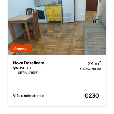
Stanovi
2
Nova Detelinara
24
m
NOVI SAD
GARSONJERA
ŠIFRA: #15931
€
230
Više o nekretnini >