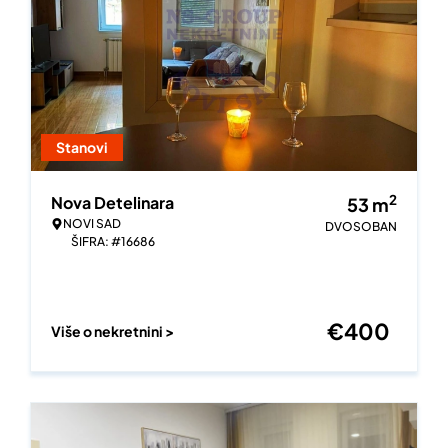
Stanovi
2
Nova Detelinara
53
m
NOVI SAD
DVOSOBAN
ŠIFRA: #16686
€
400
Više o nekretnini >