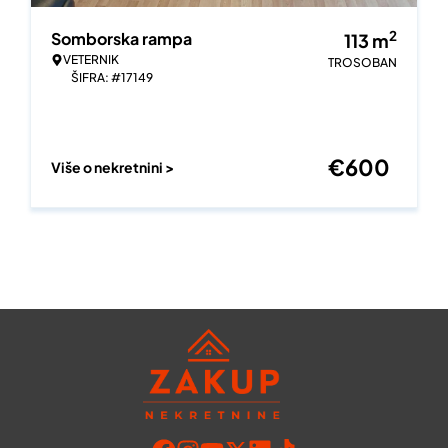
2
Somborska rampa
113
m
VETERNIK
TROSOBAN
ŠIFRA: #17149
€
600
Više o nekretnini >