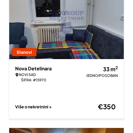
Stanovi
2
Nova Detelinara
33
m
NOVI SAD
JEDNOIPOSOBAN
ŠIFRA: #15970
€
350
Više o nekretnini >