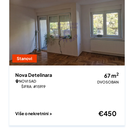
Stanovi
2
Nova Detelinara
67
m
NOVI SAD
DVOSOBAN
ŠIFRA: #15919
€
450
Više o nekretnini >