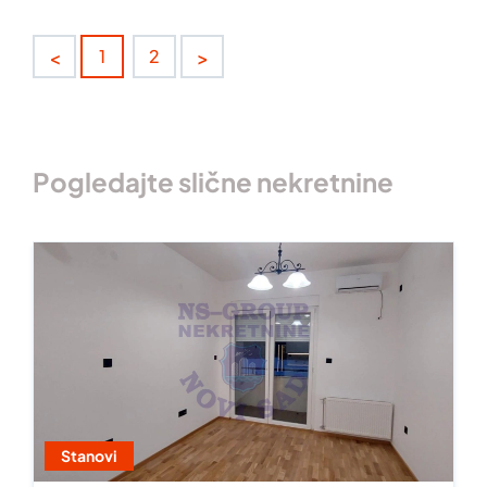
<
>
1
2
Pogledajte slične nekretnine
Stanovi