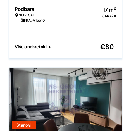
2
Podbara
17
m
NOVI SAD
GARAŽA
ŠIFRA: #16610
€
80
Više o nekretnini >
Stanovi