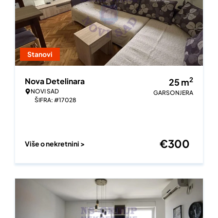
Stanovi
2
Nova Detelinara
25
m
NOVI SAD
GARSONJERA
ŠIFRA: #17028
€
300
Više o nekretnini >