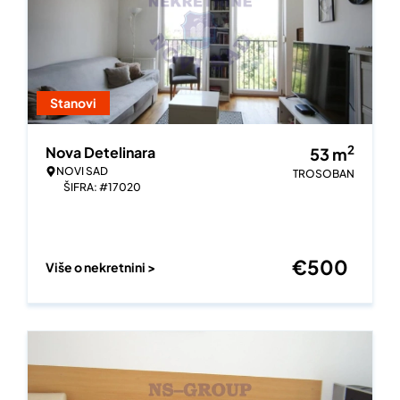
Stanovi
2
Nova Detelinara
53
m
NOVI SAD
TROSOBAN
ŠIFRA: #17020
€
500
Više o nekretnini >