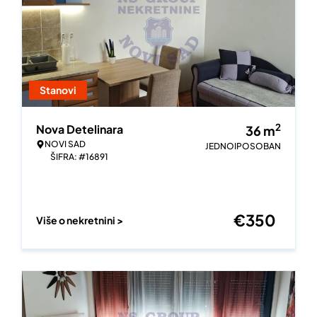
Stanovi
2
Nova Detelinara
36
m
NOVI SAD
JEDNOIPOSOBAN
ŠIFRA: #16891
€
350
Više o nekretnini >