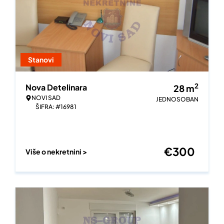
Stanovi
2
Nova Detelinara
28
m
NOVI SAD
JEDNOSOBAN
ŠIFRA: #16981
€
300
Više o nekretnini >