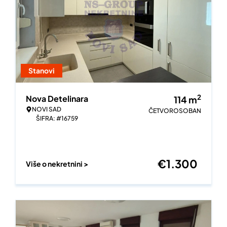
Stanovi
2
Nova Detelinara
114
m
NOVI SAD
ČETVOROSOBAN
ŠIFRA: #16759
€
1.300
Više o nekretnini >