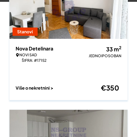
Stanovi
2
Nova Detelinara
33
m
NOVI SAD
JEDNOIPOSOBAN
ŠIFRA: #17152
€
350
Više o nekretnini >