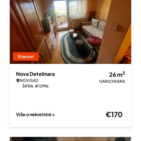
Stanovi
2
Nova Detelinara
26
m
NOVI SAD
GARSONJERA
ŠIFRA: #12996
€
170
Više o nekretnini >