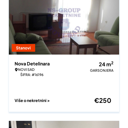
Stanovi
2
Nova Detelinara
24
m
NOVI SAD
GARSONJERA
ŠIFRA: #16196
€
250
Više o nekretnini >