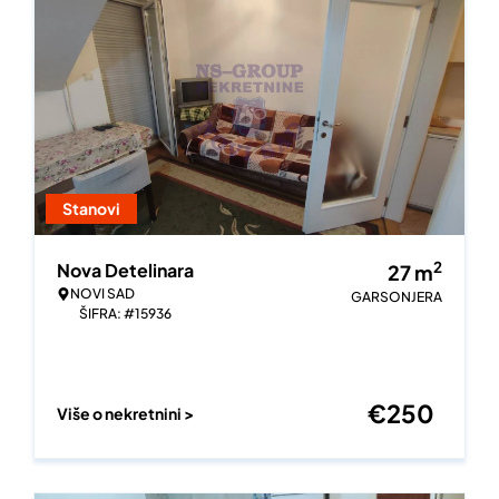
Stanovi
2
Nova Detelinara
27
m
NOVI SAD
GARSONJERA
ŠIFRA: #15936
€
250
Više o nekretnini >