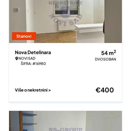
Stanovi
2
Nova Detelinara
54
m
NOVI SAD
DVOSOBAN
ŠIFRA: #16980
€
400
Više o nekretnini >