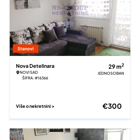
Stanovi
2
Nova Detelinara
29
m
NOVI SAD
JEDNOSOBAN
ŠIFRA: #16366
€
300
Više o nekretnini >