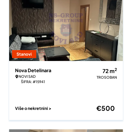
Stanovi
2
Nova Detelinara
72
m
NOVI SAD
TROSOBAN
ŠIFRA: #15941
€
500
Više o nekretnini >