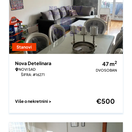
Stanovi
2
Nova Detelinara
47
m
NOVI SAD
DVOSOBAN
ŠIFRA: #16271
€
500
Više o nekretnini >