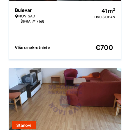
2
Bulevar
41
m
NOVI SAD
DVOSOBAN
ŠIFRA: #17168
€
700
Više o nekretnini >
Stanovi