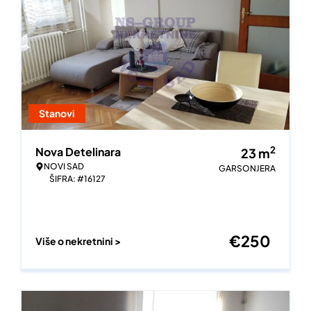
Stanovi
2
Nova Detelinara
23
m
NOVI SAD
GARSONJERA
ŠIFRA: #16127
€
250
Više o nekretnini >