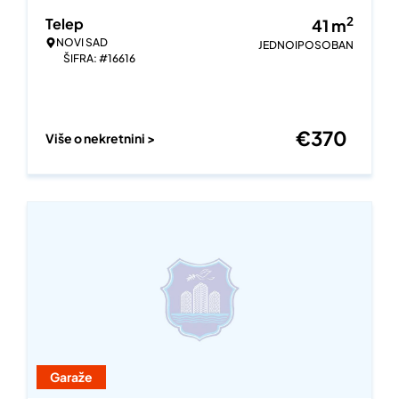
2
Telep
41
m
NOVI SAD
JEDNOIPOSOBAN
ŠIFRA: #16616
€
370
Više o nekretnini >
Garaže