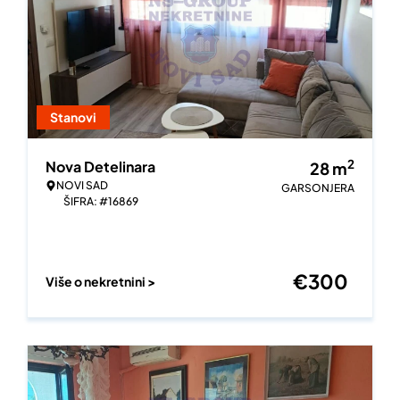
Stanovi
2
Nova Detelinara
28
m
NOVI SAD
GARSONJERA
ŠIFRA: #16869
€
300
Više o nekretnini >