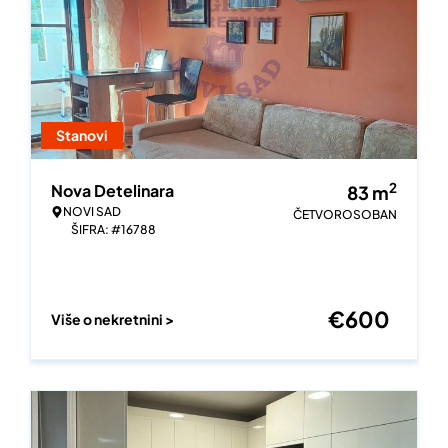
Stanovi
2
Nova Detelinara
83
m
NOVI SAD
ČETVOROSOBAN
ŠIFRA: #16788
€
600
Više o nekretnini >