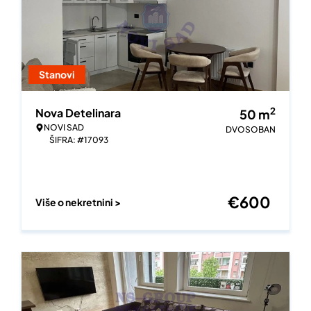
Stanovi
2
Nova Detelinara
50
m
NOVI SAD
DVOSOBAN
ŠIFRA: #17093
€
600
Više o nekretnini >