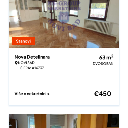
Stanovi
2
Nova Detelinara
63
m
NOVI SAD
DVOSOBAN
ŠIFRA: #16737
€
450
Više o nekretnini >