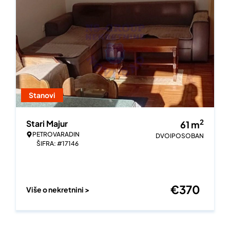
Stanovi
2
Stari Majur
61
m
PETROVARADIN
DVOIPOSOBAN
ŠIFRA: #17146
€
370
Više o nekretnini >