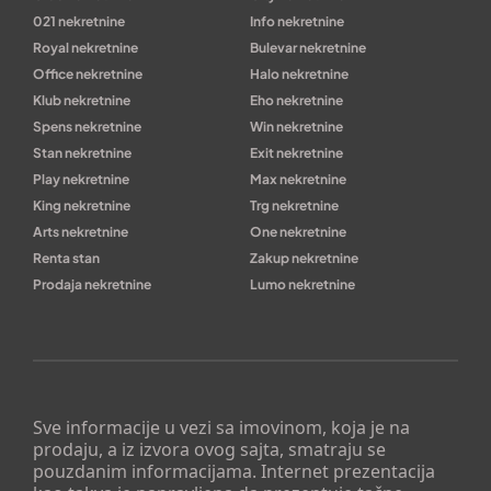
021 nekretnine
Info nekretnine
Royal nekretnine
Bulevar nekretnine
Office nekretnine
Halo nekretnine
Klub nekretnine
Eho nekretnine
Spens nekretnine
Win nekretnine
Stan nekretnine
Exit nekretnine
Play nekretnine
Max nekretnine
King nekretnine
Trg nekretnine
Arts nekretnine
One nekretnine
Renta stan
Zakup nekretnine
Prodaja nekretnine
Lumo nekretnine
Sve informacije u vezi sa imovinom, koja je na
prodaju, a iz izvora ovog sajta, smatraju se
pouzdanim informacijama. Internet prezentacija