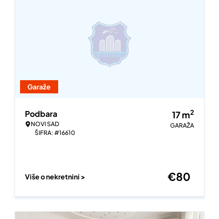
Garaže
2
Podbara
17
m
NOVI SAD
GARAŽA
ŠIFRA: #16610
€
80
Više o nekretnini >