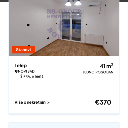
Stanovi
2
Telep
41
m
NOVI SAD
JEDNOIPOSOBAN
ŠIFRA: #16616
€
370
Više o nekretnini >