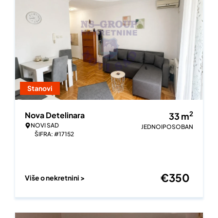
Stanovi
2
Nova Detelinara
33
m
NOVI SAD
JEDNOIPOSOBAN
ŠIFRA: #17152
€
350
Više o nekretnini >