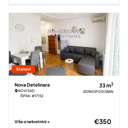
Stanovi
2
Nova Detelinara
33
m
NOVI SAD
JEDNOIPOSOBAN
ŠIFRA: #17152
€
350
Više o nekretnini >