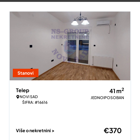
Stanovi
2
Telep
41
m
NOVI SAD
JEDNOIPOSOBAN
ŠIFRA: #16616
€
370
Više o nekretnini >