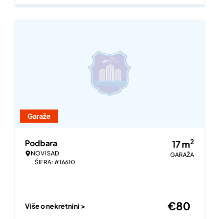
Garaže
2
Podbara
17
m
NOVI SAD
GARAŽA
ŠIFRA: #16610
€
80
Više o nekretnini >