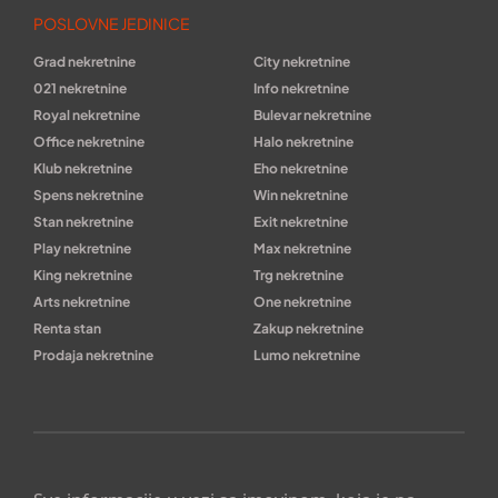
POSLOVNE JEDINICE
Grad nekretnine
City nekretnine
021 nekretnine
Info nekretnine
Royal nekretnine
Bulevar nekretnine
Office nekretnine
Halo nekretnine
Klub nekretnine
Eho nekretnine
Spens nekretnine
Win nekretnine
Stan nekretnine
Exit nekretnine
Play nekretnine
Max nekretnine
King nekretnine
Trg nekretnine
Arts nekretnine
One nekretnine
Renta stan
Zakup nekretnine
Prodaja nekretnine
Lumo nekretnine