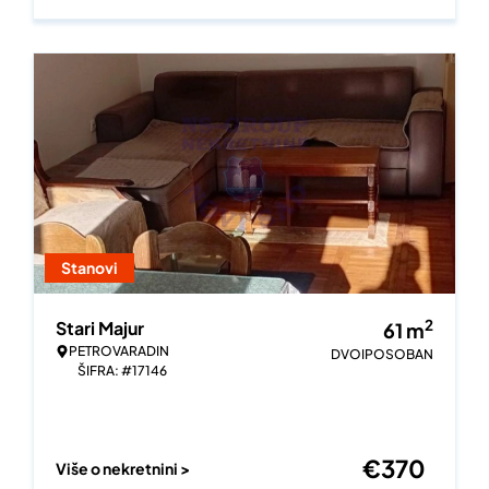
Stanovi
2
Stari Majur
61
m
PETROVARADIN
DVOIPOSOBAN
ŠIFRA: #17146
€
370
Više o nekretnini >