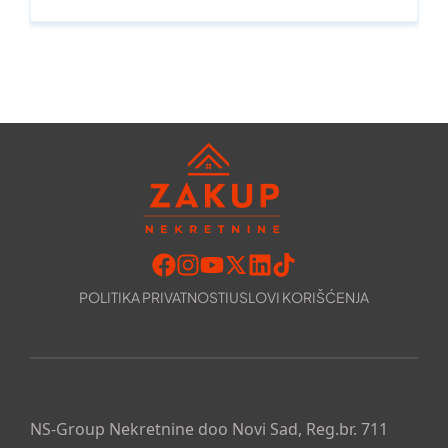
POLITIKA PRIVATNOSTI
USLOVI KORIŠĆENJA
NS-Group Nekretnine doo Novi Sad, Reg.br. 711