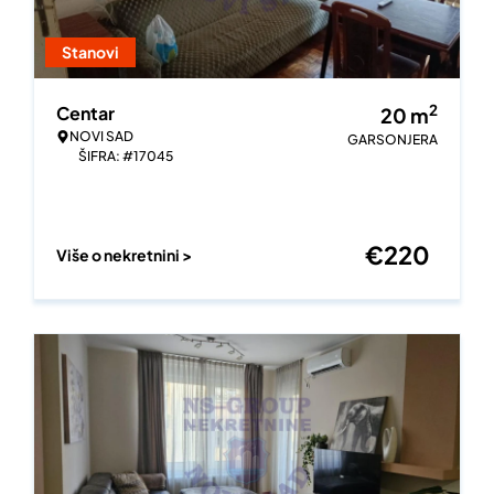
Stanovi
2
Centar
20
m
NOVI SAD
GARSONJERA
ŠIFRA: #17045
€
220
Više o nekretnini >