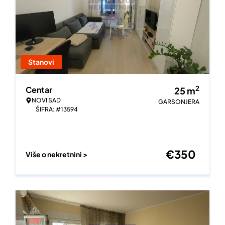
Stanovi
2
Centar
25
m
NOVI SAD
GARSONJERA
ŠIFRA: #13594
€
350
Više o nekretnini >