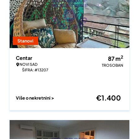
Stanovi
2
Centar
87
m
NOVI SAD
TROSOBAN
ŠIFRA: #13207
€
1.400
Više o nekretnini >