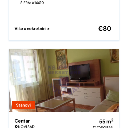
ŠIFRA: #16610
€
80
Više o nekretnini >
Stanovi
2
Centar
55
m
NOVI SAD
DVOSOBAN