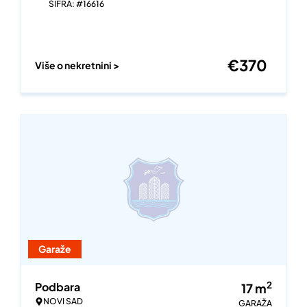
ŠIFRA: #16616
€
370
Više o nekretnini >
Garaže
2
Podbara
17
m
NOVI SAD
GARAŽA