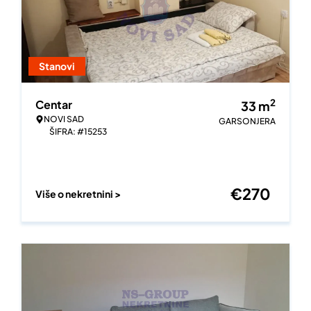
Stanovi
2
Centar
33
m
NOVI SAD
GARSONJERA
ŠIFRA: #15253
€
270
Više o nekretnini >