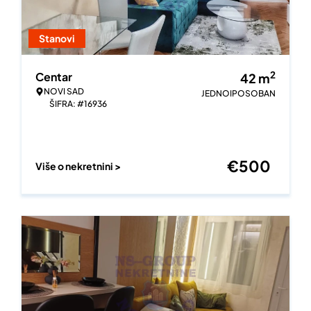
Stanovi
2
Centar
42
m
NOVI SAD
JEDNOIPOSOBAN
ŠIFRA: #16936
€
500
Više o nekretnini >