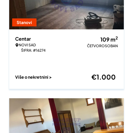
Stanovi
2
Centar
109
m
NOVI SAD
ČETVOROSOBAN
ŠIFRA: #16274
€
1.000
Više o nekretnini >