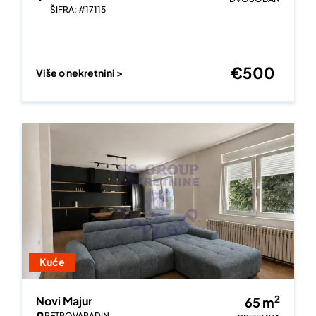
ŠIFRA: #17115
€
500
Više o nekretnini >
Kuće
2
Novi Majur
65
m
PETROVARADIN