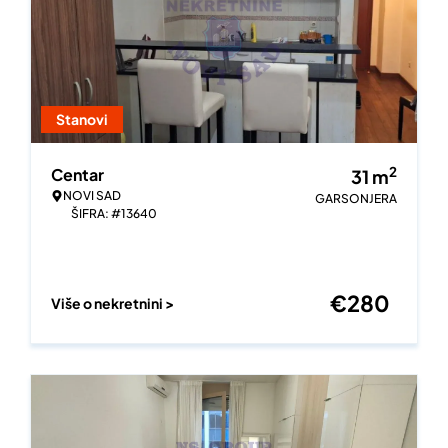
Stanovi
2
Centar
31
m
NOVI SAD
GARSONJERA
ŠIFRA: #13640
€
280
Više o nekretnini >