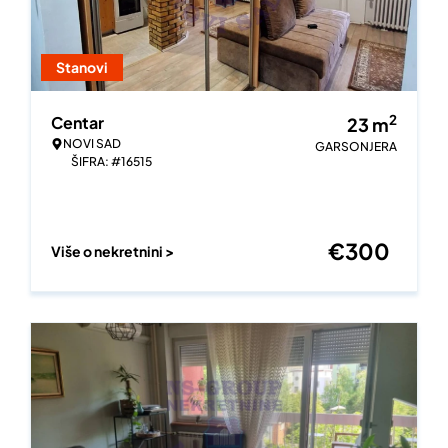
Stanovi
2
Centar
23
m
NOVI SAD
GARSONJERA
ŠIFRA: #16515
€
300
Više o nekretnini >