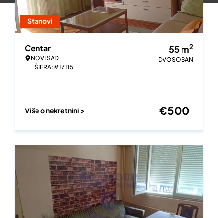
Stanovi
2
Centar
55
m
NOVI SAD
DVOSOBAN
ŠIFRA: #17115
€
500
Više o nekretnini >