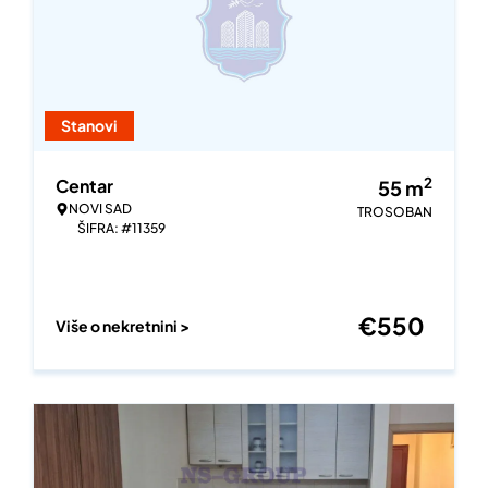
Stanovi
2
Centar
55
m
NOVI SAD
TROSOBAN
ŠIFRA: #11359
€
550
Više o nekretnini >