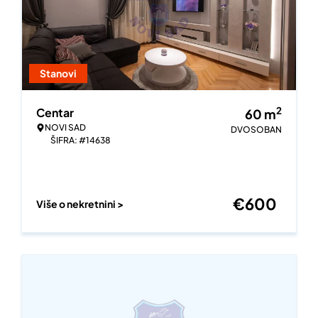
Stanovi
2
Centar
60
m
NOVI SAD
DVOSOBAN
ŠIFRA: #14638
€
600
Više o nekretnini >