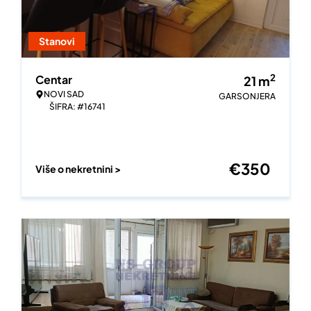
Stanovi
2
Centar
21
m
NOVI SAD
GARSONJERA
ŠIFRA: #16741
€
350
Više o nekretnini >