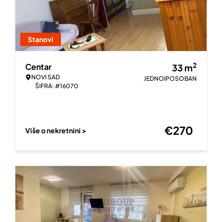
Stanovi
2
Centar
33
m
NOVI SAD
JEDNOIPOSOBAN
ŠIFRA: #16070
€
270
Više o nekretnini >