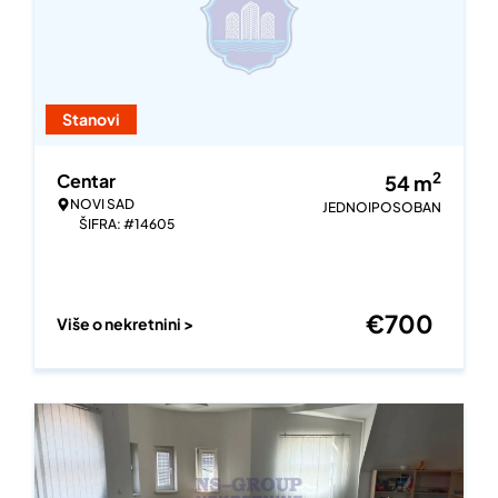
Stanovi
2
Centar
54
m
NOVI SAD
JEDNOIPOSOBAN
ŠIFRA: #14605
€
700
Više o nekretnini >