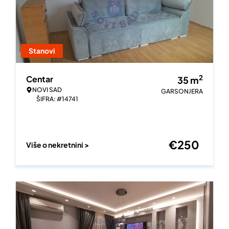
Stanovi
2
Centar
35
m
NOVI SAD
GARSONJERA
ŠIFRA: #14741
€
250
Više o nekretnini >