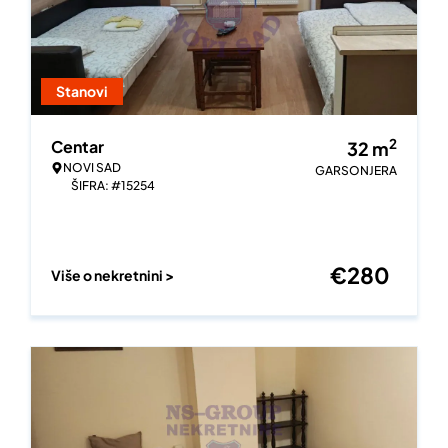
Stanovi
2
Centar
32
m
NOVI SAD
GARSONJERA
ŠIFRA: #15254
€
280
Više o nekretnini >