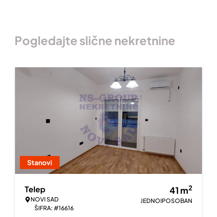
Pogledajte slične nekretnine
Stanovi
2
Telep
41
m
NOVI SAD
JEDNOIPOSOBAN
ŠIFRA: #16616