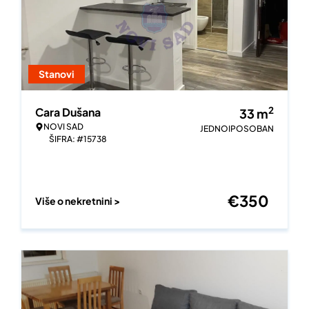
Stanovi
2
Cara Dušana
33
m
NOVI SAD
JEDNOIPOSOBAN
ŠIFRA: #15738
€
350
Više o nekretnini >