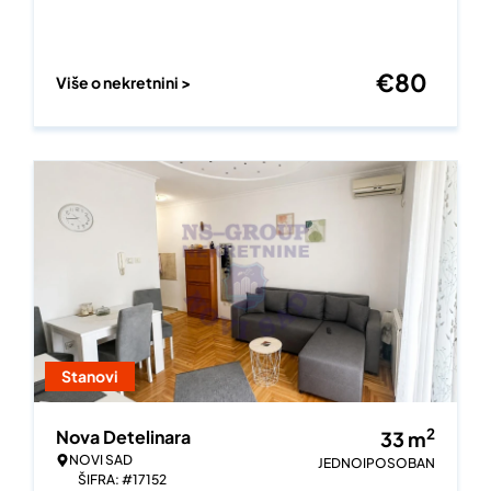
€
80
Više o nekretnini >
Stanovi
2
Nova Detelinara
33
m
NOVI SAD
JEDNOIPOSOBAN
ŠIFRA: #17152