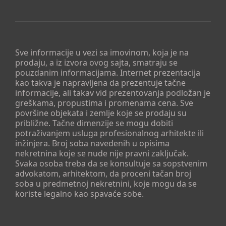
Sve informacije u vezi sa imovinom, koja je na
prodaju, a iz izvora ovog sajta, smatraju se
pouzdanim informacijama. Internet prezentacija
kao takva je napravljena da prezentuje tačne
informacije, ali takav vid prezentovanja podložan je
greškama, propustima i promenama cena. Sve
površine objekata i zemlje koje se prodaju su
približne. Tačne dimenzije se mogu dobiti
potraživanjem usluga profesionalnog arhitekte ili
inžinjera. Broj soba navedenih u opisima
nekretnina koje se nude nije pravni zaključak.
Svaka osoba treba da se konsultuje sa sopstvenim
advokatom, arhitektom, da proceni tačan broj
soba u predmetnoj nekretnini, koje mogu da se
koriste legalno kao spavaće sobe.