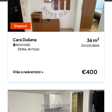
Stanovi
2
Cara Dušana
36
m
NOVI SAD
DVOSOBAN
ŠIFRA: #17060
€
400
Više o nekretnini >