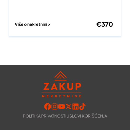
€
370
Više o nekretnini >
POLITIKA PRIVATNOSTI
USLOVI KORIŠĆENJA