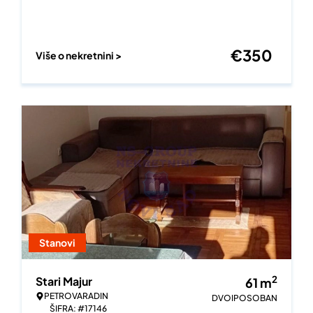
€
350
Više o nekretnini >
Stanovi
2
Stari Majur
61
m
PETROVARADIN
DVOIPOSOBAN
ŠIFRA: #17146