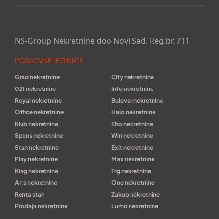
NS-Group Nekretnine doo Novi Sad, Reg.br. 711
POSLOVNE JEDINICE
Grad nekretnine
City nekretnine
021 nekretnine
Info nekretnine
Royal nekretnine
Bulevar nekretnine
Office nekretnine
Halo nekretnine
Klub nekretnine
Eho nekretnine
Spens nekretnine
Win nekretnine
Stan nekretnine
Exit nekretnine
Play nekretnine
Max nekretnine
King nekretnine
Trg nekretnine
Arts nekretnine
One nekretnine
Renta stan
Zakup nekretnine
Prodaja nekretnine
Lumo nekretnine