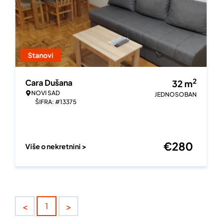
Stanovi
2
Cara Dušana
32
m
NOVI SAD
JEDNOSOBAN
ŠIFRA: #13375
€
280
Više o nekretnini >
<
>
1