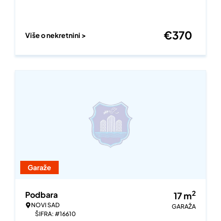
€
370
Više o nekretnini >
Garaže
2
Podbara
17
m
NOVI SAD
GARAŽA
ŠIFRA: #16610