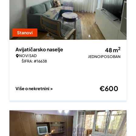
Stanovi
2
Avijatičarsko naselje
48
m
NOVI SAD
JEDNOIPOSOBAN
ŠIFRA: #16638
€
600
Više o nekretnini >