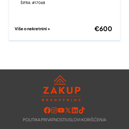
ŠIFRA: #17068
€
600
Više o nekretnini >
POLITIKA PRIVATNOSTI
USLOVI KORIŠĆENJA