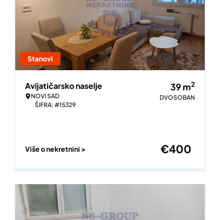
Stanovi
2
Avijatičarsko naselje
39
m
NOVI SAD
DVOSOBAN
ŠIFRA: #15329
€
400
Više o nekretnini >