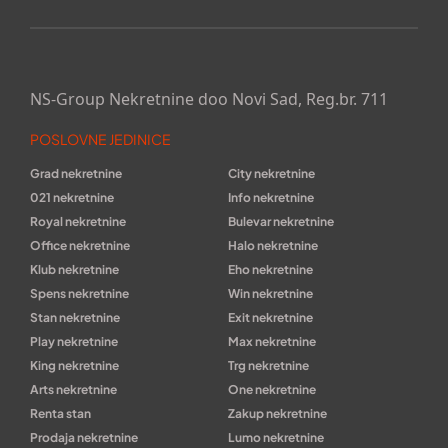
NS-Group Nekretnine doo Novi Sad, Reg.br. 711
POSLOVNE JEDINICE
Grad nekretnine
City nekretnine
021 nekretnine
Info nekretnine
Royal nekretnine
Bulevar nekretnine
Office nekretnine
Halo nekretnine
Klub nekretnine
Eho nekretnine
Spens nekretnine
Win nekretnine
Stan nekretnine
Exit nekretnine
Play nekretnine
Max nekretnine
King nekretnine
Trg nekretnine
Arts nekretnine
One nekretnine
Renta stan
Zakup nekretnine
Prodaja nekretnine
Lumo nekretnine