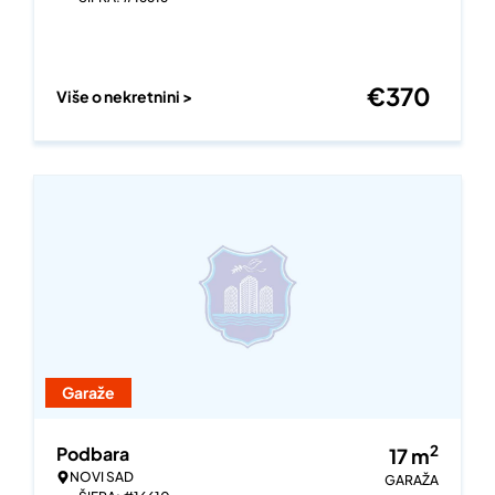
€
370
Više o nekretnini >
Garaže
2
Podbara
17
m
NOVI SAD
GARAŽA