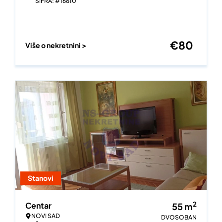
ŠIFRA: #16610
€
80
Više o nekretnini >
Stanovi
2
Centar
55
m
NOVI SAD
DVOSOBAN