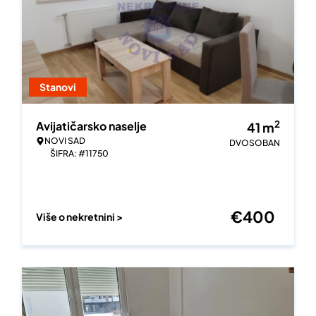
Stanovi
2
Avijatičarsko naselje
41
m
NOVI SAD
DVOSOBAN
ŠIFRA: #11750
€
400
Više o nekretnini >