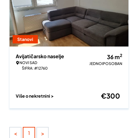
Stanovi
2
Avijatičarsko naselje
36
m
NOVI SAD
JEDNOIPOSOBAN
ŠIFRA: #12760
€
300
Više o nekretnini >
<
>
1