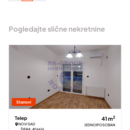
Pogledajte slične nekretnine
Stanovi
2
Telep
41
m
NOVI SAD
JEDNOIPOSOBAN
ŠIFRA: #16616