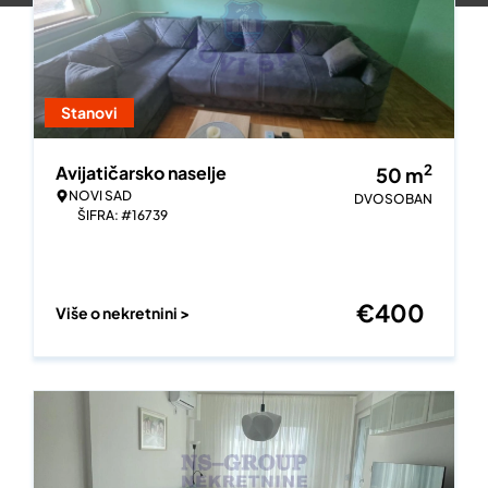
Stanovi
2
Avijatičarsko naselje
50
m
NOVI SAD
DVOSOBAN
ŠIFRA: #16739
€
400
Više o nekretnini >