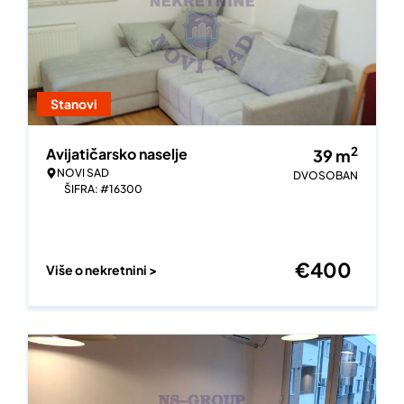
Stanovi
2
Avijatičarsko naselje
39
m
NOVI SAD
DVOSOBAN
ŠIFRA: #16300
€
400
Više o nekretnini >