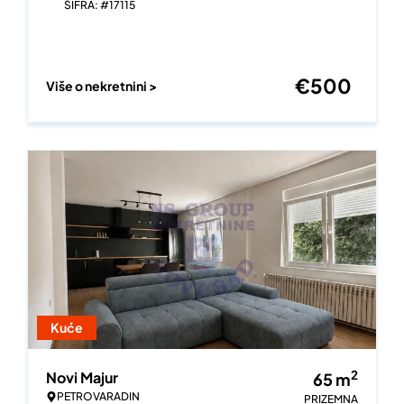
ŠIFRA: #17115
€
500
Više o nekretnini >
Kuće
2
Novi Majur
65
m
PETROVARADIN
PRIZEMNA