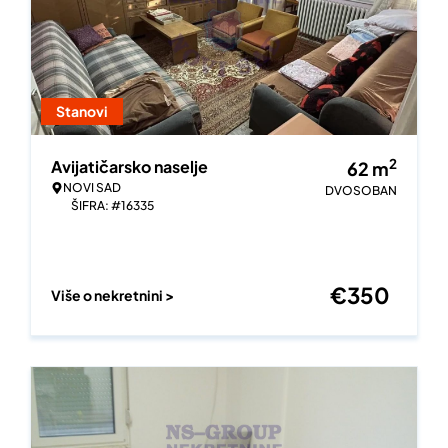
Stanovi
2
Avijatičarsko naselje
62
m
NOVI SAD
DVOSOBAN
ŠIFRA: #16335
€
350
Više o nekretnini >