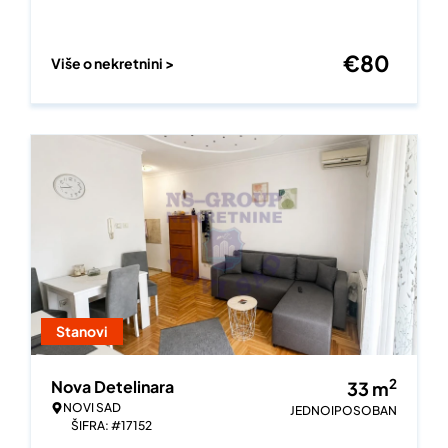
€
80
Više o nekretnini >
Stanovi
2
Nova Detelinara
33
m
NOVI SAD
JEDNOIPOSOBAN
ŠIFRA: #17152