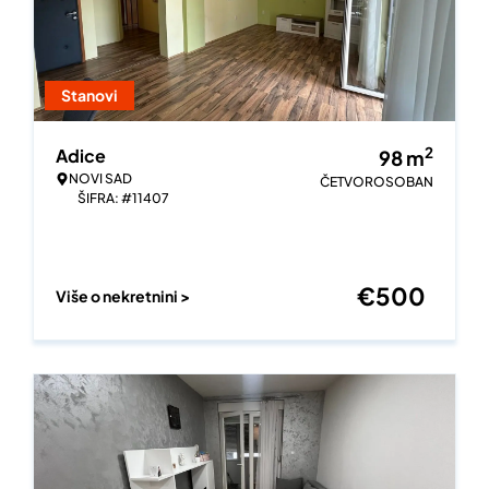
Stanovi
2
Adice
98
m
NOVI SAD
ČETVOROSOBAN
ŠIFRA: #11407
€
500
Više o nekretnini >