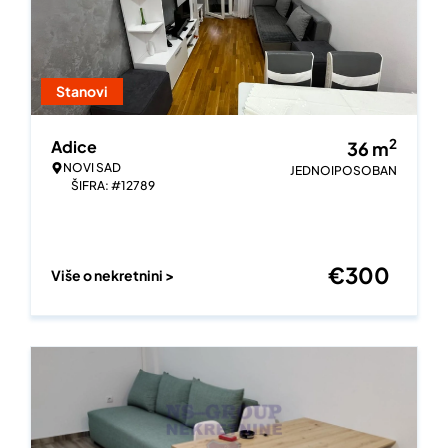
Stanovi
2
Adice
36
m
NOVI SAD
JEDNOIPOSOBAN
ŠIFRA: #12789
€
300
Više o nekretnini >