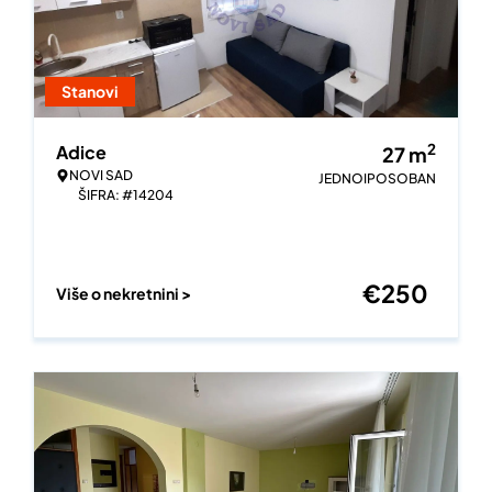
Stanovi
2
Adice
27
m
NOVI SAD
JEDNOIPOSOBAN
ŠIFRA: #14204
€
250
Više o nekretnini >