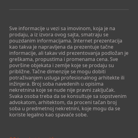
Sve informacije u vezi sa imovinom, koja je na
prodaju, a iz izvora ovog sajta, smatraju se
pouzdanim informacijama. Internet prezentacija
kao takva je napravljena da prezentuje tačne
informacije, ali takav vid prezentovanja podložan je
greškama, propustima i promenama cena. Sve
površine objekata i zemlje koje se prodaju su
približne. Tačne dimenzije se mogu dobiti
potraživanjem usluga profesionalnog arhitekte ili
inžinjera. Broj soba navedenih u opisima
nekretnina koje se nude nije pravni zaključak.
Svaka osoba treba da se konsultuje sa sopstvenim
advokatom, arhitektom, da proceni tačan broj
soba u predmetnoj nekretnini, koje mogu da se
koriste legalno kao spavaće sobe.