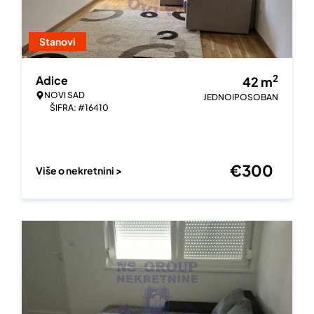
Stanovi
2
Adice
42
m
NOVI SAD
JEDNOIPOSOBAN
ŠIFRA: #16410
€
300
Više o nekretnini >