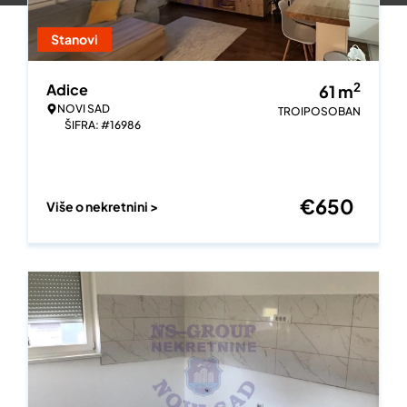
Stanovi
2
Adice
61
m
NOVI SAD
TROIPOSOBAN
ŠIFRA: #16986
€
650
Više o nekretnini >