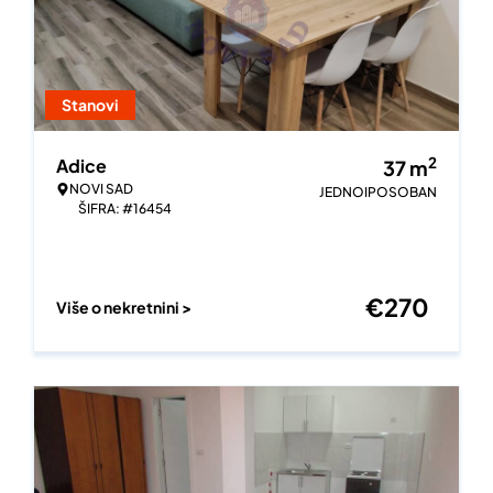
Stanovi
2
Adice
37
m
NOVI SAD
JEDNOIPOSOBAN
ŠIFRA: #16454
€
270
Više o nekretnini >