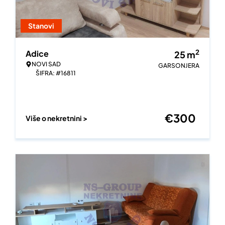
Stanovi
2
Adice
25
m
NOVI SAD
GARSONJERA
ŠIFRA: #16811
€
300
Više o nekretnini >