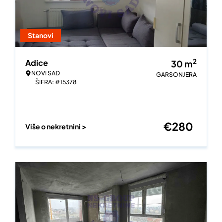
Stanovi
2
Adice
30
m
NOVI SAD
GARSONJERA
ŠIFRA: #15378
€
280
Više o nekretnini >