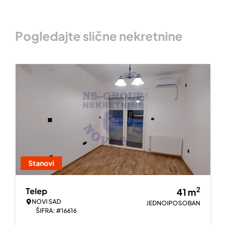
Pogledajte slične nekretnine
Stanovi
2
Telep
41
m
NOVI SAD
JEDNOIPOSOBAN
ŠIFRA: #16616