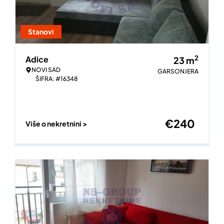
Stanovi
2
Adice
23
m
NOVI SAD
GARSONJERA
ŠIFRA: #16348
€
240
Više o nekretnini >