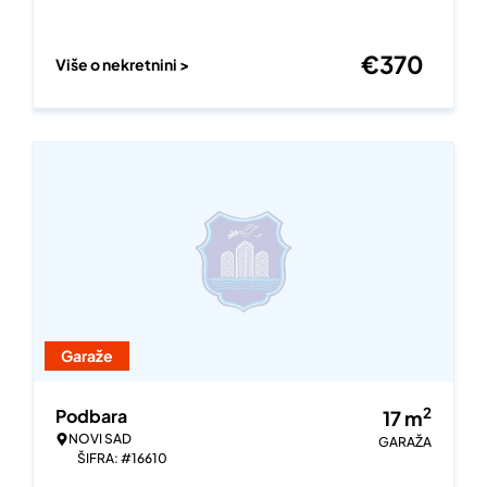
€
370
Više o nekretnini >
Garaže
2
Podbara
17
m
NOVI SAD
GARAŽA
ŠIFRA: #16610