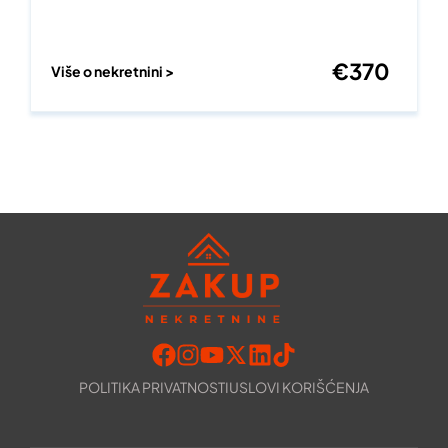
€
370
Više o nekretnini >
POLITIKA PRIVATNOSTI
USLOVI KORIŠĆENJA