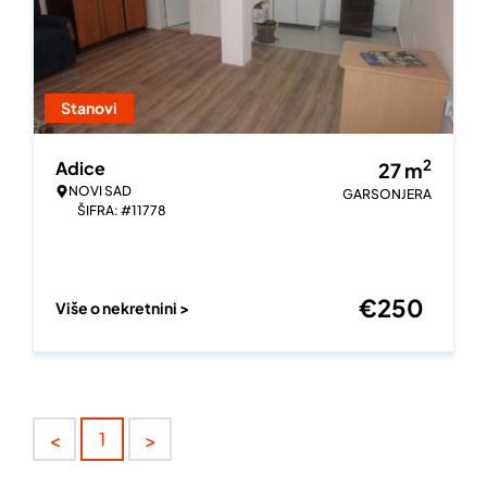
Stanovi
2
Adice
27
m
NOVI SAD
GARSONJERA
ŠIFRA: #11778
€
250
Više o nekretnini >
<
>
1