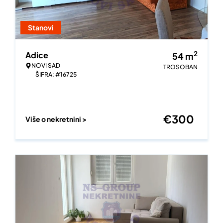
Stanovi
2
Adice
54
m
NOVI SAD
TROSOBAN
ŠIFRA: #16725
€
300
Više o nekretnini >