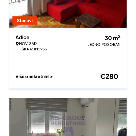
Stanovi
2
Adice
30
m
NOVI SAD
JEDNOIPOSOBAN
ŠIFRA: #15953
€
280
Više o nekretnini >