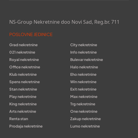
NS-Group Nekretnine doo Novi Sad, Reg.br. 711
POSLOVNE JEDINICE
Grad nekretnine
City nekretnine
021 nekretnine
Info nekretnine
Royal nekretnine
Bulevar nekretnine
Office nekretnine
Halo nekretnine
Klub nekretnine
Eho nekretnine
Spens nekretnine
Win nekretnine
Stan nekretnine
Exit nekretnine
Play nekretnine
Max nekretnine
King nekretnine
Trg nekretnine
Arts nekretnine
One nekretnine
Renta stan
Zakup nekretnine
Prodaja nekretnine
Lumo nekretnine