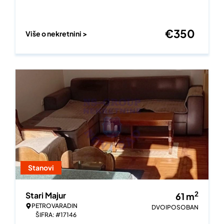
€
350
Više o nekretnini >
Stanovi
2
Stari Majur
61
m
PETROVARADIN
DVOIPOSOBAN
ŠIFRA: #17146