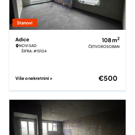
Stanovi
2
Adice
108
m
NOVI SAD
ČETVOROSOBAN
ŠIFRA: #15104
€
500
Više o nekretnini >