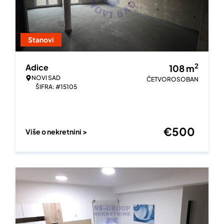
Stanovi
2
Adice
108
m
NOVI SAD
ČETVOROSOBAN
ŠIFRA: #15105
€
500
Više o nekretnini >