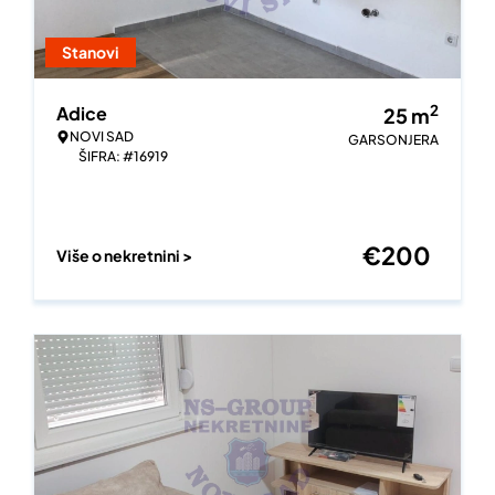
Stanovi
2
Adice
25
m
NOVI SAD
GARSONJERA
ŠIFRA: #16919
€
200
Više o nekretnini >