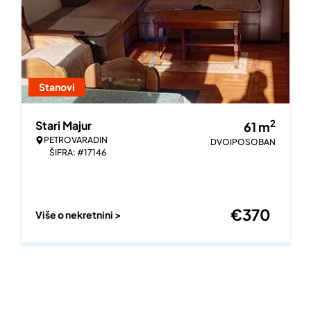
Stanovi
2
Stari Majur
61
m
PETROVARADIN
DVOIPOSOBAN
ŠIFRA: #17146
€
370
Više o nekretnini >