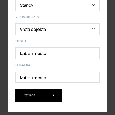
VRSTA OBJEKTA
MESTO
LOKACIJA
Izaberi mesto
Pretraga