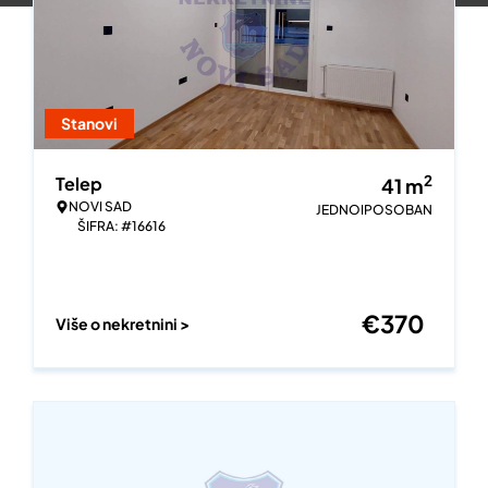
Stanovi
2
Telep
41
m
NOVI SAD
JEDNOIPOSOBAN
ŠIFRA: #16616
€
370
Više o nekretnini >