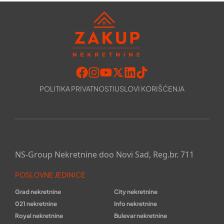
POLITIKA PRIVATNOSTI
USLOVI KORIŠĆENJA
NS-Group Nekretnine doo Novi Sad, Reg.br. 711
POSLOVNE JEDINICE
Grad nekretnine
City nekretnine
021 nekretnine
Info nekretnine
Royal nekretnine
Bulevar nekretnine