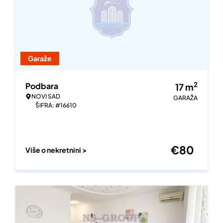
Garaže
2
Podbara
17
m
NOVI SAD
GARAŽA
ŠIFRA: #16610
€
80
Više o nekretnini >