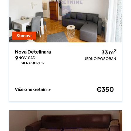
Stanovi
2
Nova Detelinara
33
m
NOVI SAD
JEDNOIPOSOBAN
ŠIFRA: #17152
€
350
Više o nekretnini >