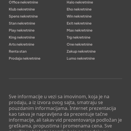
Office nekretnine
Halo nekretnine
Klub nekretnine
Eho nekretnine
Spens nekretnine
Win nekretnine
Stan nekretnine
Exit nekretnine
Play nekretnine
Max nekretnine
King nekretnine
Trg nekretnine
Arts nekretnine
One nekretnine
Renta stan
Zakup nekretnine
Prodaja nekretnine
Lumo nekretnine
Sve informacije u vezi sa imovinom, koja je na
prodaju, a iz izvora ovog sajta, smatraju se
pouzdanim informacijama. Internet prezentacija
kao takva je napravljena da prezentuje tačne
informacije, ali takav vid prezentovanja podložan je
greškama, propustima i promenama cena. Sve